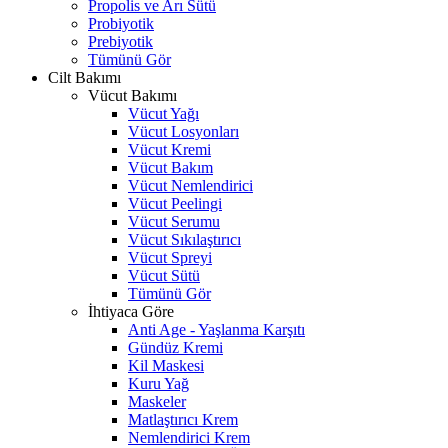
Propolis ve Arı Sütü
Probiyotik
Prebiyotik
Tümünü Gör
Cilt Bakımı
Vücut Bakımı
Vücut Yağı
Vücut Losyonları
Vücut Kremi
Vücut Bakım
Vücut Nemlendirici
Vücut Peelingi
Vücut Serumu
Vücut Sıkılaştırıcı
Vücut Spreyi
Vücut Sütü
Tümünü Gör
İhtiyaca Göre
Anti Age - Yaşlanma Karşıtı
Gündüz Kremi
Kil Maskesi
Kuru Yağ
Maskeler
Matlaştırıcı Krem
Nemlendirici Krem