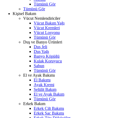
Tümünü Gör
Tümünü Gör
Kişisel Bakım
Vücut Nemlendiriciler
Vücut Bakım Yağı
Vücut Kremleri
Vücut Losyonu
Tümünü Gör
Duş ve Banyo Ürünleri
Duş Jeli
Duş Yağı
Banyo Köpüğü
Kulak Koruyucu
Sabun
Tümünü Gör
El ve Ayak Bakımı
El Bakımı
Ayak Kremi
Selülit Bakım
El ve Ayak Bakım
Tümünü Gör
Erkek Bakım
Erkek Cilt Bakımı
Erkek Saç Bakımı
Erkek Tüy Dökücüler