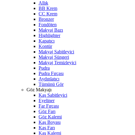
Allık
BB Krem
CC Krem
Bronzer
Fondöten
Makyaj Bazı
Highlighter
Kapatıcı
Kontür
Makyaj Sabitleyici
Makyaj Süngeri
Makyaj Temizleyici
Pudra
Pudra Fırçası
Aydınlatıcı
Tümünü Gör
Göz Makyajı
Kaş Sabitleyici
Eyeliner
Far Fırçası
Göz Farı
Göz Kalemi
Kaş Boyası
Kaş Farı
Kaş Kalemi