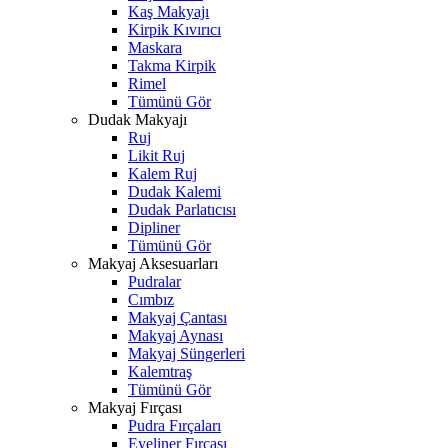
Kaş Makyajı
Kirpik Kıvırıcı
Maskara
Takma Kirpik
Rimel
Tümünü Gör
Dudak Makyajı
Ruj
Likit Ruj
Kalem Ruj
Dudak Kalemi
Dudak Parlatıcısı
Dipliner
Tümünü Gör
Makyaj Aksesuarları
Pudralar
Cımbız
Makyaj Çantası
Makyaj Aynası
Makyaj Süngerleri
Kalemtraş
Tümünü Gör
Makyaj Fırçası
Pudra Fırçaları
Eyeliner Fırçası