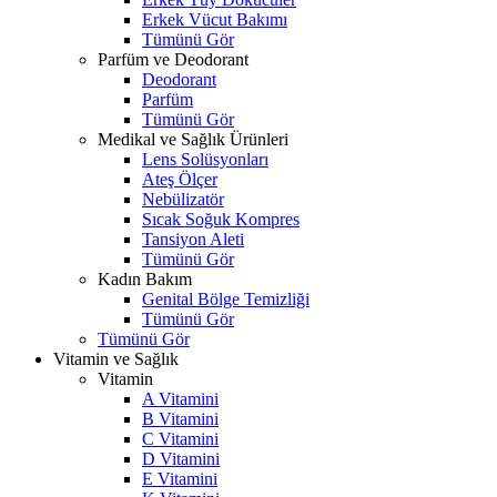
Erkek Vücut Bakımı
Tümünü Gör
Parfüm ve Deodorant
Deodorant
Parfüm
Tümünü Gör
Medikal ve Sağlık Ürünleri
Lens Solüsyonları
Ateş Ölçer
Nebülizatör
Sıcak Soğuk Kompres
Tansiyon Aleti
Tümünü Gör
Kadın Bakım
Genital Bölge Temizliği
Tümünü Gör
Tümünü Gör
Vitamin ve Sağlık
Vitamin
A Vitamini
B Vitamini
C Vitamini
D Vitamini
E Vitamini