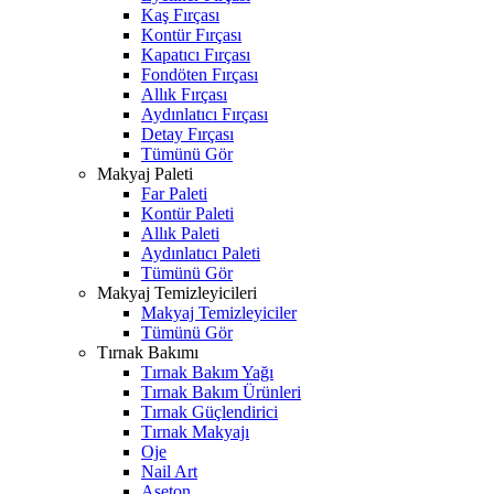
Kaş Fırçası
Kontür Fırçası
Kapatıcı Fırçası
Fondöten Fırçası
Allık Fırçası
Aydınlatıcı Fırçası
Detay Fırçası
Tümünü Gör
Makyaj Paleti
Far Paleti
Kontür Paleti
Allık Paleti
Aydınlatıcı Paleti
Tümünü Gör
Makyaj Temizleyicileri
Makyaj Temizleyiciler
Tümünü Gör
Tırnak Bakımı
Tırnak Bakım Yağı
Tırnak Bakım Ürünleri
Tırnak Güçlendirici
Tırnak Makyajı
Oje
Nail Art
Aseton