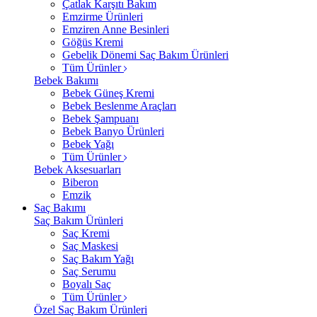
Çatlak Karşıtı Bakım
Emzirme Ürünleri
Emziren Anne Besinleri
Göğüs Kremi
Gebelik Dönemi Saç Bakım Ürünleri
Tüm Ürünler
Bebek Bakımı
Bebek Güneş Kremi
Bebek Beslenme Araçları
Bebek Şampuanı
Bebek Banyo Ürünleri
Bebek Yağı
Tüm Ürünler
Bebek Aksesuarları
Biberon
Emzik
Saç Bakımı
Saç Bakım Ürünleri
Saç Kremi
Saç Maskesi
Saç Bakım Yağı
Saç Serumu
Boyalı Saç
Tüm Ürünler
Özel Saç Bakım Ürünleri