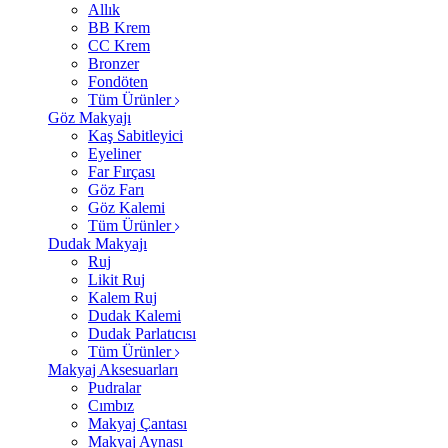
Allık
BB Krem
CC Krem
Bronzer
Fondöten
Tüm Ürünler
Göz Makyajı
Kaş Sabitleyici
Eyeliner
Far Fırçası
Göz Farı
Göz Kalemi
Tüm Ürünler
Dudak Makyajı
Ruj
Likit Ruj
Kalem Ruj
Dudak Kalemi
Dudak Parlatıcısı
Tüm Ürünler
Makyaj Aksesuarları
Pudralar
Cımbız
Makyaj Çantası
Makyaj Aynası