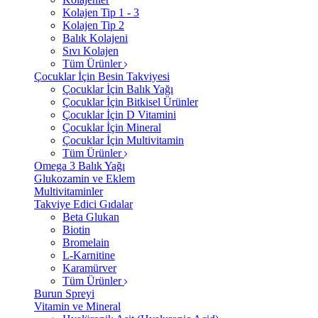
Kolajen Tip 1 - 3
Kolajen Tip 2
Balık Kolajeni
Sıvı Kolajen
Tüm Ürünler
Çocuklar İçin Besin Takviyesi
Çocuklar İçin Balık Yağı
Çocuklar İçin Bitkisel Ürünler
Çocuklar İçin D Vitamini
Çocuklar İçin Mineral
Çocuklar İçin Multivitamin
Tüm Ürünler
Omega 3 Balık Yağı
Glukozamin ve Eklem
Multivitaminler
Takviye Edici Gıdalar
Beta Glukan
Biotin
Bromelain
L-Karnitine
Karamürver
Tüm Ürünler
Burun Spreyi
Vitamin ve Mineral