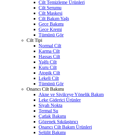
Cilt Temizleme Ürünleri
Cilt Serumu
Cilt Maskesi
Cilt Bakım Yağı
Gece Bakımı
Gece Kremi
Tümünü Gör
Cilt Tipi
Normal Cilt
Karma Cilt
Hassas Cilt
Yağlı Cilt
Kuru Cilt
Atopik Cilt
Lekeli Cilt
Tümünü Gör
Onarıcı Cilt Bakımı
Akne ve Sivilceye Yönelik Bakım
Leke Giderici Ürünler
Siyah Nokta
Termal Su
Çatlak Bakımı
Gözenek Sıkılaştırıcı
Onarıcı Cilt Bakım Ürünleri
Selülit Bakımı