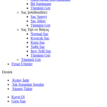
Bit Şampuanı
Tümünü Gör
Saç Şekillendirici
Saç Spreyi
Saç Jölesi
Tümünü Gör
Saç Tipi ve İhtiyaç
Normal Saç
Kıvırcık Saç
Kuru Saç
Yağlı Saç
İnce Telli Saç
Tümünü Gör
Tümünü Gör
Fırsat Ürünler
Destek
Kolay İade
Sık Sorunlan Sorular
Sipariş Takip
Kayıt Ol
Giriş Yap