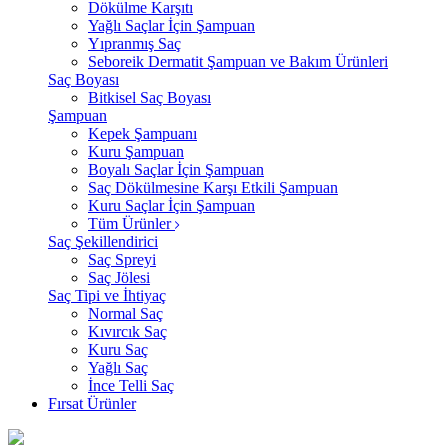
Dökülme Karşıtı
Yağlı Saçlar İçin Şampuan
Yıpranmış Saç
Seboreik Dermatit Şampuan ve Bakım Ürünleri
Saç Boyası
Bitkisel Saç Boyası
Şampuan
Kepek Şampuanı
Kuru Şampuan
Boyalı Saçlar İçin Şampuan
Saç Dökülmesine Karşı Etkili Şampuan
Kuru Saçlar İçin Şampuan
Tüm Ürünler
Saç Şekillendirici
Saç Spreyi
Saç Jölesi
Saç Tipi ve İhtiyaç
Normal Saç
Kıvırcık Saç
Kuru Saç
Yağlı Saç
İnce Telli Saç
Fırsat Ürünler