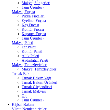
Makyaj Süngerleri
Tüm Ürünler
Makyaj Fırçası
Pudra Fırçaları
Eyeliner Fırçası
Kaş Fırçası
Kontür Fırçası
Kapatıcı Fırçası
Tüm Ürünler
Makyaj Paleti
Far Paleti
Kontür Paleti
Allık Paleti
Aydınlatıcı Paleti
Makyaj Temizleyicileri
Makyaj Temizleyiciler
Tırnak Bakımı
Tırnak Bakım Yağı
Tırnak Bakım Ürünleri
Tırnak Güçlendirici
Tırnak Makyajı
Oje
Tüm Ürünler
Kişisel Bakım
Vücut Nemlendiriciler