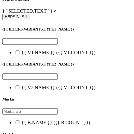
{{ SELECTED.TEXT }} ×
HEPSİNİ SİL
{{ FILTERS.VARIANTS.TYPE1_NAME }}
{{ V1.NAME }}
({{ V1.COUNT }})
{{ FILTERS.VARIANTS.TYPE2_NAME }}
{{ V2.NAME }}
({{ V2.COUNT }})
Marka
{{ B.NAME }}
({{ B.COUNT }})