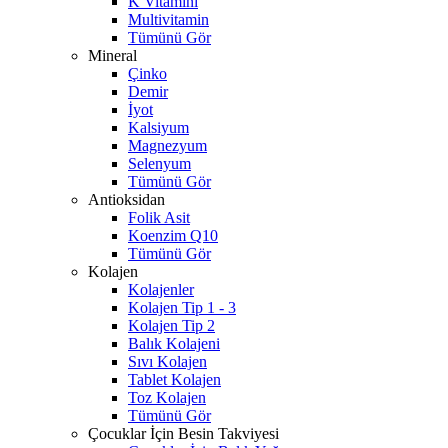
K Vitamini
Multivitamin
Tümünü Gör
Mineral
Çinko
Demir
İyot
Kalsiyum
Magnezyum
Selenyum
Tümünü Gör
Antioksidan
Folik Asit
Koenzim Q10
Tümünü Gör
Kolajen
Kolajenler
Kolajen Tip 1 - 3
Kolajen Tip 2
Balık Kolajeni
Sıvı Kolajen
Tablet Kolajen
Toz Kolajen
Tümünü Gör
Çocuklar İçin Besin Takviyesi