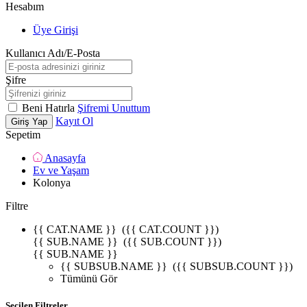
Hesabım
Üye Girişi
Kullanıcı Adı/E-Posta
Şifre
Beni Hatırla
Şifremi Unuttum
Kayıt Ol
Giriş Yap
Sepetim
Anasayfa
Ev ve Yaşam
Kolonya
Filtre
{{ CAT.NAME }}
({{ CAT.COUNT }})
{{ SUB.NAME }}
({{ SUB.COUNT }})
{{ SUB.NAME }}
{{ SUBSUB.NAME }}
({{ SUBSUB.COUNT }})
Tümünü Gör
Seçilen Filtreler