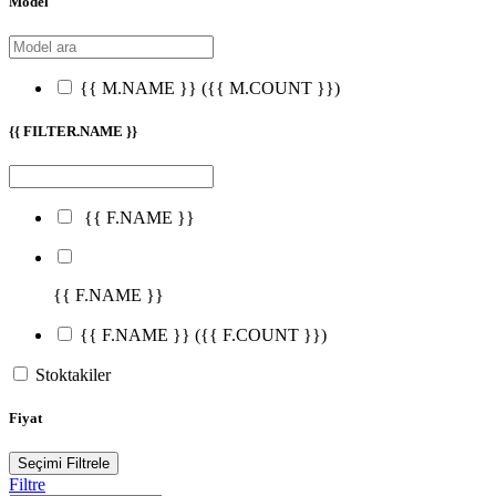
Model
{{ M.NAME }}
({{ M.COUNT }})
{{ FILTER.NAME }}
{{ F.NAME }}
{{ F.NAME }}
{{ F.NAME }}
({{ F.COUNT }})
Stoktakiler
Fiyat
Seçimi Filtrele
Filtre