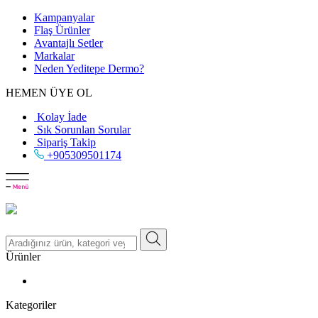
Kampanyalar
Flaş Ürünler
Avantajlı Setler
Markalar
Neden
Yeditepe
Dermo?
HEMEN ÜYE OL
Kolay İade
Sık Sorunlan Sorular
Sipariş Takip
+905309501174
Ürünler
Kategoriler