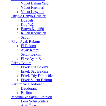
Vücut Bakım Yağı
Vücut Kremleri
Vücut Losyonu
Duş ve Banyo Ürünleri
Duş Jeli
Duş Yağı
Banyo Köpüğü
Kulak Koruyucu
Sabun
El ve Ayak Bakımı
El Bakımı
Ayak Kremi
Selülit Bakım
El ve Ayak Bakım
Erkek Bakım
Erkek Cilt Bakımı
Erkek Saç Bakımı
Erkek Tüy Dökücüler
Erkek Vücut Bakımı
Parfüm ve Deodorant
Deodorant
Parfüm
Medikal ve Sağlık Ürünleri
Lens Solüsyonları
Ateş Ölçer