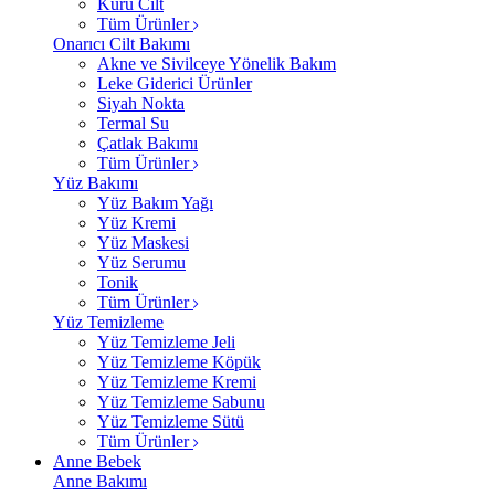
Kuru Cilt
Tüm Ürünler
Onarıcı Cilt Bakımı
Akne ve Sivilceye Yönelik Bakım
Leke Giderici Ürünler
Siyah Nokta
Termal Su
Çatlak Bakımı
Tüm Ürünler
Yüz Bakımı
Yüz Bakım Yağı
Yüz Kremi
Yüz Maskesi
Yüz Serumu
Tonik
Tüm Ürünler
Yüz Temizleme
Yüz Temizleme Jeli
Yüz Temizleme Köpük
Yüz Temizleme Kremi
Yüz Temizleme Sabunu
Yüz Temizleme Sütü
Tüm Ürünler
Anne Bebek
Anne Bakımı