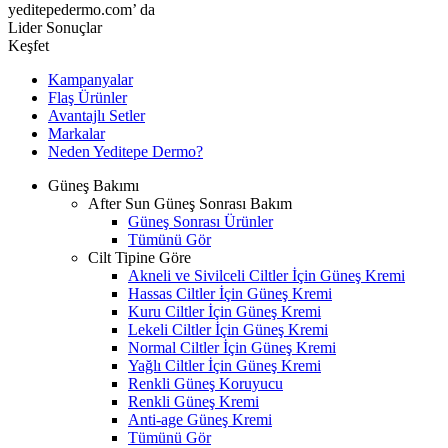
yeditepedermo.com’ da
Lider Sonuçlar
Keşfet
Kampanyalar
Flaş Ürünler
Avantajlı Setler
Markalar
Neden
Yeditepe
Dermo?
Güneş Bakımı
After Sun Güneş Sonrası Bakım
Güneş Sonrası Ürünler
Tümünü Gör
Cilt Tipine Göre
Akneli ve Sivilceli Ciltler İçin Güneş Kremi
Hassas Ciltler İçin Güneş Kremi
Kuru Ciltler İçin Güneş Kremi
Lekeli Ciltler İçin Güneş Kremi
Normal Ciltler İçin Güneş Kremi
Yağlı Ciltler İçin Güneş Kremi
Renkli Güneş Koruyucu
Renkli Güneş Kremi
Anti-age Güneş Kremi
Tümünü Gör