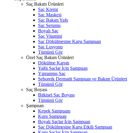
Saç Bakım Ürünleri
Saç Kremi
Saç Maskesi
Saç Bakım Yağı
Saç Serumu
Boyalı Saç
Saç Vitamini
Saç Dökülmesine Karşı Şampuan
Saç Losyonu
Tümünü Gör
Özel Saç Bakım Ürünleri
Dökülme Karşıtı
Yağlı Saçlar İçin Şampuan
Yıpranmış Saç
Seboreik Dermatit Şampuan ve Bakım Ürünleri
Tümünü Gör
Saç Boyası
Bitkisel Saç Boyası
Tümünü Gör
Şampuan
Kepek Şampuanı
Kuru Şampuan
Boyalı Saçlar İçin Şampuan
Saç Dökülmesine Karşı Etkili Şampuan
Kuru Saçlar İçin Şampuan