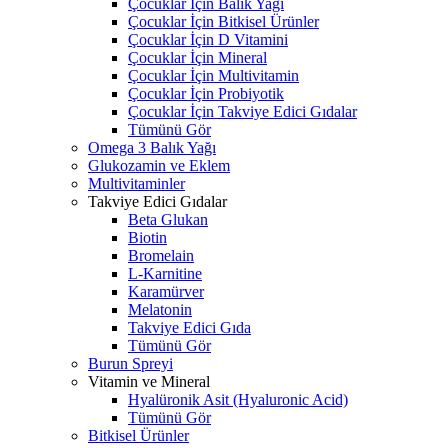
Çocuklar İçin Balık Yağı
Çocuklar İçin Bitkisel Ürünler
Çocuklar İçin D Vitamini
Çocuklar İçin Mineral
Çocuklar İçin Multivitamin
Çocuklar İçin Probiyotik
Çocuklar İçin Takviye Edici Gıdalar
Tümünü Gör
Omega 3 Balık Yağı
Glukozamin ve Eklem
Multivitaminler
Takviye Edici Gıdalar
Beta Glukan
Biotin
Bromelain
L-Karnitine
Karamürver
Melatonin
Takviye Edici Gıda
Tümünü Gör
Burun Spreyi
Vitamin ve Mineral
Hyalüronik Asit (Hyaluronic Acid)
Tümünü Gör
Bitkisel Ürünler