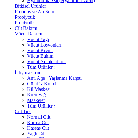
Hyalüronik Asit (Hyaluronic Acid)
Bitkisel Ürünler
Propolis ve Arı Sütü
Probiyotik
Prebiyotik
Cilt Bakımı
Vücut Bakımı
Vücut Yağı
Vücut Losyonları
Vücut Kremi
Vücut Bakım
Vücut Nemlendirici
Tüm Ürünler
İhtiyaca Göre
Anti Age - Yaşlanma Karşıtı
Gündüz Kremi
Kil Maskesi
Kuru Yağ
Maskeler
Tüm Ürünler
Cilt Tipi
Normal Cilt
Karma Cilt
Hassas Cilt
Yağlı Cilt