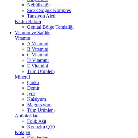
Nebülizatör
Sıcak Soğuk Kompres
Tansiyon Aleti
Kadın Bakım
Genital Bölge Temizliği
Vitamin ve Sağlık
Vitamin
A Vitamini
B Vitamini
C Vitamini
D Vitamini
E Vitamini
Tüm Ürünler
Mineral
Çinko
Demir
İyot
Kalsiyum
Magnezyum
Tüm Ürünler
Antioksidan
Folik Asit
Koenzim Q10
Kolajen
Kolajenler