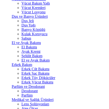
Vücut Bakım Yağı
Vücut Kremleri
Vücut Losyonu
Duş ve Banyo Ürünleri
Duş Jeli
Duş Yağı
Banyo Köpüğü
Kulak Koruyucu
Sabun
El ve Ayak Bakımı
El Bakımı
Ayak Kremi
Selülit Bakım
El ve Ayak Bakım
Erkek Bakım
Erkek Cilt Bakımı
Erkek Saç Bakımı
Erkek Tüy Dökücüler
Erkek Vücut Bakımı
Parfüm ve Deodorant
Deodorant
Parfüm
Medikal ve Sağlık Ürünleri
Lens Solüsyonları
Ateş Ölçer