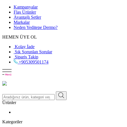
Kampanyalar
Flaş Ürünler
Avantajlı Setler
Markalar
Neden
Yeditepe
Dermo?
HEMEN ÜYE OL
Kolay İade
Sık Sorunlan Sorular
Sipariş Takip
+905309501174
Ürünler
Kategoriler