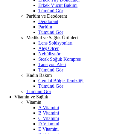
Erkek Vücut Bakımı
Tümünü Gör
Parfüm ve Deodorant
Deodorant
Parfüm
Tümünü Gör
Medikal ve Sağlık Ürünleri
Lens Solüsyonları
Ateş Ölçer
Nebülizatör
Sıcak Soğuk Kompres
Tansiyon Aleti
Tümünü Gör
Kadın Bakım
Genital Bölge Temizliği
Tümünü Gör
Tümünü Gör
Vitamin ve Sağlık
Vitamin
A Vitamini
B Vitamini
C Vitamini
D Vitamini
E Vitamini