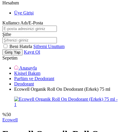
Hesabım
Üye Girişi
Kullanıcı Adı/E-Posta
Şifre
Beni Hatırla
Şifremi Unuttum
Kayıt Ol
Giriş Yap
Sepetim
Anasayfa
Kişisel Bakım
Parfüm ve Deodorant
Deodorant
Ecowell Organik Roll On Deodorant (Erkek) 75 ml
%
50
Ecowell