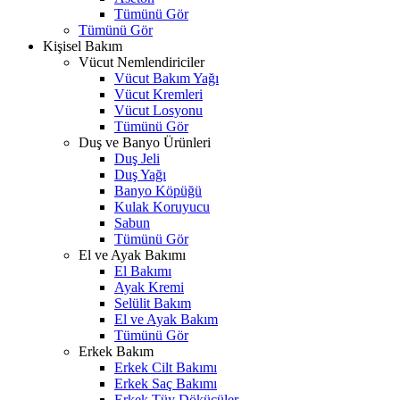
Tümünü Gör
Tümünü Gör
Kişisel Bakım
Vücut Nemlendiriciler
Vücut Bakım Yağı
Vücut Kremleri
Vücut Losyonu
Tümünü Gör
Duş ve Banyo Ürünleri
Duş Jeli
Duş Yağı
Banyo Köpüğü
Kulak Koruyucu
Sabun
Tümünü Gör
El ve Ayak Bakımı
El Bakımı
Ayak Kremi
Selülit Bakım
El ve Ayak Bakım
Tümünü Gör
Erkek Bakım
Erkek Cilt Bakımı
Erkek Saç Bakımı
Erkek Tüy Dökücüler