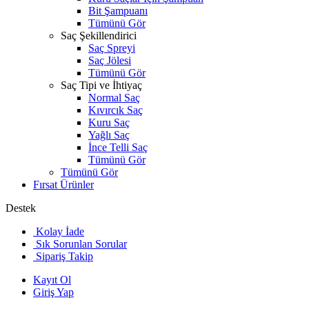
Bit Şampuanı
Tümünü Gör
Saç Şekillendirici
Saç Spreyi
Saç Jölesi
Tümünü Gör
Saç Tipi ve İhtiyaç
Normal Saç
Kıvırcık Saç
Kuru Saç
Yağlı Saç
İnce Telli Saç
Tümünü Gör
Tümünü Gör
Fırsat Ürünler
Destek
Kolay İade
Sık Sorunlan Sorular
Sipariş Takip
Kayıt Ol
Giriş Yap