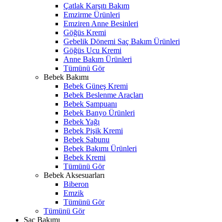
Çatlak Karşıtı Bakım
Emzirme Ürünleri
Emziren Anne Besinleri
Göğüs Kremi
Gebelik Dönemi Saç Bakım Ürünleri
Göğüs Ucu Kremi
Anne Bakım Ürünleri
Tümünü Gör
Bebek Bakımı
Bebek Güneş Kremi
Bebek Beslenme Araçları
Bebek Şampuanı
Bebek Banyo Ürünleri
Bebek Yağı
Bebek Pişik Kremi
Bebek Sabunu
Bebek Bakımı Ürünleri
Bebek Kremi
Tümünü Gör
Bebek Aksesuarları
Biberon
Emzik
Tümünü Gör
Tümünü Gör
Saç Bakımı