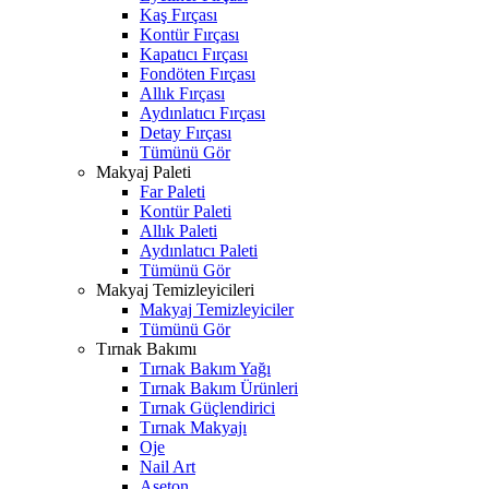
Kaş Fırçası
Kontür Fırçası
Kapatıcı Fırçası
Fondöten Fırçası
Allık Fırçası
Aydınlatıcı Fırçası
Detay Fırçası
Tümünü Gör
Makyaj Paleti
Far Paleti
Kontür Paleti
Allık Paleti
Aydınlatıcı Paleti
Tümünü Gör
Makyaj Temizleyicileri
Makyaj Temizleyiciler
Tümünü Gör
Tırnak Bakımı
Tırnak Bakım Yağı
Tırnak Bakım Ürünleri
Tırnak Güçlendirici
Tırnak Makyajı
Oje
Nail Art
Aseton