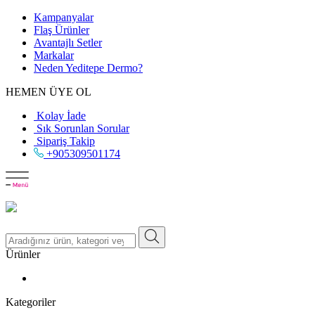
Kampanyalar
Flaş Ürünler
Avantajlı Setler
Markalar
Neden
Yeditepe
Dermo?
HEMEN ÜYE OL
Kolay İade
Sık Sorunlan Sorular
Sipariş Takip
+905309501174
Ürünler
Kategoriler