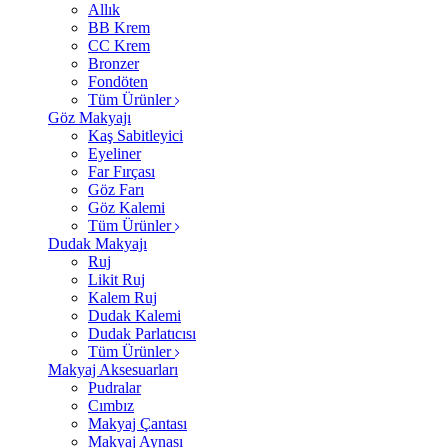
Allık
BB Krem
CC Krem
Bronzer
Fondöten
Tüm Ürünler
Göz Makyajı
Kaş Sabitleyici
Eyeliner
Far Fırçası
Göz Farı
Göz Kalemi
Tüm Ürünler
Dudak Makyajı
Ruj
Likit Ruj
Kalem Ruj
Dudak Kalemi
Dudak Parlatıcısı
Tüm Ürünler
Makyaj Aksesuarları
Pudralar
Cımbız
Makyaj Çantası
Makyaj Aynası