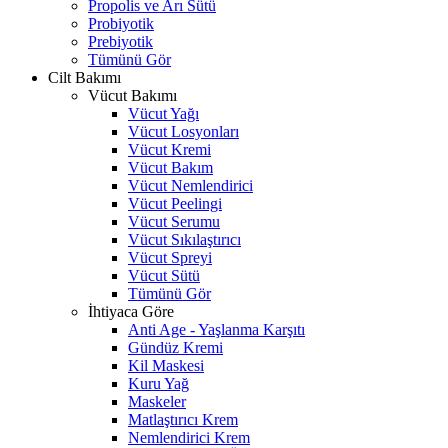
Propolis ve Arı Sütü
Probiyotik
Prebiyotik
Tümünü Gör
Cilt Bakımı
Vücut Bakımı
Vücut Yağı
Vücut Losyonları
Vücut Kremi
Vücut Bakım
Vücut Nemlendirici
Vücut Peelingi
Vücut Serumu
Vücut Sıkılaştırıcı
Vücut Spreyi
Vücut Sütü
Tümünü Gör
İhtiyaca Göre
Anti Age - Yaşlanma Karşıtı
Gündüz Kremi
Kil Maskesi
Kuru Yağ
Maskeler
Matlaştırıcı Krem
Nemlendirici Krem