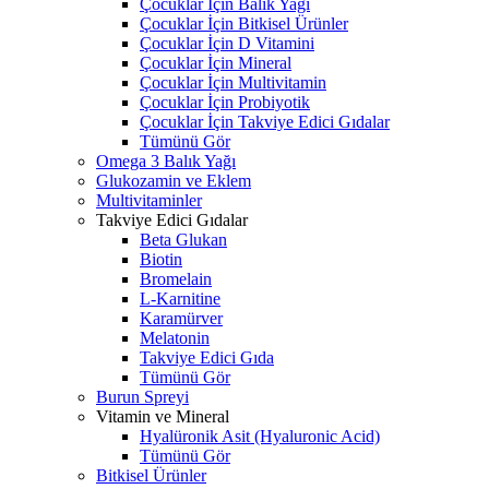
Çocuklar İçin Balık Yağı
Çocuklar İçin Bitkisel Ürünler
Çocuklar İçin D Vitamini
Çocuklar İçin Mineral
Çocuklar İçin Multivitamin
Çocuklar İçin Probiyotik
Çocuklar İçin Takviye Edici Gıdalar
Tümünü Gör
Omega 3 Balık Yağı
Glukozamin ve Eklem
Multivitaminler
Takviye Edici Gıdalar
Beta Glukan
Biotin
Bromelain
L-Karnitine
Karamürver
Melatonin
Takviye Edici Gıda
Tümünü Gör
Burun Spreyi
Vitamin ve Mineral
Hyalüronik Asit (Hyaluronic Acid)
Tümünü Gör
Bitkisel Ürünler