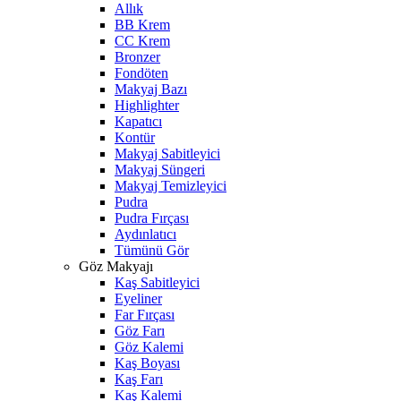
Allık
BB Krem
CC Krem
Bronzer
Fondöten
Makyaj Bazı
Highlighter
Kapatıcı
Kontür
Makyaj Sabitleyici
Makyaj Süngeri
Makyaj Temizleyici
Pudra
Pudra Fırçası
Aydınlatıcı
Tümünü Gör
Göz Makyajı
Kaş Sabitleyici
Eyeliner
Far Fırçası
Göz Farı
Göz Kalemi
Kaş Boyası
Kaş Farı
Kaş Kalemi