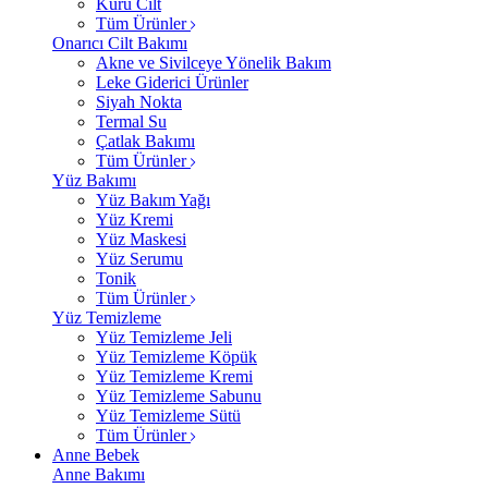
Kuru Cilt
Tüm Ürünler
Onarıcı Cilt Bakımı
Akne ve Sivilceye Yönelik Bakım
Leke Giderici Ürünler
Siyah Nokta
Termal Su
Çatlak Bakımı
Tüm Ürünler
Yüz Bakımı
Yüz Bakım Yağı
Yüz Kremi
Yüz Maskesi
Yüz Serumu
Tonik
Tüm Ürünler
Yüz Temizleme
Yüz Temizleme Jeli
Yüz Temizleme Köpük
Yüz Temizleme Kremi
Yüz Temizleme Sabunu
Yüz Temizleme Sütü
Tüm Ürünler
Anne Bebek
Anne Bakımı