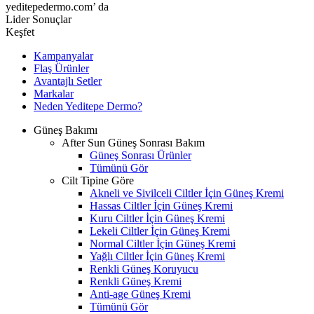
yeditepedermo.com’ da
Lider Sonuçlar
Keşfet
Kampanyalar
Flaş Ürünler
Avantajlı Setler
Markalar
Neden
Yeditepe
Dermo?
Güneş Bakımı
After Sun Güneş Sonrası Bakım
Güneş Sonrası Ürünler
Tümünü Gör
Cilt Tipine Göre
Akneli ve Sivilceli Ciltler İçin Güneş Kremi
Hassas Ciltler İçin Güneş Kremi
Kuru Ciltler İçin Güneş Kremi
Lekeli Ciltler İçin Güneş Kremi
Normal Ciltler İçin Güneş Kremi
Yağlı Ciltler İçin Güneş Kremi
Renkli Güneş Koruyucu
Renkli Güneş Kremi
Anti-age Güneş Kremi
Tümünü Gör