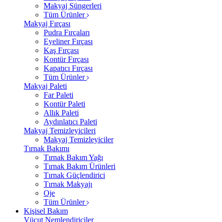
Makyaj Süngerleri
Tüm Ürünler
Makyaj Fırçası
Pudra Fırçaları
Eyeliner Fırçası
Kaş Fırçası
Kontür Fırçası
Kapatıcı Fırçası
Tüm Ürünler
Makyaj Paleti
Far Paleti
Kontür Paleti
Allık Paleti
Aydınlatıcı Paleti
Makyaj Temizleyicileri
Makyaj Temizleyiciler
Tırnak Bakımı
Tırnak Bakım Yağı
Tırnak Bakım Ürünleri
Tırnak Güçlendirici
Tırnak Makyajı
Oje
Tüm Ürünler
Kişisel Bakım
Vücut Nemlendiriciler