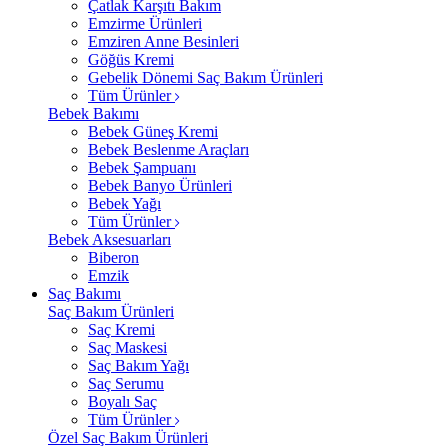
Çatlak Karşıtı Bakım
Emzirme Ürünleri
Emziren Anne Besinleri
Göğüs Kremi
Gebelik Dönemi Saç Bakım Ürünleri
Tüm Ürünler
Bebek Bakımı
Bebek Güneş Kremi
Bebek Beslenme Araçları
Bebek Şampuanı
Bebek Banyo Ürünleri
Bebek Yağı
Tüm Ürünler
Bebek Aksesuarları
Biberon
Emzik
Saç Bakımı
Saç Bakım Ürünleri
Saç Kremi
Saç Maskesi
Saç Bakım Yağı
Saç Serumu
Boyalı Saç
Tüm Ürünler
Özel Saç Bakım Ürünleri