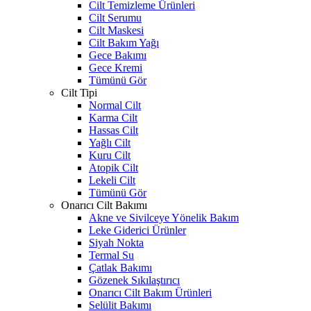
Cilt Temizleme Ürünleri
Cilt Serumu
Cilt Maskesi
Cilt Bakım Yağı
Gece Bakımı
Gece Kremi
Tümünü Gör
Cilt Tipi
Normal Cilt
Karma Cilt
Hassas Cilt
Yağlı Cilt
Kuru Cilt
Atopik Cilt
Lekeli Cilt
Tümünü Gör
Onarıcı Cilt Bakımı
Akne ve Sivilceye Yönelik Bakım
Leke Giderici Ürünler
Siyah Nokta
Termal Su
Çatlak Bakımı
Gözenek Sıkılaştırıcı
Onarıcı Cilt Bakım Ürünleri
Selülit Bakımı