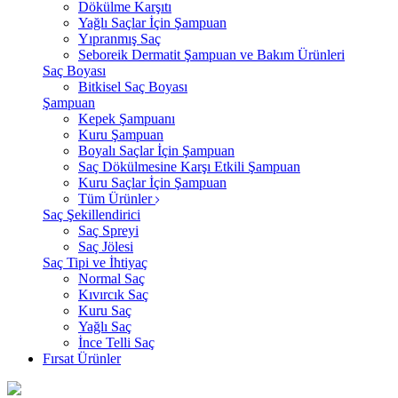
Dökülme Karşıtı
Yağlı Saçlar İçin Şampuan
Yıpranmış Saç
Seboreik Dermatit Şampuan ve Bakım Ürünleri
Saç Boyası
Bitkisel Saç Boyası
Şampuan
Kepek Şampuanı
Kuru Şampuan
Boyalı Saçlar İçin Şampuan
Saç Dökülmesine Karşı Etkili Şampuan
Kuru Saçlar İçin Şampuan
Tüm Ürünler
Saç Şekillendirici
Saç Spreyi
Saç Jölesi
Saç Tipi ve İhtiyaç
Normal Saç
Kıvırcık Saç
Kuru Saç
Yağlı Saç
İnce Telli Saç
Fırsat Ürünler