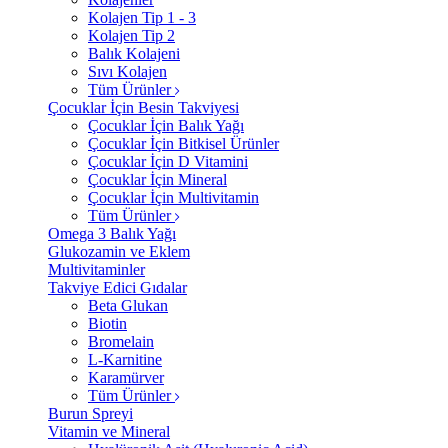
Kolajen Tip 1 - 3
Kolajen Tip 2
Balık Kolajeni
Sıvı Kolajen
Tüm Ürünler
Çocuklar İçin Besin Takviyesi
Çocuklar İçin Balık Yağı
Çocuklar İçin Bitkisel Ürünler
Çocuklar İçin D Vitamini
Çocuklar İçin Mineral
Çocuklar İçin Multivitamin
Tüm Ürünler
Omega 3 Balık Yağı
Glukozamin ve Eklem
Multivitaminler
Takviye Edici Gıdalar
Beta Glukan
Biotin
Bromelain
L-Karnitine
Karamürver
Tüm Ürünler
Burun Spreyi
Vitamin ve Mineral