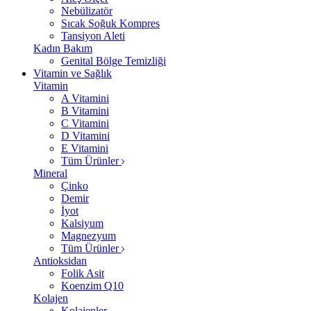
Nebülizatör
Sıcak Soğuk Kompres
Tansiyon Aleti
Kadın Bakım
Genital Bölge Temizliği
Vitamin ve Sağlık
Vitamin
A Vitamini
B Vitamini
C Vitamini
D Vitamini
E Vitamini
Tüm Ürünler
Mineral
Çinko
Demir
İyot
Kalsiyum
Magnezyum
Tüm Ürünler
Antioksidan
Folik Asit
Koenzim Q10
Kolajen
Kolajenler