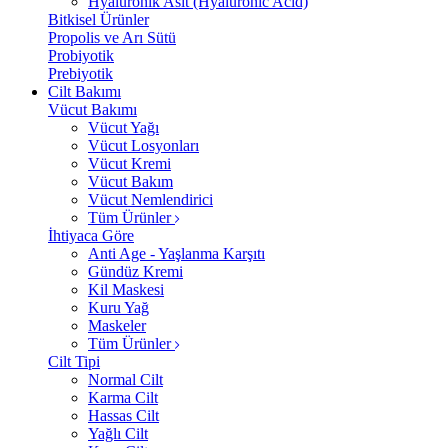
Hyalüronik Asit (Hyaluronic Acid)
Bitkisel Ürünler
Propolis ve Arı Sütü
Probiyotik
Prebiyotik
Cilt Bakımı
Vücut Bakımı
Vücut Yağı
Vücut Losyonları
Vücut Kremi
Vücut Bakım
Vücut Nemlendirici
Tüm Ürünler
İhtiyaca Göre
Anti Age - Yaşlanma Karşıtı
Gündüz Kremi
Kil Maskesi
Kuru Yağ
Maskeler
Tüm Ürünler
Cilt Tipi
Normal Cilt
Karma Cilt
Hassas Cilt
Yağlı Cilt