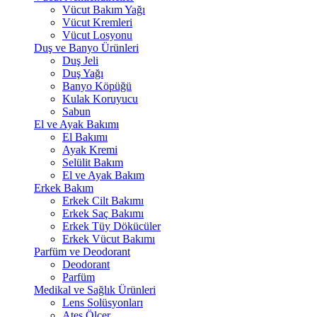
Vücut Bakım Yağı
Vücut Kremleri
Vücut Losyonu
Duş ve Banyo Ürünleri
Duş Jeli
Duş Yağı
Banyo Köpüğü
Kulak Koruyucu
Sabun
El ve Ayak Bakımı
El Bakımı
Ayak Kremi
Selülit Bakım
El ve Ayak Bakım
Erkek Bakım
Erkek Cilt Bakımı
Erkek Saç Bakımı
Erkek Tüy Dökücüler
Erkek Vücut Bakımı
Parfüm ve Deodorant
Deodorant
Parfüm
Medikal ve Sağlık Ürünleri
Lens Solüsyonları
Ateş Ölçer