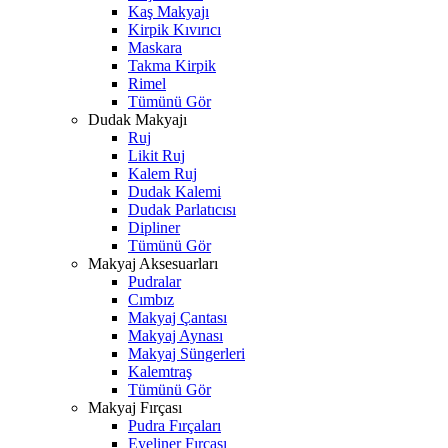
Kaş Makyajı
Kirpik Kıvırıcı
Maskara
Takma Kirpik
Rimel
Tümünü Gör
Dudak Makyajı
Ruj
Likit Ruj
Kalem Ruj
Dudak Kalemi
Dudak Parlatıcısı
Dipliner
Tümünü Gör
Makyaj Aksesuarları
Pudralar
Cımbız
Makyaj Çantası
Makyaj Aynası
Makyaj Süngerleri
Kalemtraş
Tümünü Gör
Makyaj Fırçası
Pudra Fırçaları
Eyeliner Fırçası