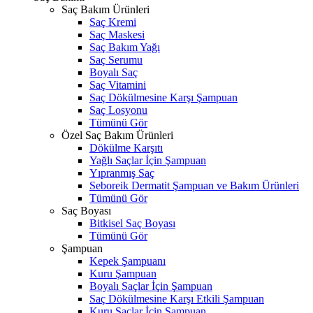
Saç Bakım Ürünleri
Saç Kremi
Saç Maskesi
Saç Bakım Yağı
Saç Serumu
Boyalı Saç
Saç Vitamini
Saç Dökülmesine Karşı Şampuan
Saç Losyonu
Tümünü Gör
Özel Saç Bakım Ürünleri
Dökülme Karşıtı
Yağlı Saçlar İçin Şampuan
Yıpranmış Saç
Seboreik Dermatit Şampuan ve Bakım Ürünleri
Tümünü Gör
Saç Boyası
Bitkisel Saç Boyası
Tümünü Gör
Şampuan
Kepek Şampuanı
Kuru Şampuan
Boyalı Saçlar İçin Şampuan
Saç Dökülmesine Karşı Etkili Şampuan
Kuru Saçlar İçin Şampuan