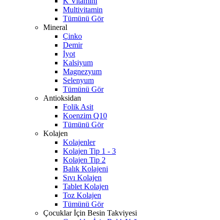
K Vitamini
Multivitamin
Tümünü Gör
Mineral
Çinko
Demir
İyot
Kalsiyum
Magnezyum
Selenyum
Tümünü Gör
Antioksidan
Folik Asit
Koenzim Q10
Tümünü Gör
Kolajen
Kolajenler
Kolajen Tip 1 - 3
Kolajen Tip 2
Balık Kolajeni
Sıvı Kolajen
Tablet Kolajen
Toz Kolajen
Tümünü Gör
Çocuklar İçin Besin Takviyesi