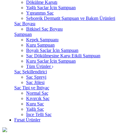
Dökülme Karşıtı
Yağlı Saçlar İçin Şampuan
Yıpranmış Saç
Seboreik Dermatit Şampuan ve Bakım Ürünleri
Saç Boyası
Bitkisel Saç Boyası
Şampuan
Kepek Şampuanı
Kuru Şampuan
Boyalı Saçlar İçin Şampuan
Saç Dökülmesine Karşı Etkili Şampuan
Kuru Saçlar İçin Şampuan
Tüm Ürünler
Saç Şekillendirici
Saç Spreyi
Saç Jölesi
Saç Tipi ve İhtiyaç
Normal Saç
Kıvırcık Saç
Kuru Saç
Yağlı Saç
İnce Telli Saç
Fırsat Ürünler