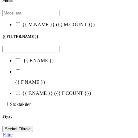
Model
{{ M.NAME }}
({{ M.COUNT }})
{{ FILTER.NAME }}
{{ F.NAME }}
{{ F.NAME }}
{{ F.NAME }}
({{ F.COUNT }})
Stoktakiler
Fiyat
Seçimi Filtrele
Filtre