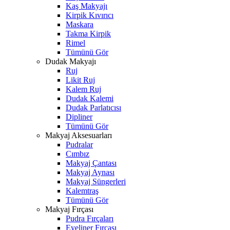
Kaş Makyajı
Kirpik Kıvırıcı
Maskara
Takma Kirpik
Rimel
Tümünü Gör
Dudak Makyajı
Ruj
Likit Ruj
Kalem Ruj
Dudak Kalemi
Dudak Parlatıcısı
Dipliner
Tümünü Gör
Makyaj Aksesuarları
Pudralar
Cımbız
Makyaj Çantası
Makyaj Aynası
Makyaj Süngerleri
Kalemtraş
Tümünü Gör
Makyaj Fırçası
Pudra Fırçaları
Eyeliner Fırçası