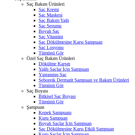
Saç Bakım Ürünleri
Saç Kremi
Saç Maskesi
Saç Bakım Yağı
Saç Serumu
Boyalı Saç
Saç Vitamini
Saç Dökülmesine Karşı Şampuan
Saç Losyonu
Tümünü Gör
Özel Saç Bakım Ürünleri
Dökülme Karşıtı
Yağlı Saçlar İçin Şampuan
Yıpranmış Saç
Seboreik Dermatit Şampuan ve Bakım Ürünleri
Tümünü Gör
Saç Boyası
Bitkisel Saç Boyası
Tümünü Gör
Şampuan
Kepek Şampuanı
Kuru Şampuan
Boyalı Saçlar İçin Şampuan
Saç Dökülmesine Karşı Etkili Şampuan
Kuru Saçlar İçin Şampuan