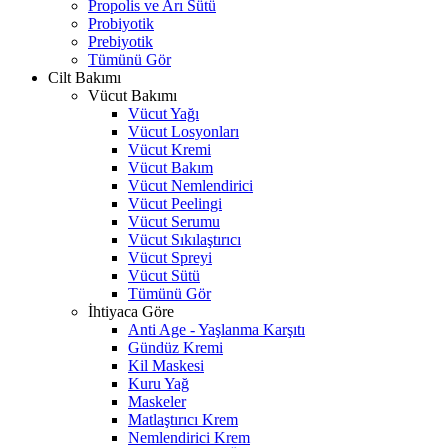
Propolis ve Arı Sütü
Probiyotik
Prebiyotik
Tümünü Gör
Cilt Bakımı
Vücut Bakımı
Vücut Yağı
Vücut Losyonları
Vücut Kremi
Vücut Bakım
Vücut Nemlendirici
Vücut Peelingi
Vücut Serumu
Vücut Sıkılaştırıcı
Vücut Spreyi
Vücut Sütü
Tümünü Gör
İhtiyaca Göre
Anti Age - Yaşlanma Karşıtı
Gündüz Kremi
Kil Maskesi
Kuru Yağ
Maskeler
Matlaştırıcı Krem
Nemlendirici Krem