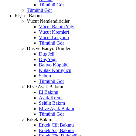
Tümünü Gör
Tümünü Gör
Kişisel Bakım
Vücut Nemlendiriciler
Vücut Bakım Yağı
Vücut Kremleri
Vücut Losyonu
Tümünü Gör
Duş ve Banyo Ürünleri
Duş Jeli
Duş Yağı
Banyo Köpüğü
Kulak Koruyucu
Sabun
Tümünü Gör
El ve Ayak Bakımı
El Bakımı
Ayak Kremi
Selülit Bakım
El ve Ayak Bakım
Tümünü Gör
Erkek Bakım
Erkek Cilt Bakımı
Erkek Saç Bakımı
Erkek Tüy Dökücüler