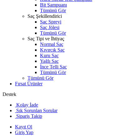
Bit Şampuanı
Tümünü Gör
Saç Şekillendirici
Saç Spreyi
Saç Jölesi
Tümünü Gör
Saç Tipi ve İhtiyaç
Normal Saç
Kıvırcık Saç
Kuru Saç
Yağlı Saç
İnce Telli Saç
Tümünü Gör
Tümünü Gör
Fırsat Ürünler
Destek
Kolay İade
Sık Sorunlan Sorular
Sipariş Takip
Kayıt Ol
Giriş Yap