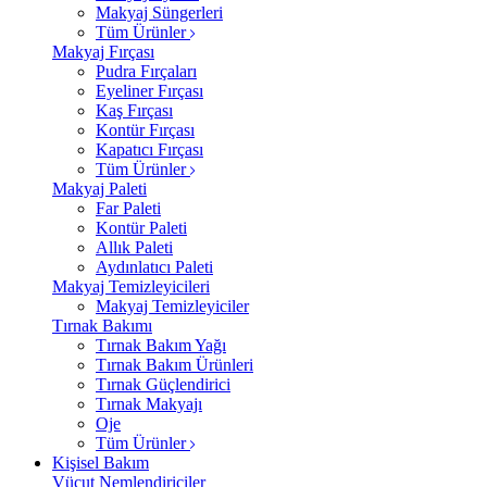
Makyaj Süngerleri
Tüm Ürünler
Makyaj Fırçası
Pudra Fırçaları
Eyeliner Fırçası
Kaş Fırçası
Kontür Fırçası
Kapatıcı Fırçası
Tüm Ürünler
Makyaj Paleti
Far Paleti
Kontür Paleti
Allık Paleti
Aydınlatıcı Paleti
Makyaj Temizleyicileri
Makyaj Temizleyiciler
Tırnak Bakımı
Tırnak Bakım Yağı
Tırnak Bakım Ürünleri
Tırnak Güçlendirici
Tırnak Makyajı
Oje
Tüm Ürünler
Kişisel Bakım
Vücut Nemlendiriciler