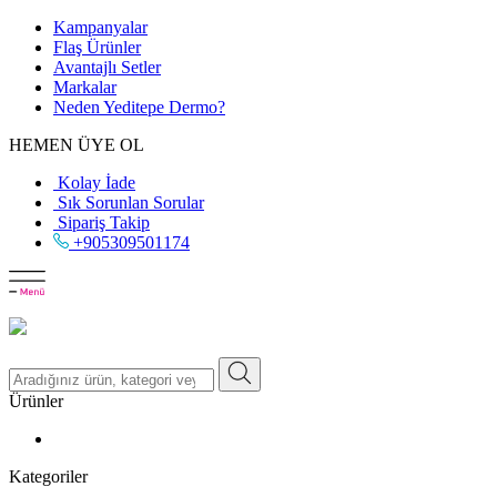
Kampanyalar
Flaş Ürünler
Avantajlı Setler
Markalar
Neden
Yeditepe
Dermo?
HEMEN ÜYE OL
Kolay İade
Sık Sorunlan Sorular
Sipariş Takip
+905309501174
Ürünler
Kategoriler