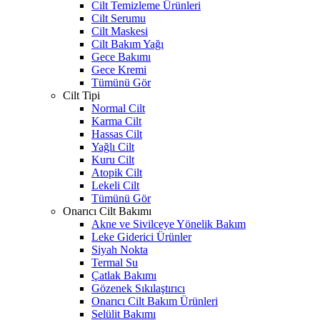
Cilt Temizleme Ürünleri
Cilt Serumu
Cilt Maskesi
Cilt Bakım Yağı
Gece Bakımı
Gece Kremi
Tümünü Gör
Cilt Tipi
Normal Cilt
Karma Cilt
Hassas Cilt
Yağlı Cilt
Kuru Cilt
Atopik Cilt
Lekeli Cilt
Tümünü Gör
Onarıcı Cilt Bakımı
Akne ve Sivilceye Yönelik Bakım
Leke Giderici Ürünler
Siyah Nokta
Termal Su
Çatlak Bakımı
Gözenek Sıkılaştırıcı
Onarıcı Cilt Bakım Ürünleri
Selülit Bakımı