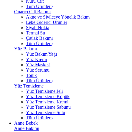
Kuru Cilt
Tüm Ürünler
Onarıcı Cilt Bakımı
Akne ve Sivilceye Yönelik Bakım
Leke Giderici Ürünler
Siyah Nokta
Termal Su
Çatlak Bakımı
Tüm Ürünler
Yüz Bakımı
Yüz Bakım Yağı
Yüz Kremi
Yüz Maskesi
Yüz Serumu
Tonik
Tüm Ürünler
Yüz Temizleme
Yüz Temizleme Jeli
Yüz Temizleme Köpük
Yüz Temizleme Kremi
Yüz Temizleme Sabunu
Yüz Temizleme Sütü
Tüm Ürünler
Anne Bebek
Anne Bakımı