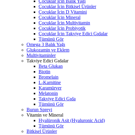
Çocuklar İçin Balık Yağı
Çocuklar İçin Bitkisel Ürünler
Çocuklar İçin D Vitamini
Çocuklar İçin Mineral
Çocuklar İçin Multivitamin
Çocuklar İçin Probiyotik
Çocuklar İçin Takviye Edici Gıdalar
Tümünü Gör
Omega 3 Balık Yağı
Glukozamin ve Eklem
Multivitaminler
Takviye Edici Gıdalar
Beta Glukan
Biotin
Bromelain
L-Karnitine
Karamürver
Melatonin
Takviye Edici Gıda
Tümünü Gör
Burun Spreyi
Vitamin ve Mineral
Hyalüronik Asit (Hyaluronic Acid)
Tümünü Gör
Bitkisel Ürünler