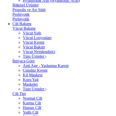
Hyalüronik Asit (Hyaluronic Acid)
Bitkisel Ürünler
Propolis ve Arı Sütü
Probiyotik
Prebiyotik
Cilt Bakımı
Vücut Bakımı
Vücut Yağı
Vücut Losyonları
Vücut Kremi
Vücut Bakım
Vücut Nemlendirici
Tüm Ürünler
İhtiyaca Göre
Anti Age - Yaşlanma Karşıtı
Gündüz Kremi
Kil Maskesi
Kuru Yağ
Maskeler
Tüm Ürünler
Cilt Tipi
Normal Cilt
Karma Cilt
Hassas Cilt
Yağlı Cilt