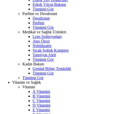
Erkek Vücut Bakımı
Tümünü Gör
Parfüm ve Deodorant
Deodorant
Parfüm
Tümünü Gör
Medikal ve Sağlık Ürünleri
Lens Solüsyonları
Ateş Ölçer
Nebülizatör
Sıcak Soğuk Kompres
Tansiyon Aleti
Tümünü Gör
Kadın Bakım
Genital Bölge Temizliği
Tümünü Gör
Tümünü Gör
Vitamin ve Sağlık
Vitamin
A Vitamini
B Vitamini
C Vitamini
D Vitamini
E Vitamini