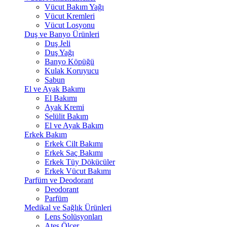
Vücut Bakım Yağı
Vücut Kremleri
Vücut Losyonu
Duş ve Banyo Ürünleri
Duş Jeli
Duş Yağı
Banyo Köpüğü
Kulak Koruyucu
Sabun
El ve Ayak Bakımı
El Bakımı
Ayak Kremi
Selülit Bakım
El ve Ayak Bakım
Erkek Bakım
Erkek Cilt Bakımı
Erkek Saç Bakımı
Erkek Tüy Dökücüler
Erkek Vücut Bakımı
Parfüm ve Deodorant
Deodorant
Parfüm
Medikal ve Sağlık Ürünleri
Lens Solüsyonları
Ateş Ölçer