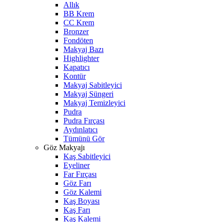
Allık
BB Krem
CC Krem
Bronzer
Fondöten
Makyaj Bazı
Highlighter
Kapatıcı
Kontür
Makyaj Sabitleyici
Makyaj Süngeri
Makyaj Temizleyici
Pudra
Pudra Fırçası
Aydınlatıcı
Tümünü Gör
Göz Makyajı
Kaş Sabitleyici
Eyeliner
Far Fırçası
Göz Farı
Göz Kalemi
Kaş Boyası
Kaş Farı
Kaş Kalemi