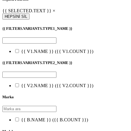
{{ SELECTED.TEXT }} ×
HEPSİNİ SİL
{{ FILTERS.VARIANTS.TYPE1_NAME }}
{{ V1.NAME }}
({{ V1.COUNT }})
{{ FILTERS.VARIANTS.TYPE2_NAME }}
{{ V2.NAME }}
({{ V2.COUNT }})
Marka
{{ B.NAME }}
({{ B.COUNT }})