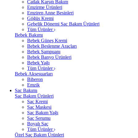
Çatlak Karşıtı Bakım
Emzirme Ürünleri
Emziren Anne Besinleri
Göğüs Kremi
Gebelik Dönemi Saç Bakım Ürünleri
Tüm Ürünler
Bebek Bakımı
Bebek Güneş Kremi
Bebek Beslenme Araçları
Bebek Şampuanı
Bebek Banyo Ürünleri
Bebek Yağı
Tüm Ürünler
Bebek Aksesuarları
Biberon
Emzik
Saç Bakımı
Saç Bakım Ürünleri
Saç Kremi
Saç Maskesi
Saç Bakım Yağı
Saç Serumu
Boyalı Saç
Tüm Ürünler
Özel Saç Bakım Ürünleri