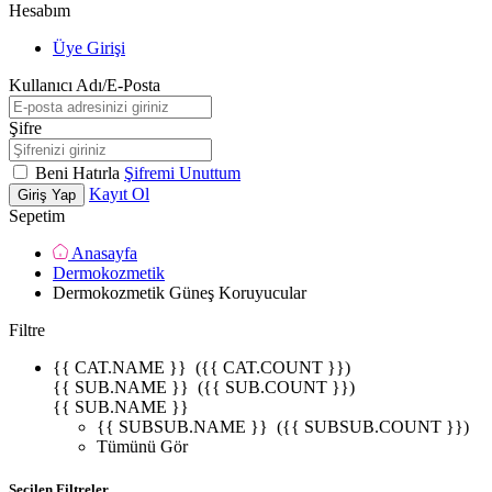
Hesabım
Üye Girişi
Kullanıcı Adı/E-Posta
Şifre
Beni Hatırla
Şifremi Unuttum
Kayıt Ol
Giriş Yap
Sepetim
Anasayfa
Dermokozmetik
Dermokozmetik Güneş Koruyucular
Filtre
{{ CAT.NAME }}
({{ CAT.COUNT }})
{{ SUB.NAME }}
({{ SUB.COUNT }})
{{ SUB.NAME }}
{{ SUBSUB.NAME }}
({{ SUBSUB.COUNT }})
Tümünü Gör
Seçilen Filtreler