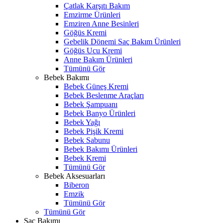
Çatlak Karşıtı Bakım
Emzirme Ürünleri
Emziren Anne Besinleri
Göğüs Kremi
Gebelik Dönemi Saç Bakım Ürünleri
Göğüs Ucu Kremi
Anne Bakım Ürünleri
Tümünü Gör
Bebek Bakımı
Bebek Güneş Kremi
Bebek Beslenme Araçları
Bebek Şampuanı
Bebek Banyo Ürünleri
Bebek Yağı
Bebek Pişik Kremi
Bebek Sabunu
Bebek Bakımı Ürünleri
Bebek Kremi
Tümünü Gör
Bebek Aksesuarları
Biberon
Emzik
Tümünü Gör
Tümünü Gör
Saç Bakımı