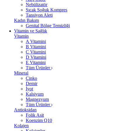
Nebülizatör
Sıcak Soğuk Kompres
Tansiyon Aleti
Kadın Bakım
Genital Bölge Temizliği
Vitamin ve Sağlık
Vitamin
A Vitamini
B Vitamini
C Vitamini
D Vitamini
E Vitamini
Tüm Ürünler
Mineral
Çinko
Demir
İyot
Kalsiyum
Magnezyum
Tüm Ürünler
Antioksidan
Folik Asit
Koenzim Q10
Kolajen
Kolajenler