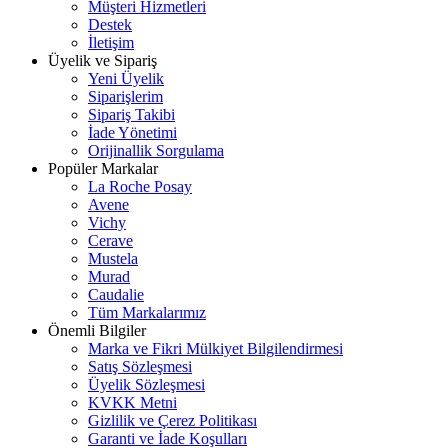
Müşteri Hizmetleri
Destek
İletişim
Üyelik ve Sipariş
Yeni Üyelik
Siparişlerim
Sipariş Takibi
İade Yönetimi
Orijinallik Sorgulama
Popüler Markalar
La Roche Posay
Avene
Vichy
Cerave
Mustela
Murad
Caudalie
Tüm Markalarımız
Önemli Bilgiler
Marka ve Fikri Mülkiyet Bilgilendirmesi
Satış Sözleşmesi
Üyelik Sözleşmesi
KVKK Metni
Gizlilik ve Çerez Politikası
Garanti ve İade Koşulları