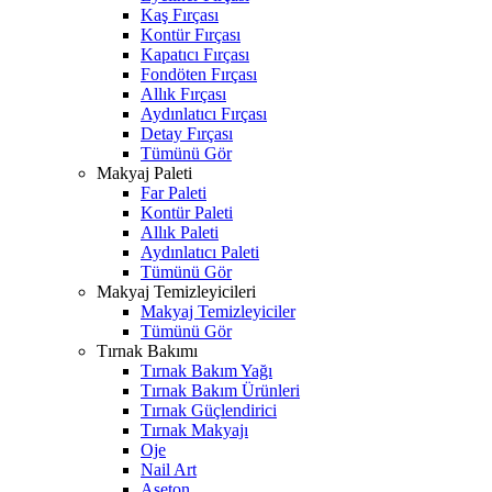
Kaş Fırçası
Kontür Fırçası
Kapatıcı Fırçası
Fondöten Fırçası
Allık Fırçası
Aydınlatıcı Fırçası
Detay Fırçası
Tümünü Gör
Makyaj Paleti
Far Paleti
Kontür Paleti
Allık Paleti
Aydınlatıcı Paleti
Tümünü Gör
Makyaj Temizleyicileri
Makyaj Temizleyiciler
Tümünü Gör
Tırnak Bakımı
Tırnak Bakım Yağı
Tırnak Bakım Ürünleri
Tırnak Güçlendirici
Tırnak Makyajı
Oje
Nail Art
Aseton