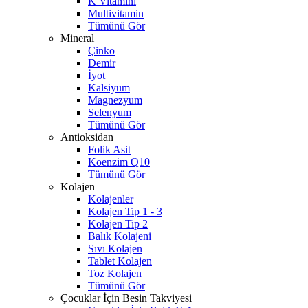
K Vitamini
Multivitamin
Tümünü Gör
Mineral
Çinko
Demir
İyot
Kalsiyum
Magnezyum
Selenyum
Tümünü Gör
Antioksidan
Folik Asit
Koenzim Q10
Tümünü Gör
Kolajen
Kolajenler
Kolajen Tip 1 - 3
Kolajen Tip 2
Balık Kolajeni
Sıvı Kolajen
Tablet Kolajen
Toz Kolajen
Tümünü Gör
Çocuklar İçin Besin Takviyesi