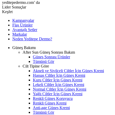
yeditepedermo.com’ da
Lider Sonuçlar
Keşfet
Kampanyalar
Flaş Ürünler
Avantajlı Setler
Markalar
Neden
Yeditepe
Dermo?
Güneş Bakımı
After Sun Güneş Sonrası Bakım
Güneş Sonrası Ürünler
Tümünü Gör
Cilt Tipine Göre
Akneli ve Sivilceli Ciltler İçin Güneş Kremi
Hassas Ciltler İçin Güneş Kremi
Kuru Ciltler İçin Güneş Kremi
Lekeli Ciltler İçin Güneş Kremi
Normal Ciltler İçin Güneş Kremi
Yağlı Ciltler İçin Güneş Kremi
Renkli Güneş Koruyucu
Renkli Güneş Kremi
Anti-age Güneş Kremi
Tümünü Gör