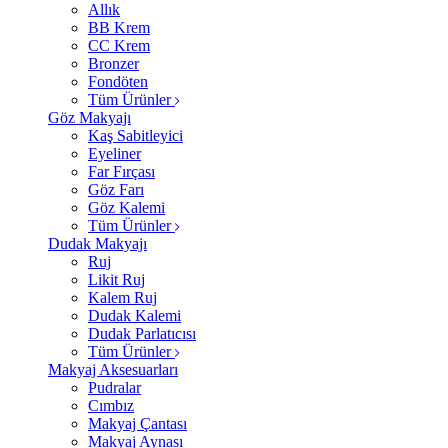
Allık
BB Krem
CC Krem
Bronzer
Fondöten
Tüm Ürünler
Göz Makyajı
Kaş Sabitleyici
Eyeliner
Far Fırçası
Göz Farı
Göz Kalemi
Tüm Ürünler
Dudak Makyajı
Ruj
Likit Ruj
Kalem Ruj
Dudak Kalemi
Dudak Parlatıcısı
Tüm Ürünler
Makyaj Aksesuarları
Pudralar
Cımbız
Makyaj Çantası
Makyaj Aynası