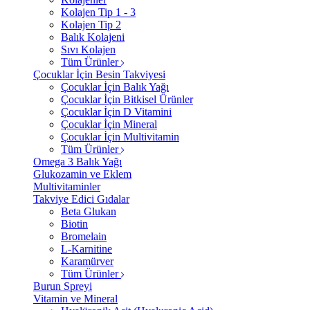
Kolajen Tip 1 - 3
Kolajen Tip 2
Balık Kolajeni
Sıvı Kolajen
Tüm Ürünler
Çocuklar İçin Besin Takviyesi
Çocuklar İçin Balık Yağı
Çocuklar İçin Bitkisel Ürünler
Çocuklar İçin D Vitamini
Çocuklar İçin Mineral
Çocuklar İçin Multivitamin
Tüm Ürünler
Omega 3 Balık Yağı
Glukozamin ve Eklem
Multivitaminler
Takviye Edici Gıdalar
Beta Glukan
Biotin
Bromelain
L-Karnitine
Karamürver
Tüm Ürünler
Burun Spreyi
Vitamin ve Mineral