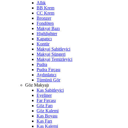
Allık
BB Krem
CC Krem
Bronzer
Fondöten
Makyaj Bazı
Highlighter
Kapatıcı
Kontür
Makyaj Sabitleyici
Makyaj Süngeri
Makyaj Temizleyici
Pudra
Pudra Fırçası
Aydınlatıcı
Tümünü Gör
Göz Makyajı
Kaş Sabitleyici
Eyeliner
Far Fırçası
Göz Farı
Göz Kalemi
Kaş Boyası
Kaş Farı
Kaş Kalemi