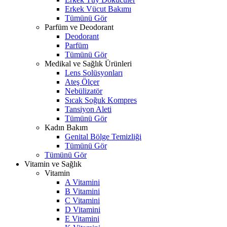
Erkek Vücut Bakımı
Tümünü Gör
Parfüm ve Deodorant
Deodorant
Parfüm
Tümünü Gör
Medikal ve Sağlık Ürünleri
Lens Solüsyonları
Ateş Ölçer
Nebülizatör
Sıcak Soğuk Kompres
Tansiyon Aleti
Tümünü Gör
Kadın Bakım
Genital Bölge Temizliği
Tümünü Gör
Tümünü Gör
Vitamin ve Sağlık
Vitamin
A Vitamini
B Vitamini
C Vitamini
D Vitamini
E Vitamini