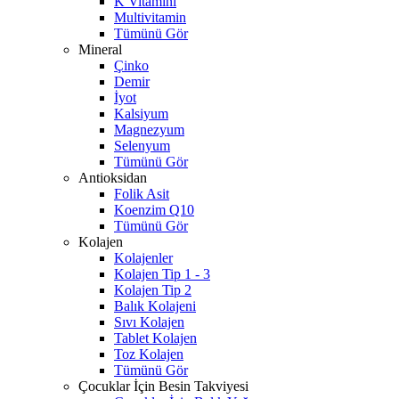
K Vitamini
Multivitamin
Tümünü Gör
Mineral
Çinko
Demir
İyot
Kalsiyum
Magnezyum
Selenyum
Tümünü Gör
Antioksidan
Folik Asit
Koenzim Q10
Tümünü Gör
Kolajen
Kolajenler
Kolajen Tip 1 - 3
Kolajen Tip 2
Balık Kolajeni
Sıvı Kolajen
Tablet Kolajen
Toz Kolajen
Tümünü Gör
Çocuklar İçin Besin Takviyesi