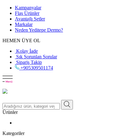
Kampanyalar
Flaş Ürünler
Avantajlı Setler
Markalar
Neden
Yeditepe
Dermo?
HEMEN ÜYE OL
Kolay İade
Sık Sorunlan Sorular
Sipariş Takip
+905309501174
Ürünler
Kategoriler