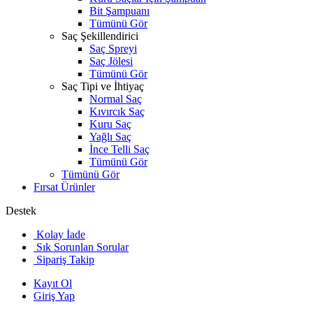
Bit Şampuanı
Tümünü Gör
Saç Şekillendirici
Saç Spreyi
Saç Jölesi
Tümünü Gör
Saç Tipi ve İhtiyaç
Normal Saç
Kıvırcık Saç
Kuru Saç
Yağlı Saç
İnce Telli Saç
Tümünü Gör
Tümünü Gör
Fırsat Ürünler
Destek
Kolay İade
Sık Sorunlan Sorular
Sipariş Takip
Kayıt Ol
Giriş Yap