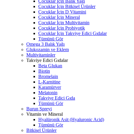
Çocuklar İçin Balık Yağı
Çocuklar İçin Bitkisel Ürünler
Çocuklar İçin D Vitamini
Çocuklar İçin Mineral
Çocuklar İçin Multivitamin
Çocuklar İçin Probiyotik
Çocuklar İçin Takviye Edici Gıdalar
Tümünü Gör
Omega 3 Balık Yağı
Glukozamin ve Eklem
Multivitaminler
Takviye Edici Gıdalar
Beta Glukan
Biotin
Bromelain
L-Karnitine
Karamürver
Melatonin
Takviye Edici Gıda
Tümünü Gör
Burun Spreyi
Vitamin ve Mineral
Hyalüronik Asit (Hyaluronic Acid)
Tümünü Gör
Bitkisel Ürünler