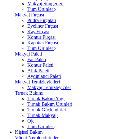
Makyaj Süngerleri
Tüm Ürünler
Makyaj Fırçası
Pudra Fırçaları
Eyeliner Fırçası
Kaş Fırçası
Kontür Fırçası
Kapatıcı Fırçası
Tüm Ürünler
Makyaj Paleti
Far Paleti
Kontür Paleti
Allık Paleti
Aydınlatıcı Paleti
Makyaj Temizleyicileri
Makyaj Temizleyiciler
Tırnak Bakımı
Tırnak Bakım Yağı
Tırnak Bakım Ürünleri
Tırnak Güçlendirici
Tırnak Makyajı
Oje
Tüm Ürünler
Kişisel Bakım
Vücut Nemlendiriciler