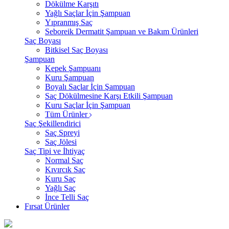
Dökülme Karşıtı
Yağlı Saçlar İçin Şampuan
Yıpranmış Saç
Seboreik Dermatit Şampuan ve Bakım Ürünleri
Saç Boyası
Bitkisel Saç Boyası
Şampuan
Kepek Şampuanı
Kuru Şampuan
Boyalı Saçlar İçin Şampuan
Saç Dökülmesine Karşı Etkili Şampuan
Kuru Saçlar İçin Şampuan
Tüm Ürünler
Saç Şekillendirici
Saç Spreyi
Saç Jölesi
Saç Tipi ve İhtiyaç
Normal Saç
Kıvırcık Saç
Kuru Saç
Yağlı Saç
İnce Telli Saç
Fırsat Ürünler