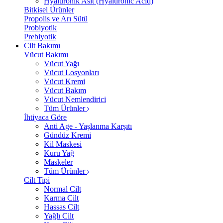
Hyalüronik Asit (Hyaluronic Acid)
Bitkisel Ürünler
Propolis ve Arı Sütü
Probiyotik
Prebiyotik
Cilt Bakımı
Vücut Bakımı
Vücut Yağı
Vücut Losyonları
Vücut Kremi
Vücut Bakım
Vücut Nemlendirici
Tüm Ürünler
İhtiyaca Göre
Anti Age - Yaşlanma Karşıtı
Gündüz Kremi
Kil Maskesi
Kuru Yağ
Maskeler
Tüm Ürünler
Cilt Tipi
Normal Cilt
Karma Cilt
Hassas Cilt
Yağlı Cilt