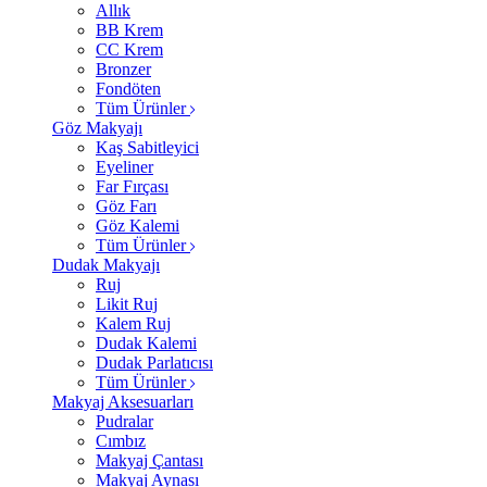
Allık
BB Krem
CC Krem
Bronzer
Fondöten
Tüm Ürünler
Göz Makyajı
Kaş Sabitleyici
Eyeliner
Far Fırçası
Göz Farı
Göz Kalemi
Tüm Ürünler
Dudak Makyajı
Ruj
Likit Ruj
Kalem Ruj
Dudak Kalemi
Dudak Parlatıcısı
Tüm Ürünler
Makyaj Aksesuarları
Pudralar
Cımbız
Makyaj Çantası
Makyaj Aynası