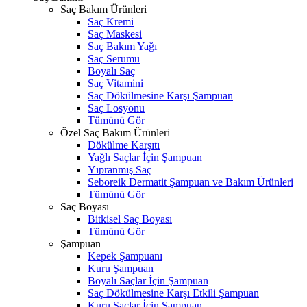
Saç Bakım Ürünleri
Saç Kremi
Saç Maskesi
Saç Bakım Yağı
Saç Serumu
Boyalı Saç
Saç Vitamini
Saç Dökülmesine Karşı Şampuan
Saç Losyonu
Tümünü Gör
Özel Saç Bakım Ürünleri
Dökülme Karşıtı
Yağlı Saçlar İçin Şampuan
Yıpranmış Saç
Seboreik Dermatit Şampuan ve Bakım Ürünleri
Tümünü Gör
Saç Boyası
Bitkisel Saç Boyası
Tümünü Gör
Şampuan
Kepek Şampuanı
Kuru Şampuan
Boyalı Saçlar İçin Şampuan
Saç Dökülmesine Karşı Etkili Şampuan
Kuru Saçlar İçin Şampuan