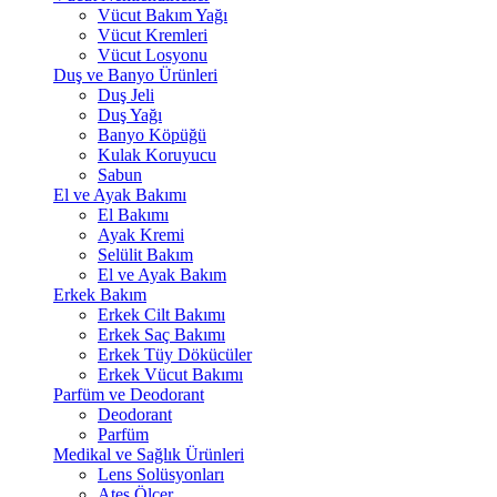
Vücut Bakım Yağı
Vücut Kremleri
Vücut Losyonu
Duş ve Banyo Ürünleri
Duş Jeli
Duş Yağı
Banyo Köpüğü
Kulak Koruyucu
Sabun
El ve Ayak Bakımı
El Bakımı
Ayak Kremi
Selülit Bakım
El ve Ayak Bakım
Erkek Bakım
Erkek Cilt Bakımı
Erkek Saç Bakımı
Erkek Tüy Dökücüler
Erkek Vücut Bakımı
Parfüm ve Deodorant
Deodorant
Parfüm
Medikal ve Sağlık Ürünleri
Lens Solüsyonları
Ateş Ölçer