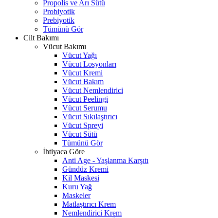
Propolis ve Arı Sütü
Probiyotik
Prebiyotik
Tümünü Gör
Cilt Bakımı
Vücut Bakımı
Vücut Yağı
Vücut Losyonları
Vücut Kremi
Vücut Bakım
Vücut Nemlendirici
Vücut Peelingi
Vücut Serumu
Vücut Sıkılaştırıcı
Vücut Spreyi
Vücut Sütü
Tümünü Gör
İhtiyaca Göre
Anti Age - Yaşlanma Karşıtı
Gündüz Kremi
Kil Maskesi
Kuru Yağ
Maskeler
Matlaştırıcı Krem
Nemlendirici Krem