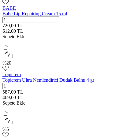
BABE
Babe Lip Repairing Cream 15 ml
720,00
TL
612,00
TL
Sepete Ekle
%
20
Topicrem
Topicrem Ultra Nemlendirici Dudak Balmı 4 gr
587,00
TL
469,60
TL
Sepete Ekle
%
5