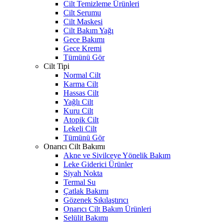
Cilt Temizleme Ürünleri
Cilt Serumu
Cilt Maskesi
Cilt Bakım Yağı
Gece Bakımı
Gece Kremi
Tümünü Gör
Cilt Tipi
Normal Cilt
Karma Cilt
Hassas Cilt
Yağlı Cilt
Kuru Cilt
Atopik Cilt
Lekeli Cilt
Tümünü Gör
Onarıcı Cilt Bakımı
Akne ve Sivilceye Yönelik Bakım
Leke Giderici Ürünler
Siyah Nokta
Termal Su
Çatlak Bakımı
Gözenek Sıkılaştırıcı
Onarıcı Cilt Bakım Ürünleri
Selülit Bakımı