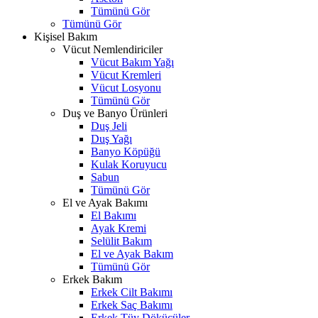
Tümünü Gör
Tümünü Gör
Kişisel Bakım
Vücut Nemlendiriciler
Vücut Bakım Yağı
Vücut Kremleri
Vücut Losyonu
Tümünü Gör
Duş ve Banyo Ürünleri
Duş Jeli
Duş Yağı
Banyo Köpüğü
Kulak Koruyucu
Sabun
Tümünü Gör
El ve Ayak Bakımı
El Bakımı
Ayak Kremi
Selülit Bakım
El ve Ayak Bakım
Tümünü Gör
Erkek Bakım
Erkek Cilt Bakımı
Erkek Saç Bakımı
Erkek Tüy Dökücüler