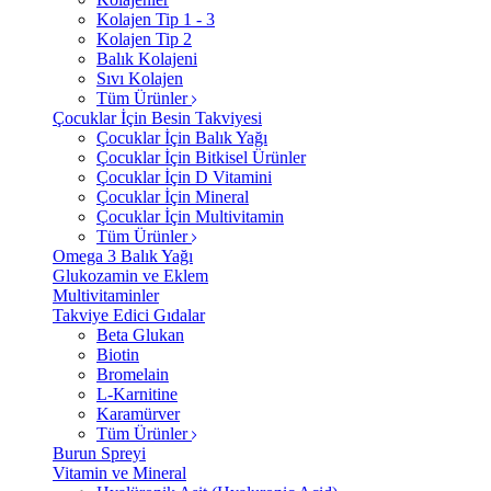
Kolajen Tip 1 - 3
Kolajen Tip 2
Balık Kolajeni
Sıvı Kolajen
Tüm Ürünler
Çocuklar İçin Besin Takviyesi
Çocuklar İçin Balık Yağı
Çocuklar İçin Bitkisel Ürünler
Çocuklar İçin D Vitamini
Çocuklar İçin Mineral
Çocuklar İçin Multivitamin
Tüm Ürünler
Omega 3 Balık Yağı
Glukozamin ve Eklem
Multivitaminler
Takviye Edici Gıdalar
Beta Glukan
Biotin
Bromelain
L-Karnitine
Karamürver
Tüm Ürünler
Burun Spreyi
Vitamin ve Mineral