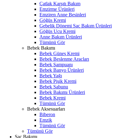
Çatlak Karşıtı Bakım
Emzirme Ürünleri
Emziren Anne Besinleri
Göğüs Kremi
Gebelik Dönemi Saç Bakım Ürünleri
Göğüs Ucu Kremi
Anne Bakım Ürünleri
Tümünü Gör
Bebek Bakımı
Bebek Güneş Kremi
Bebek Beslenme Araçları
Bebek Şampuanı
Bebek Banyo Ürünleri
Bebek Yağı
Bebek Pişik Kremi
Bebek Sabunu
Bebek Bakımı Ürünleri
Bebek Kremi
Tümünü Gör
Bebek Aksesuarları
Biberon
Emzik
Tümünü Gör
Tümünü Gör
Saç Bakımı