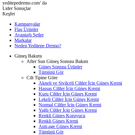
yeditepedermo.com’ da
Lider Sonuçlar
Keşfet
Kampanyalar
Flaş Ürünler
Avantajlı Setler
Markalar
Neden
Yeditepe
Dermo?
Güneş Bakımı
After Sun Güneş Sonrası Bakım
Güneş Sonrası Ürünler
Tümünü Gör
Cilt Tipine Göre
Akneli ve Sivilceli Ciltler İçin Güneş Kremi
Hassas Ciltler İçin Güneş Kremi
Kuru Ciltler İçin Güneş Kremi
Lekeli Ciltler İçin Güneş Kremi
Normal Ciltler İçin Güneş Kremi
Yağlı Ciltler İçin Güneş Kremi
Renkli Güneş Koruyucu
Renkli Güneş Kremi
Anti-age Güneş Kremi
Tümünü Gör