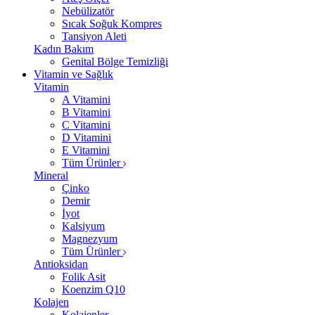
Nebülizatör
Sıcak Soğuk Kompres
Tansiyon Aleti
Kadın Bakım
Genital Bölge Temizliği
Vitamin ve Sağlık
Vitamin
A Vitamini
B Vitamini
C Vitamini
D Vitamini
E Vitamini
Tüm Ürünler
Mineral
Çinko
Demir
İyot
Kalsiyum
Magnezyum
Tüm Ürünler
Antioksidan
Folik Asit
Koenzim Q10
Kolajen
Kolajenler