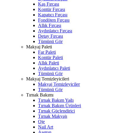
Kaş Fırçası
Kontür Fırçası
Kapatıcı Fırçası
Fondöten Fırçası
Allık Fırçası
Aydınlatıcı Fırçası
Detay Fırçası
Tümünü Gör
Makyaj Paleti
Far Paleti
Kontür Paleti
Allık Paleti
Aydınlatıcı Paleti
Tümünü Gör
Makyaj Temizleyicileri
Makyaj Temizleyiciler
Tümünü Gör
Tırnak Bakımı
Tırnak Bakım Yağı
Tırnak Bakım Ürünleri
Tırnak Güçlendirici
Tırnak Makyajı
Oje
Nail Art
Aseton