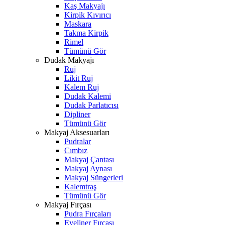
Kaş Makyajı
Kirpik Kıvırıcı
Maskara
Takma Kirpik
Rimel
Tümünü Gör
Dudak Makyajı
Ruj
Likit Ruj
Kalem Ruj
Dudak Kalemi
Dudak Parlatıcısı
Dipliner
Tümünü Gör
Makyaj Aksesuarları
Pudralar
Cımbız
Makyaj Çantası
Makyaj Aynası
Makyaj Süngerleri
Kalemtraş
Tümünü Gör
Makyaj Fırçası
Pudra Fırçaları
Eyeliner Fırçası