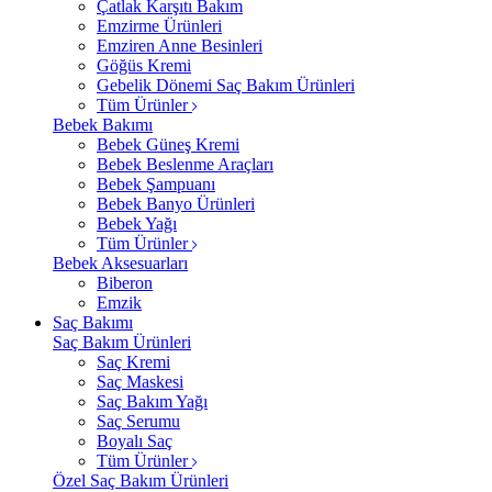
Çatlak Karşıtı Bakım
Emzirme Ürünleri
Emziren Anne Besinleri
Göğüs Kremi
Gebelik Dönemi Saç Bakım Ürünleri
Tüm Ürünler
Bebek Bakımı
Bebek Güneş Kremi
Bebek Beslenme Araçları
Bebek Şampuanı
Bebek Banyo Ürünleri
Bebek Yağı
Tüm Ürünler
Bebek Aksesuarları
Biberon
Emzik
Saç Bakımı
Saç Bakım Ürünleri
Saç Kremi
Saç Maskesi
Saç Bakım Yağı
Saç Serumu
Boyalı Saç
Tüm Ürünler
Özel Saç Bakım Ürünleri