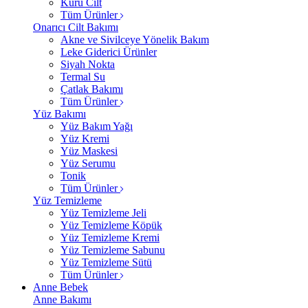
Kuru Cilt
Tüm Ürünler
Onarıcı Cilt Bakımı
Akne ve Sivilceye Yönelik Bakım
Leke Giderici Ürünler
Siyah Nokta
Termal Su
Çatlak Bakımı
Tüm Ürünler
Yüz Bakımı
Yüz Bakım Yağı
Yüz Kremi
Yüz Maskesi
Yüz Serumu
Tonik
Tüm Ürünler
Yüz Temizleme
Yüz Temizleme Jeli
Yüz Temizleme Köpük
Yüz Temizleme Kremi
Yüz Temizleme Sabunu
Yüz Temizleme Sütü
Tüm Ürünler
Anne Bebek
Anne Bakımı