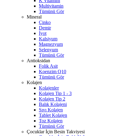
K Vitamini
Multivitamin
Tümünü Gör
Mineral
Çinko
Demir
İyot
Kalsiyum
Magnezyum
Selenyum
Tümünü Gör
Antioksidan
Folik Asit
Koenzim Q10
Tümünü Gör
Kolajen
Kolajenler
Kolajen Tip 1 - 3
Kolajen Tip 2
Balık Kolajeni
Sıvı Kolajen
Tablet Kolajen
Toz Kolajen
Tümünü Gör
Çocuklar İçin Besin Takviyesi