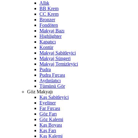
Allık
BB Krem
CC Krem
Bronzer
Fondöten
Makyaj Bazı
Highlighter
Kapatıcı
Kontür
Makyaj Sabitleyici
Makyaj Süngeri
Makyaj Temizleyici
Pudra
Pudra Fırçası
Aydınlatıcı
Tümünü Gör
Göz Makyajı
Kaş Sabitleyici
Eyeliner
Far Fırçası
Göz Farı
Göz Kalemi
Kaş Boyası
Kaş Farı
Kaş Kalemi