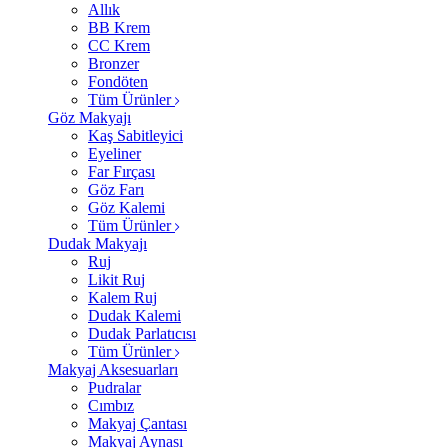
Allık
BB Krem
CC Krem
Bronzer
Fondöten
Tüm Ürünler
Göz Makyajı
Kaş Sabitleyici
Eyeliner
Far Fırçası
Göz Farı
Göz Kalemi
Tüm Ürünler
Dudak Makyajı
Ruj
Likit Ruj
Kalem Ruj
Dudak Kalemi
Dudak Parlatıcısı
Tüm Ürünler
Makyaj Aksesuarları
Pudralar
Cımbız
Makyaj Çantası
Makyaj Aynası