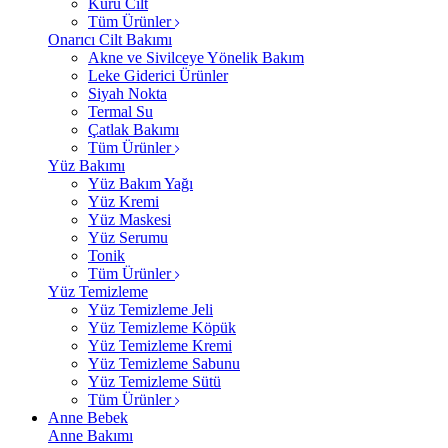
Kuru Cilt
Tüm Ürünler
Onarıcı Cilt Bakımı
Akne ve Sivilceye Yönelik Bakım
Leke Giderici Ürünler
Siyah Nokta
Termal Su
Çatlak Bakımı
Tüm Ürünler
Yüz Bakımı
Yüz Bakım Yağı
Yüz Kremi
Yüz Maskesi
Yüz Serumu
Tonik
Tüm Ürünler
Yüz Temizleme
Yüz Temizleme Jeli
Yüz Temizleme Köpük
Yüz Temizleme Kremi
Yüz Temizleme Sabunu
Yüz Temizleme Sütü
Tüm Ürünler
Anne Bebek
Anne Bakımı