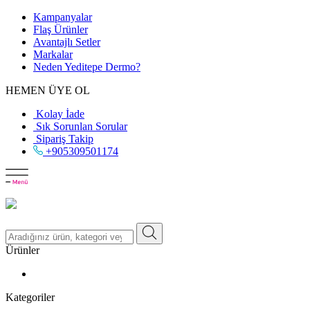
Kampanyalar
Flaş Ürünler
Avantajlı Setler
Markalar
Neden
Yeditepe
Dermo?
HEMEN ÜYE OL
Kolay İade
Sık Sorunlan Sorular
Sipariş Takip
+905309501174
Ürünler
Kategoriler