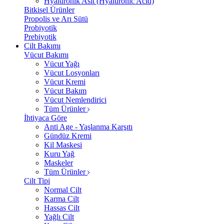
Hyalüronik Asit (Hyaluronic Acid)
Bitkisel Ürünler
Propolis ve Arı Sütü
Probiyotik
Prebiyotik
Cilt Bakımı
Vücut Bakımı
Vücut Yağı
Vücut Losyonları
Vücut Kremi
Vücut Bakım
Vücut Nemlendirici
Tüm Ürünler
İhtiyaca Göre
Anti Age - Yaşlanma Karşıtı
Gündüz Kremi
Kil Maskesi
Kuru Yağ
Maskeler
Tüm Ürünler
Cilt Tipi
Normal Cilt
Karma Cilt
Hassas Cilt
Yağlı Cilt