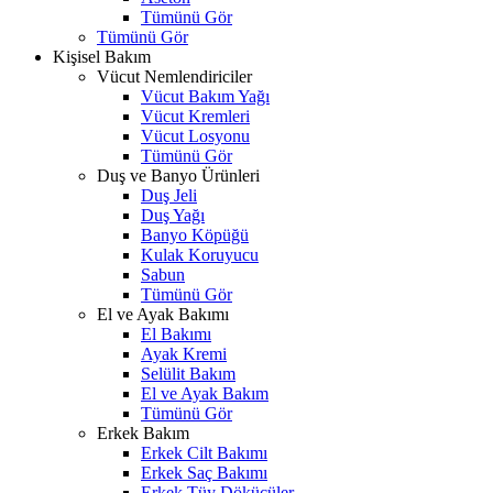
Tümünü Gör
Tümünü Gör
Kişisel Bakım
Vücut Nemlendiriciler
Vücut Bakım Yağı
Vücut Kremleri
Vücut Losyonu
Tümünü Gör
Duş ve Banyo Ürünleri
Duş Jeli
Duş Yağı
Banyo Köpüğü
Kulak Koruyucu
Sabun
Tümünü Gör
El ve Ayak Bakımı
El Bakımı
Ayak Kremi
Selülit Bakım
El ve Ayak Bakım
Tümünü Gör
Erkek Bakım
Erkek Cilt Bakımı
Erkek Saç Bakımı
Erkek Tüy Dökücüler