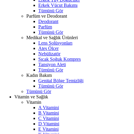
Erkek Vücut Bakımı
Tümünü Gör
Parfüm ve Deodorant
Deodorant
Parfüm
Tümünü Gör
Medikal ve Sağlık Ürünleri
Lens Solüsyonları
Ateş Ölçer
Nebülizatör
Sıcak Soğuk Kompres
Tansiyon Aleti
Tümünü Gör
Kadın Bakım
Genital Bölge Temizliği
Tümünü Gör
Tümünü Gör
Vitamin ve Sağlık
Vitamin
A Vitamini
B Vitamini
C Vitamini
D Vitamini
E Vitamini