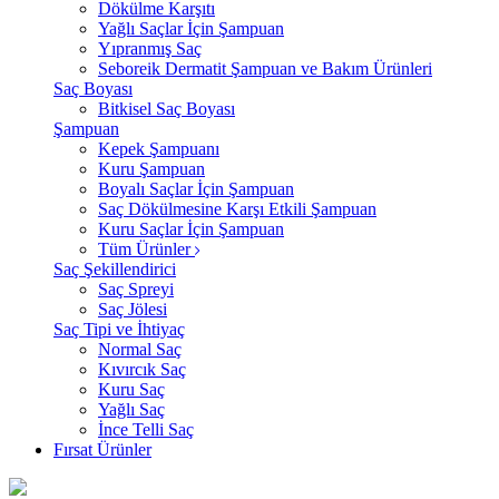
Dökülme Karşıtı
Yağlı Saçlar İçin Şampuan
Yıpranmış Saç
Seboreik Dermatit Şampuan ve Bakım Ürünleri
Saç Boyası
Bitkisel Saç Boyası
Şampuan
Kepek Şampuanı
Kuru Şampuan
Boyalı Saçlar İçin Şampuan
Saç Dökülmesine Karşı Etkili Şampuan
Kuru Saçlar İçin Şampuan
Tüm Ürünler
Saç Şekillendirici
Saç Spreyi
Saç Jölesi
Saç Tipi ve İhtiyaç
Normal Saç
Kıvırcık Saç
Kuru Saç
Yağlı Saç
İnce Telli Saç
Fırsat Ürünler