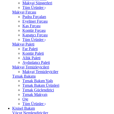
Makyaj Süngerleri
Tüm Ürünler
Makyaj Fırçası
Pudra Fırçaları
Eyeliner Fırçası
Kaş Fırçası
Kontür Fırçası
Kapatıcı Fırçası
Tüm Ürünler
Makyaj Paleti
Far Paleti
Kontür Paleti
Allık Paleti
Aydınlatıcı Paleti
Makyaj Temizleyicileri
Makyaj Temizleyiciler
Tırnak Bakımı
Tırnak Bakım Yağı
Tırnak Bakım Ürünleri
Tırnak Güçlendirici
Tırnak Makyajı
Oje
Tüm Ürünler
Kişisel Bakım
Vücut Nemlendiriciler