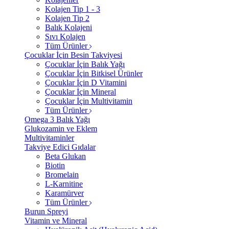
Kolajen Tip 1 - 3
Kolajen Tip 2
Balık Kolajeni
Sıvı Kolajen
Tüm Ürünler
Çocuklar İçin Besin Takviyesi
Çocuklar İçin Balık Yağı
Çocuklar İçin Bitkisel Ürünler
Çocuklar İçin D Vitamini
Çocuklar İçin Mineral
Çocuklar İçin Multivitamin
Tüm Ürünler
Omega 3 Balık Yağı
Glukozamin ve Eklem
Multivitaminler
Takviye Edici Gıdalar
Beta Glukan
Biotin
Bromelain
L-Karnitine
Karamürver
Tüm Ürünler
Burun Spreyi
Vitamin ve Mineral