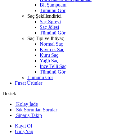
Bit Şampuanı
Tümünü Gör
Saç Şekillendirici
Saç Spreyi
Saç Jölesi
Tümünü Gör
Saç Tipi ve İhtiyaç
Normal Saç
Kıvırcık Saç
Kuru Saç
Yağlı Saç
İnce Telli Saç
Tümünü Gör
Tümünü Gör
Fırsat Ürünler
Destek
Kolay İade
Sık Sorunlan Sorular
Sipariş Takip
Kayıt Ol
Giriş Yap