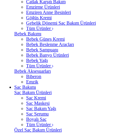
Çatlak Karşıtı Bakım
Emzirme Ürünleri
Emziren Anne Besinleri
Göğüs Kremi
Gebelik Dönemi Saç Bakım Ürünleri
Tüm Ürünler
Bebek Bakımı
Bebek Güneş Kremi
Bebek Beslenme Araçları
Bebek Şampuanı
Bebek Banyo Ürünleri
Bebek Yağı
Tüm Ürünler
Bebek Aksesuarları
Biberon
Emzik
Saç Bakımı
Saç Bakım Ürünleri
Saç Kremi
Saç Maskesi
Saç Bakım Yağı
Saç Serumu
Boyalı Saç
Tüm Ürünler
Özel Saç Bakım Ürünleri