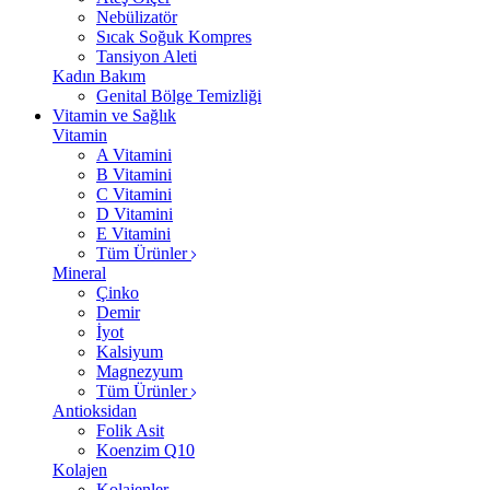
Nebülizatör
Sıcak Soğuk Kompres
Tansiyon Aleti
Kadın Bakım
Genital Bölge Temizliği
Vitamin ve Sağlık
Vitamin
A Vitamini
B Vitamini
C Vitamini
D Vitamini
E Vitamini
Tüm Ürünler
Mineral
Çinko
Demir
İyot
Kalsiyum
Magnezyum
Tüm Ürünler
Antioksidan
Folik Asit
Koenzim Q10
Kolajen
Kolajenler