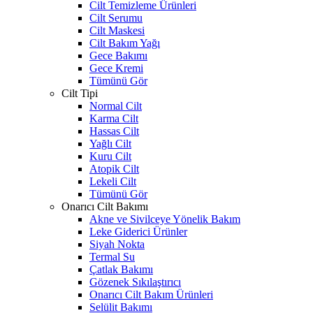
Cilt Temizleme Ürünleri
Cilt Serumu
Cilt Maskesi
Cilt Bakım Yağı
Gece Bakımı
Gece Kremi
Tümünü Gör
Cilt Tipi
Normal Cilt
Karma Cilt
Hassas Cilt
Yağlı Cilt
Kuru Cilt
Atopik Cilt
Lekeli Cilt
Tümünü Gör
Onarıcı Cilt Bakımı
Akne ve Sivilceye Yönelik Bakım
Leke Giderici Ürünler
Siyah Nokta
Termal Su
Çatlak Bakımı
Gözenek Sıkılaştırıcı
Onarıcı Cilt Bakım Ürünleri
Selülit Bakımı