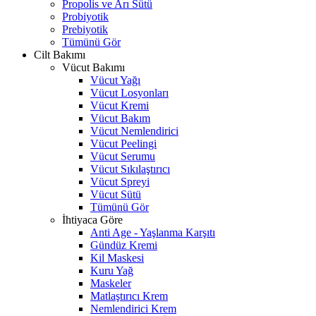
Propolis ve Arı Sütü
Probiyotik
Prebiyotik
Tümünü Gör
Cilt Bakımı
Vücut Bakımı
Vücut Yağı
Vücut Losyonları
Vücut Kremi
Vücut Bakım
Vücut Nemlendirici
Vücut Peelingi
Vücut Serumu
Vücut Sıkılaştırıcı
Vücut Spreyi
Vücut Sütü
Tümünü Gör
İhtiyaca Göre
Anti Age - Yaşlanma Karşıtı
Gündüz Kremi
Kil Maskesi
Kuru Yağ
Maskeler
Matlaştırıcı Krem
Nemlendirici Krem