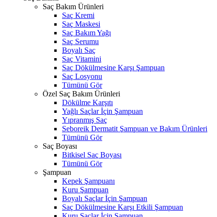
Saç Bakım Ürünleri
Saç Kremi
Saç Maskesi
Saç Bakım Yağı
Saç Serumu
Boyalı Saç
Saç Vitamini
Saç Dökülmesine Karşı Şampuan
Saç Losyonu
Tümünü Gör
Özel Saç Bakım Ürünleri
Dökülme Karşıtı
Yağlı Saçlar İçin Şampuan
Yıpranmış Saç
Seboreik Dermatit Şampuan ve Bakım Ürünleri
Tümünü Gör
Saç Boyası
Bitkisel Saç Boyası
Tümünü Gör
Şampuan
Kepek Şampuanı
Kuru Şampuan
Boyalı Saçlar İçin Şampuan
Saç Dökülmesine Karşı Etkili Şampuan
Kuru Saçlar İçin Şampuan