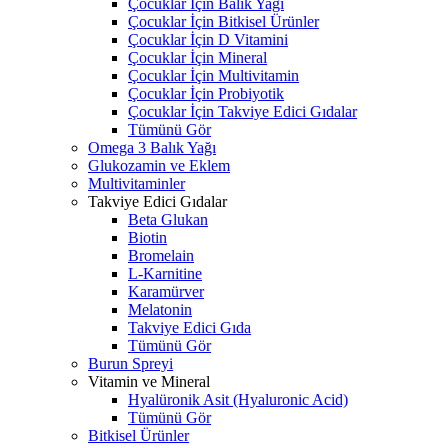
Çocuklar İçin Balık Yağı
Çocuklar İçin Bitkisel Ürünler
Çocuklar İçin D Vitamini
Çocuklar İçin Mineral
Çocuklar İçin Multivitamin
Çocuklar İçin Probiyotik
Çocuklar İçin Takviye Edici Gıdalar
Tümünü Gör
Omega 3 Balık Yağı
Glukozamin ve Eklem
Multivitaminler
Takviye Edici Gıdalar
Beta Glukan
Biotin
Bromelain
L-Karnitine
Karamürver
Melatonin
Takviye Edici Gıda
Tümünü Gör
Burun Spreyi
Vitamin ve Mineral
Hyalüronik Asit (Hyaluronic Acid)
Tümünü Gör
Bitkisel Ürünler