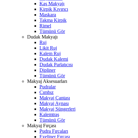
Kaş Makyajı
Kirpik Kıvırıcı
Maskara
Takma Kirpik
Rimel
Tümünü Gör
Dudak Makyajı
Ruj
Likit Ruj
Kalem Ruj
Dudak Kalemi
Dudak Parlatıcısı
Dipliner
Tümünü Gör
Makyaj Aksesuarları
Pudralar
Cımbız
Makyaj Çantası
Makyaj Aynası
Makyaj Süngerleri
Kalemtraş
Tümünü Gör
Makyaj Fırçası
Pudra Fırçaları
Eyeliner Fırçası