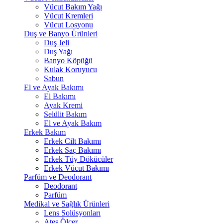
Vücut Bakım Yağı
Vücut Kremleri
Vücut Losyonu
Duş ve Banyo Ürünleri
Duş Jeli
Duş Yağı
Banyo Köpüğü
Kulak Koruyucu
Sabun
El ve Ayak Bakımı
El Bakımı
Ayak Kremi
Selülit Bakım
El ve Ayak Bakım
Erkek Bakım
Erkek Cilt Bakımı
Erkek Saç Bakımı
Erkek Tüy Dökücüler
Erkek Vücut Bakımı
Parfüm ve Deodorant
Deodorant
Parfüm
Medikal ve Sağlık Ürünleri
Lens Solüsyonları
Ateş Ölçer