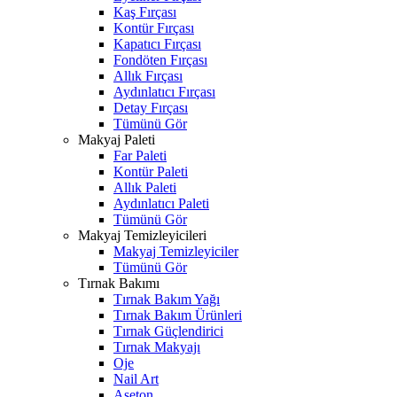
Kaş Fırçası
Kontür Fırçası
Kapatıcı Fırçası
Fondöten Fırçası
Allık Fırçası
Aydınlatıcı Fırçası
Detay Fırçası
Tümünü Gör
Makyaj Paleti
Far Paleti
Kontür Paleti
Allık Paleti
Aydınlatıcı Paleti
Tümünü Gör
Makyaj Temizleyicileri
Makyaj Temizleyiciler
Tümünü Gör
Tırnak Bakımı
Tırnak Bakım Yağı
Tırnak Bakım Ürünleri
Tırnak Güçlendirici
Tırnak Makyajı
Oje
Nail Art
Aseton