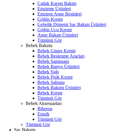
Çatlak Karşıtı Bakım
Emzirme Ürünleri
Emziren Anne Besinleri
Göğüs Kremi
Gebelik Dönemi Saç Bakım Ürünleri
Göğüs Ucu Kremi
Anne Bakım Ürünleri
Tümünü Gör
Bebek Bakımı
Bebek Güneş Kremi
Bebek Beslenme Araçları
Bebek Şampuanı
Bebek Banyo Ürünleri
Bebek Yağı
Bebek Pişik Kremi
Bebek Sabunu
Bebek Bakımı Ürünleri
Bebek Kremi
Tümünü Gör
Bebek Aksesuarları
Biberon
Emzik
Tümünü Gör
Tümünü Gör
Saç Bakımı