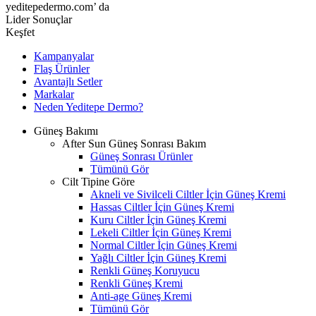
yeditepedermo.com’ da
Lider Sonuçlar
Keşfet
Kampanyalar
Flaş Ürünler
Avantajlı Setler
Markalar
Neden
Yeditepe
Dermo?
Güneş Bakımı
After Sun Güneş Sonrası Bakım
Güneş Sonrası Ürünler
Tümünü Gör
Cilt Tipine Göre
Akneli ve Sivilceli Ciltler İçin Güneş Kremi
Hassas Ciltler İçin Güneş Kremi
Kuru Ciltler İçin Güneş Kremi
Lekeli Ciltler İçin Güneş Kremi
Normal Ciltler İçin Güneş Kremi
Yağlı Ciltler İçin Güneş Kremi
Renkli Güneş Koruyucu
Renkli Güneş Kremi
Anti-age Güneş Kremi
Tümünü Gör