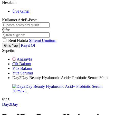
Hesabım
Üye Girişi
Kullanıcı Adı/E-Posta
Şifre
Beni Hatırla
Şifremi Unuttum
Kayıt Ol
Giriş Yap
Sepetim
Anasayfa
Cilt Bakımı
Yüz Bakımı
Yüz Serumu
Day2Day Beauty Hyaluronic Acid+ Probiotic Serum 30 ml
%
25
Day2Day