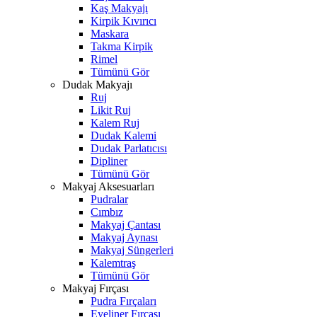
Kaş Makyajı
Kirpik Kıvırıcı
Maskara
Takma Kirpik
Rimel
Tümünü Gör
Dudak Makyajı
Ruj
Likit Ruj
Kalem Ruj
Dudak Kalemi
Dudak Parlatıcısı
Dipliner
Tümünü Gör
Makyaj Aksesuarları
Pudralar
Cımbız
Makyaj Çantası
Makyaj Aynası
Makyaj Süngerleri
Kalemtraş
Tümünü Gör
Makyaj Fırçası
Pudra Fırçaları
Eyeliner Fırçası