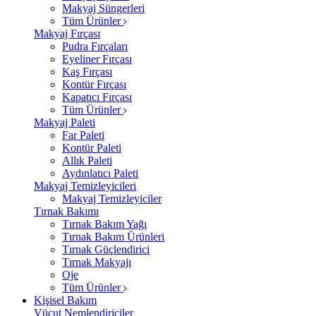
Makyaj Süngerleri
Tüm Ürünler
Makyaj Fırçası
Pudra Fırçaları
Eyeliner Fırçası
Kaş Fırçası
Kontür Fırçası
Kapatıcı Fırçası
Tüm Ürünler
Makyaj Paleti
Far Paleti
Kontür Paleti
Allık Paleti
Aydınlatıcı Paleti
Makyaj Temizleyicileri
Makyaj Temizleyiciler
Tırnak Bakımı
Tırnak Bakım Yağı
Tırnak Bakım Ürünleri
Tırnak Güçlendirici
Tırnak Makyajı
Oje
Tüm Ürünler
Kişisel Bakım
Vücut Nemlendiriciler