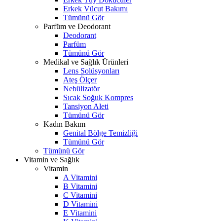
Erkek Vücut Bakımı
Tümünü Gör
Parfüm ve Deodorant
Deodorant
Parfüm
Tümünü Gör
Medikal ve Sağlık Ürünleri
Lens Solüsyonları
Ateş Ölçer
Nebülizatör
Sıcak Soğuk Kompres
Tansiyon Aleti
Tümünü Gör
Kadın Bakım
Genital Bölge Temizliği
Tümünü Gör
Tümünü Gör
Vitamin ve Sağlık
Vitamin
A Vitamini
B Vitamini
C Vitamini
D Vitamini
E Vitamini