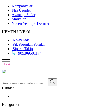
Kampanyalar
Flaş Ürünler
Avantajlı Setler
Markalar
Neden
Yeditepe
Dermo?
HEMEN ÜYE OL
Kolay İade
Sık Sorunlan Sorular
Sipariş Takip
+905309501174
Ürünler
Kategoriler