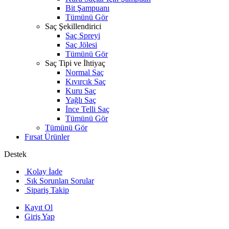
Bit Şampuanı
Tümünü Gör
Saç Şekillendirici
Saç Spreyi
Saç Jölesi
Tümünü Gör
Saç Tipi ve İhtiyaç
Normal Saç
Kıvırcık Saç
Kuru Saç
Yağlı Saç
İnce Telli Saç
Tümünü Gör
Tümünü Gör
Fırsat Ürünler
Destek
Kolay İade
Sık Sorunlan Sorular
Sipariş Takip
Kayıt Ol
Giriş Yap