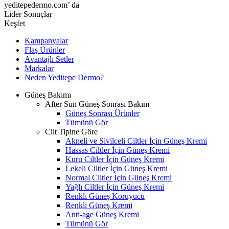
yeditepedermo.com’ da
Lider Sonuçlar
Keşfet
Kampanyalar
Flaş Ürünler
Avantajlı Setler
Markalar
Neden
Yeditepe
Dermo?
Güneş Bakımı
After Sun Güneş Sonrası Bakım
Güneş Sonrası Ürünler
Tümünü Gör
Cilt Tipine Göre
Akneli ve Sivilceli Ciltler İçin Güneş Kremi
Hassas Ciltler İçin Güneş Kremi
Kuru Ciltler İçin Güneş Kremi
Lekeli Ciltler İçin Güneş Kremi
Normal Ciltler İçin Güneş Kremi
Yağlı Ciltler İçin Güneş Kremi
Renkli Güneş Koruyucu
Renkli Güneş Kremi
Anti-age Güneş Kremi
Tümünü Gör