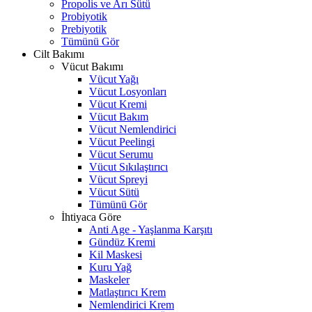
Propolis ve Arı Sütü
Probiyotik
Prebiyotik
Tümünü Gör
Cilt Bakımı
Vücut Bakımı
Vücut Yağı
Vücut Losyonları
Vücut Kremi
Vücut Bakım
Vücut Nemlendirici
Vücut Peelingi
Vücut Serumu
Vücut Sıkılaştırıcı
Vücut Spreyi
Vücut Sütü
Tümünü Gör
İhtiyaca Göre
Anti Age - Yaşlanma Karşıtı
Gündüz Kremi
Kil Maskesi
Kuru Yağ
Maskeler
Matlaştırıcı Krem
Nemlendirici Krem