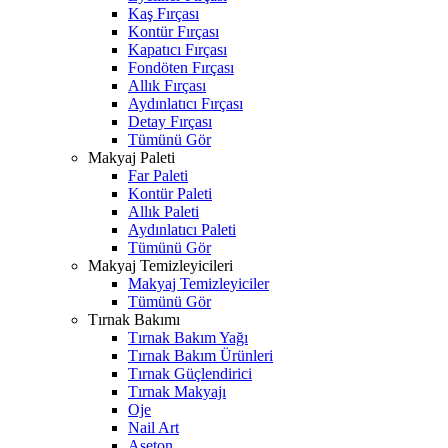
Kaş Fırçası
Kontür Fırçası
Kapatıcı Fırçası
Fondöten Fırçası
Allık Fırçası
Aydınlatıcı Fırçası
Detay Fırçası
Tümünü Gör
Makyaj Paleti
Far Paleti
Kontür Paleti
Allık Paleti
Aydınlatıcı Paleti
Tümünü Gör
Makyaj Temizleyicileri
Makyaj Temizleyiciler
Tümünü Gör
Tırnak Bakımı
Tırnak Bakım Yağı
Tırnak Bakım Ürünleri
Tırnak Güçlendirici
Tırnak Makyajı
Oje
Nail Art
Aseton