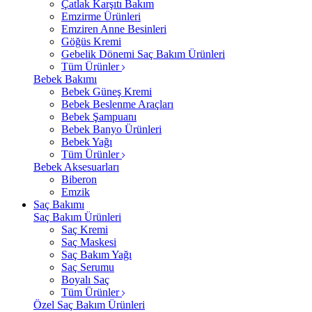
Çatlak Karşıtı Bakım
Emzirme Ürünleri
Emziren Anne Besinleri
Göğüs Kremi
Gebelik Dönemi Saç Bakım Ürünleri
Tüm Ürünler
Bebek Bakımı
Bebek Güneş Kremi
Bebek Beslenme Araçları
Bebek Şampuanı
Bebek Banyo Ürünleri
Bebek Yağı
Tüm Ürünler
Bebek Aksesuarları
Biberon
Emzik
Saç Bakımı
Saç Bakım Ürünleri
Saç Kremi
Saç Maskesi
Saç Bakım Yağı
Saç Serumu
Boyalı Saç
Tüm Ürünler
Özel Saç Bakım Ürünleri