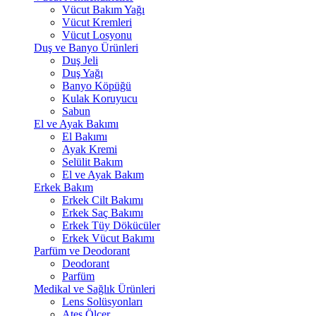
Vücut Bakım Yağı
Vücut Kremleri
Vücut Losyonu
Duş ve Banyo Ürünleri
Duş Jeli
Duş Yağı
Banyo Köpüğü
Kulak Koruyucu
Sabun
El ve Ayak Bakımı
El Bakımı
Ayak Kremi
Selülit Bakım
El ve Ayak Bakım
Erkek Bakım
Erkek Cilt Bakımı
Erkek Saç Bakımı
Erkek Tüy Dökücüler
Erkek Vücut Bakımı
Parfüm ve Deodorant
Deodorant
Parfüm
Medikal ve Sağlık Ürünleri
Lens Solüsyonları
Ateş Ölçer