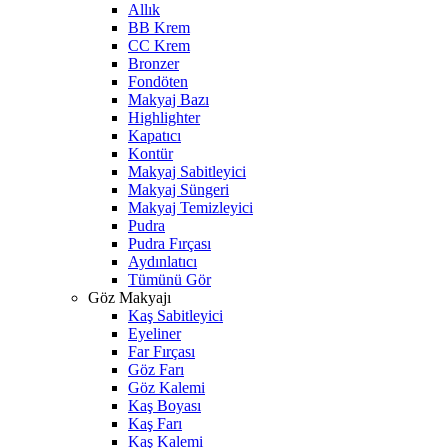
Allık
BB Krem
CC Krem
Bronzer
Fondöten
Makyaj Bazı
Highlighter
Kapatıcı
Kontür
Makyaj Sabitleyici
Makyaj Süngeri
Makyaj Temizleyici
Pudra
Pudra Fırçası
Aydınlatıcı
Tümünü Gör
Göz Makyajı
Kaş Sabitleyici
Eyeliner
Far Fırçası
Göz Farı
Göz Kalemi
Kaş Boyası
Kaş Farı
Kaş Kalemi