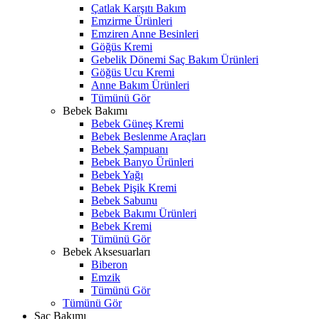
Çatlak Karşıtı Bakım
Emzirme Ürünleri
Emziren Anne Besinleri
Göğüs Kremi
Gebelik Dönemi Saç Bakım Ürünleri
Göğüs Ucu Kremi
Anne Bakım Ürünleri
Tümünü Gör
Bebek Bakımı
Bebek Güneş Kremi
Bebek Beslenme Araçları
Bebek Şampuanı
Bebek Banyo Ürünleri
Bebek Yağı
Bebek Pişik Kremi
Bebek Sabunu
Bebek Bakımı Ürünleri
Bebek Kremi
Tümünü Gör
Bebek Aksesuarları
Biberon
Emzik
Tümünü Gör
Tümünü Gör
Saç Bakımı