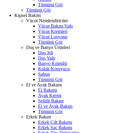
Tümünü Gör
Tümünü Gör
Kişisel Bakım
Vücut Nemlendiriciler
Vücut Bakım Yağı
Vücut Kremleri
Vücut Losyonu
Tümünü Gör
Duş ve Banyo Ürünleri
Duş Jeli
Duş Yağı
Banyo Köpüğü
Kulak Koruyucu
Sabun
Tümünü Gör
El ve Ayak Bakımı
El Bakımı
Ayak Kremi
Selülit Bakım
El ve Ayak Bakım
Tümünü Gör
Erkek Bakım
Erkek Cilt Bakımı
Erkek Saç Bakımı
Erkek Tüy Dökücüler