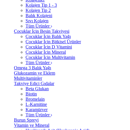
Kolajen Tip 1 - 3
Kolajen Tip 2
Balık Kolajeni
Sıvı Kolajen
Tüm Ürünler
Çocuklar İçin Besin Takviyesi
Çocuklar İçin Balık Yağı
Çocuklar İçin Bitkisel Ürünler
Çocuklar İçin D Vitamini
Çocuklar İçin Mineral
Çocuklar İçin Multivitamin
Tüm Ürünler
Omega 3 Balık Yağı
Glukozamin ve Eklem
Multivitaminler
Takviye Edici Gıdalar
Beta Glukan
Biotin
Bromelain
L-Karnitine
Karamürver
Tüm Ürünler
Burun Spreyi
Vitamin ve Mineral