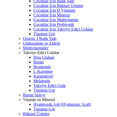
Çocuklar İçin Balık Yağı
Çocuklar İçin Bitkisel Ürünler
Çocuklar İçin D Vitamini
Çocuklar İçin Mineral
Çocuklar İçin Multivitamin
Çocuklar İçin Probiyotik
Çocuklar İçin Takviye Edici Gıdalar
Tümünü Gör
Omega 3 Balık Yağı
Glukozamin ve Eklem
Multivitaminler
Takviye Edici Gıdalar
Beta Glukan
Biotin
Bromelain
L-Karnitine
Karamürver
Melatonin
Takviye Edici Gıda
Tümünü Gör
Burun Spreyi
Vitamin ve Mineral
Hyalüronik Asit (Hyaluronic Acid)
Tümünü Gör
Bitkisel Ürünler