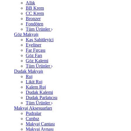
Allık
BB Krem
CC Krem
Bronzer
Fondöten
Tüm Ürünler
Göz Makyajı
Kaş Sabitleyici
Eyeliner
Far Fırçası
Göz Farı
Göz Kalemi
Tüm Ürünler
Dudak Makyajı
Ruj
Likit Ruj
Kalem Ruj
Dudak Kalemi
Dudak Parlatıcısı
Tüm Ürünler
Makyaj Aksesuarları
Pudralar
Cımbız
Makyaj Çantası
Makyaj Aynası