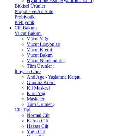
Hyalüronik Asit (Hyaluronic Acid)
Bitkisel Ürünler
Propolis ve Arı Sütü
Probiyotik
Prebiyotik
Cilt Bakımı
Vücut Bakımı
Vücut Yağı
Vücut Losyonları
Vücut Kremi
Vücut Bakım
Vücut Nemlendirici
Tüm Ürünler
İhtiyaca Göre
Anti Age - Yaşlanma Karşıtı
Gündüz Kremi
Kil Maskesi
Kuru Yağ
Maskeler
Tüm Ürünler
Cilt Tipi
Normal Cilt
Karma Cilt
Hassas Cilt
Yağlı Cilt