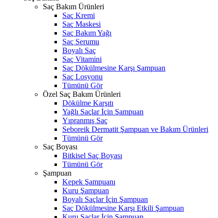
Saç Bakım Ürünleri
Saç Kremi
Saç Maskesi
Saç Bakım Yağı
Saç Serumu
Boyalı Saç
Saç Vitamini
Saç Dökülmesine Karşı Şampuan
Saç Losyonu
Tümünü Gör
Özel Saç Bakım Ürünleri
Dökülme Karşıtı
Yağlı Saçlar İçin Şampuan
Yıpranmış Saç
Seboreik Dermatit Şampuan ve Bakım Ürünleri
Tümünü Gör
Saç Boyası
Bitkisel Saç Boyası
Tümünü Gör
Şampuan
Kepek Şampuanı
Kuru Şampuan
Boyalı Saçlar İçin Şampuan
Saç Dökülmesine Karşı Etkili Şampuan
Kuru Saçlar İçin Şampuan