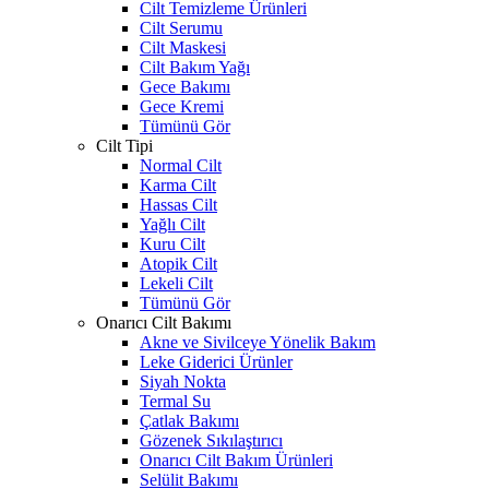
Cilt Temizleme Ürünleri
Cilt Serumu
Cilt Maskesi
Cilt Bakım Yağı
Gece Bakımı
Gece Kremi
Tümünü Gör
Cilt Tipi
Normal Cilt
Karma Cilt
Hassas Cilt
Yağlı Cilt
Kuru Cilt
Atopik Cilt
Lekeli Cilt
Tümünü Gör
Onarıcı Cilt Bakımı
Akne ve Sivilceye Yönelik Bakım
Leke Giderici Ürünler
Siyah Nokta
Termal Su
Çatlak Bakımı
Gözenek Sıkılaştırıcı
Onarıcı Cilt Bakım Ürünleri
Selülit Bakımı