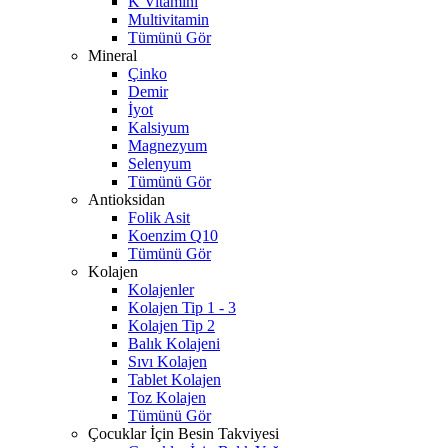
K Vitamini
Multivitamin
Tümünü Gör
Mineral
Çinko
Demir
İyot
Kalsiyum
Magnezyum
Selenyum
Tümünü Gör
Antioksidan
Folik Asit
Koenzim Q10
Tümünü Gör
Kolajen
Kolajenler
Kolajen Tip 1 - 3
Kolajen Tip 2
Balık Kolajeni
Sıvı Kolajen
Tablet Kolajen
Toz Kolajen
Tümünü Gör
Çocuklar İçin Besin Takviyesi