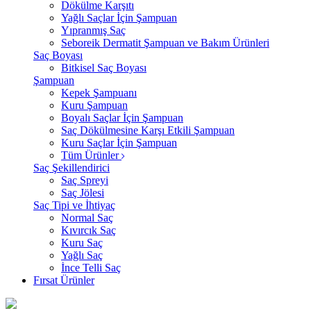
Dökülme Karşıtı
Yağlı Saçlar İçin Şampuan
Yıpranmış Saç
Seboreik Dermatit Şampuan ve Bakım Ürünleri
Saç Boyası
Bitkisel Saç Boyası
Şampuan
Kepek Şampuanı
Kuru Şampuan
Boyalı Saçlar İçin Şampuan
Saç Dökülmesine Karşı Etkili Şampuan
Kuru Saçlar İçin Şampuan
Tüm Ürünler
Saç Şekillendirici
Saç Spreyi
Saç Jölesi
Saç Tipi ve İhtiyaç
Normal Saç
Kıvırcık Saç
Kuru Saç
Yağlı Saç
İnce Telli Saç
Fırsat Ürünler