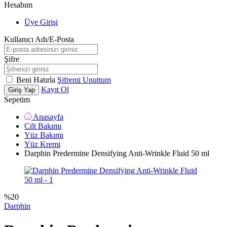
Hesabım
Üye Girişi
Kullanıcı Adı/E-Posta
Şifre
Beni Hatırla
Şifremi Unuttum
Kayıt Ol
Giriş Yap
Sepetim
Anasayfa
Cilt Bakımı
Yüz Bakımı
Yüz Kremi
Darphin Predermine Densifying Anti-Wrinkle Fluid 50 ml
%
20
Darphin