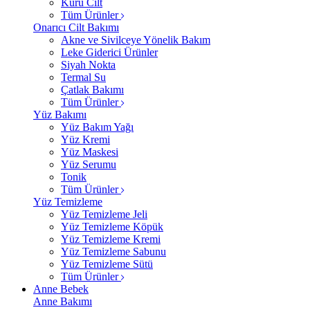
Kuru Cilt
Tüm Ürünler
Onarıcı Cilt Bakımı
Akne ve Sivilceye Yönelik Bakım
Leke Giderici Ürünler
Siyah Nokta
Termal Su
Çatlak Bakımı
Tüm Ürünler
Yüz Bakımı
Yüz Bakım Yağı
Yüz Kremi
Yüz Maskesi
Yüz Serumu
Tonik
Tüm Ürünler
Yüz Temizleme
Yüz Temizleme Jeli
Yüz Temizleme Köpük
Yüz Temizleme Kremi
Yüz Temizleme Sabunu
Yüz Temizleme Sütü
Tüm Ürünler
Anne Bebek
Anne Bakımı