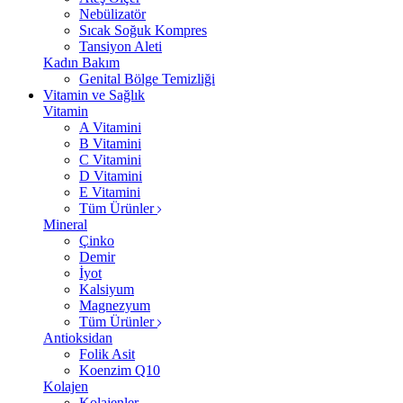
Nebülizatör
Sıcak Soğuk Kompres
Tansiyon Aleti
Kadın Bakım
Genital Bölge Temizliği
Vitamin ve Sağlık
Vitamin
A Vitamini
B Vitamini
C Vitamini
D Vitamini
E Vitamini
Tüm Ürünler
Mineral
Çinko
Demir
İyot
Kalsiyum
Magnezyum
Tüm Ürünler
Antioksidan
Folik Asit
Koenzim Q10
Kolajen
Kolajenler