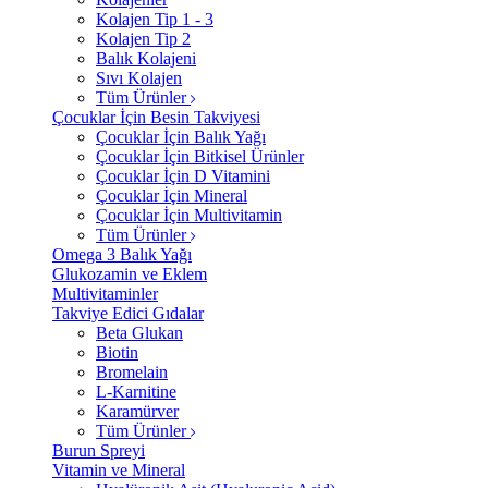
Kolajen Tip 1 - 3
Kolajen Tip 2
Balık Kolajeni
Sıvı Kolajen
Tüm Ürünler
Çocuklar İçin Besin Takviyesi
Çocuklar İçin Balık Yağı
Çocuklar İçin Bitkisel Ürünler
Çocuklar İçin D Vitamini
Çocuklar İçin Mineral
Çocuklar İçin Multivitamin
Tüm Ürünler
Omega 3 Balık Yağı
Glukozamin ve Eklem
Multivitaminler
Takviye Edici Gıdalar
Beta Glukan
Biotin
Bromelain
L-Karnitine
Karamürver
Tüm Ürünler
Burun Spreyi
Vitamin ve Mineral