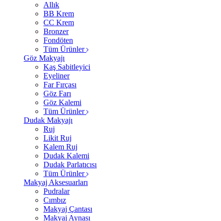
Allık
BB Krem
CC Krem
Bronzer
Fondöten
Tüm Ürünler
Göz Makyajı
Kaş Sabitleyici
Eyeliner
Far Fırçası
Göz Farı
Göz Kalemi
Tüm Ürünler
Dudak Makyajı
Ruj
Likit Ruj
Kalem Ruj
Dudak Kalemi
Dudak Parlatıcısı
Tüm Ürünler
Makyaj Aksesuarları
Pudralar
Cımbız
Makyaj Çantası
Makyaj Aynası