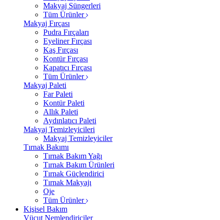
Makyaj Süngerleri
Tüm Ürünler
Makyaj Fırçası
Pudra Fırçaları
Eyeliner Fırçası
Kaş Fırçası
Kontür Fırçası
Kapatıcı Fırçası
Tüm Ürünler
Makyaj Paleti
Far Paleti
Kontür Paleti
Allık Paleti
Aydınlatıcı Paleti
Makyaj Temizleyicileri
Makyaj Temizleyiciler
Tırnak Bakımı
Tırnak Bakım Yağı
Tırnak Bakım Ürünleri
Tırnak Güçlendirici
Tırnak Makyajı
Oje
Tüm Ürünler
Kişisel Bakım
Vücut Nemlendiriciler