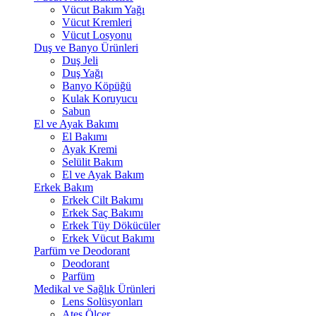
Vücut Bakım Yağı
Vücut Kremleri
Vücut Losyonu
Duş ve Banyo Ürünleri
Duş Jeli
Duş Yağı
Banyo Köpüğü
Kulak Koruyucu
Sabun
El ve Ayak Bakımı
El Bakımı
Ayak Kremi
Selülit Bakım
El ve Ayak Bakım
Erkek Bakım
Erkek Cilt Bakımı
Erkek Saç Bakımı
Erkek Tüy Dökücüler
Erkek Vücut Bakımı
Parfüm ve Deodorant
Deodorant
Parfüm
Medikal ve Sağlık Ürünleri
Lens Solüsyonları
Ateş Ölçer