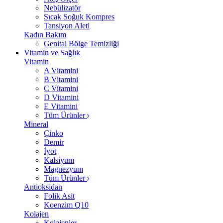
Nebülizatör
Sıcak Soğuk Kompres
Tansiyon Aleti
Kadın Bakım
Genital Bölge Temizliği
Vitamin ve Sağlık
Vitamin
A Vitamini
B Vitamini
C Vitamini
D Vitamini
E Vitamini
Tüm Ürünler
Mineral
Çinko
Demir
İyot
Kalsiyum
Magnezyum
Tüm Ürünler
Antioksidan
Folik Asit
Koenzim Q10
Kolajen
Kolajenler