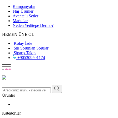
Kampanyalar
Flaş Ürünler
Avantajlı Setler
Markalar
Neden
Yeditepe
Dermo?
HEMEN ÜYE OL
Kolay İade
Sık Sorunlan Sorular
Sipariş Takip
+905309501174
Ürünler
Kategoriler