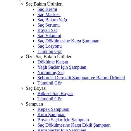
Saç Bakım Ürünleri
Saç Kremi
Saç Maskesi
Saç Bakım Yağı
Saç Serumu
Boyalı Saç
Saç Vitamini
Saç Dökülmesine Karşı Şampuan
Saç Losyonu
Tümünü Gör
Özel Saç Bakım Ürünleri
Dökülme Karşıtı
Yağlı Saçlar İçin Şampuan
Yıpranmış Saç
Seboreik Dermatit Şampuan ve Bakım Ürünleri
Tümünü Gör
Saç Boyası
Bitkisel Saç Boyası
Tümünü Gör
Şampuan
Kepek Şampuanı
Kuru Şampuan
Boyalı Saçlar İçin Şampuan
Saç Dökülmesine Karşı Etkili Şampuan
Kuru Saçlar İçin Şampuan