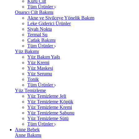
Kuru Cilt
Tüm Ürünler
Onarıcı Cilt Bakımı
Akne ve Sivilceye Yönelik Bakım
Leke Giderici Ürünler
Siyah Nokta
Termal Su
Çatlak Bakımı
Tüm Ürünler
Yüz Bakımı
Yüz Bakım Yağı
Yüz Kremi
Yüz Maskesi
Yüz Serumu
Tonik
Tüm Ürünler
Yüz Temizleme
Yüz Temizleme Jeli
Yüz Temizleme Köpük
Yüz Temizleme Kremi
Yüz Temizleme Sabunu
Yüz Temizleme Sütü
Tüm Ürünler
Anne Bebek
Anne Bakımı