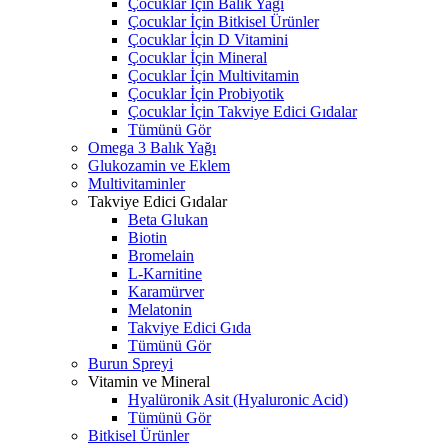
Çocuklar İçin Balık Yağı
Çocuklar İçin Bitkisel Ürünler
Çocuklar İçin D Vitamini
Çocuklar İçin Mineral
Çocuklar İçin Multivitamin
Çocuklar İçin Probiyotik
Çocuklar İçin Takviye Edici Gıdalar
Tümünü Gör
Omega 3 Balık Yağı
Glukozamin ve Eklem
Multivitaminler
Takviye Edici Gıdalar
Beta Glukan
Biotin
Bromelain
L-Karnitine
Karamürver
Melatonin
Takviye Edici Gıda
Tümünü Gör
Burun Spreyi
Vitamin ve Mineral
Hyalüronik Asit (Hyaluronic Acid)
Tümünü Gör
Bitkisel Ürünler