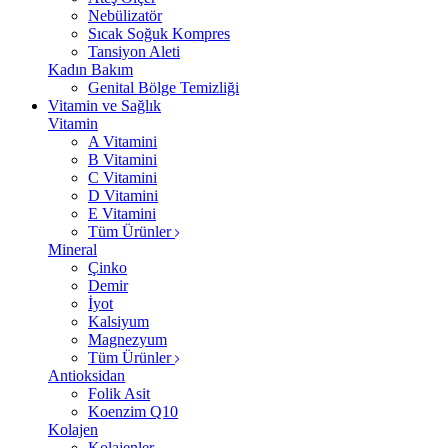
Nebülizatör
Sıcak Soğuk Kompres
Tansiyon Aleti
Kadın Bakım
Genital Bölge Temizliği
Vitamin ve Sağlık
Vitamin
A Vitamini
B Vitamini
C Vitamini
D Vitamini
E Vitamini
Tüm Ürünler
Mineral
Çinko
Demir
İyot
Kalsiyum
Magnezyum
Tüm Ürünler
Antioksidan
Folik Asit
Koenzim Q10
Kolajen
Kolajenler