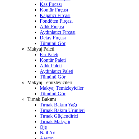
Kaş Fırçası
Kontür Fırçası
Kapatıcı Fırçası
Fondöten Fırçası
Allık Fırçası
Aydınlatıcı Fırçası
Detay Fırçası
Tümünü Gör
Makyaj Paleti
Far Paleti
Kontür Paleti
Allık Paleti
Aydınlatıcı Paleti
Tümünü Gör
Makyaj Temizleyicileri
Makyaj Temizleyiciler
Tümünü Gör
Tırnak Bakımı
Tırnak Bakım Yağı
Tırnak Bakım Ürünleri
Tırnak Güçlendirici
Tırnak Makyajı
Oje
Nail Art
Aseton