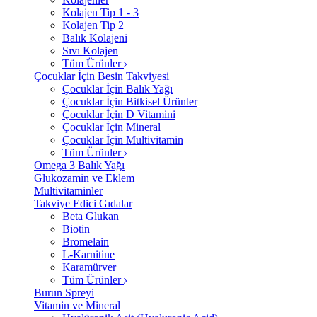
Kolajen Tip 1 - 3
Kolajen Tip 2
Balık Kolajeni
Sıvı Kolajen
Tüm Ürünler
Çocuklar İçin Besin Takviyesi
Çocuklar İçin Balık Yağı
Çocuklar İçin Bitkisel Ürünler
Çocuklar İçin D Vitamini
Çocuklar İçin Mineral
Çocuklar İçin Multivitamin
Tüm Ürünler
Omega 3 Balık Yağı
Glukozamin ve Eklem
Multivitaminler
Takviye Edici Gıdalar
Beta Glukan
Biotin
Bromelain
L-Karnitine
Karamürver
Tüm Ürünler
Burun Spreyi
Vitamin ve Mineral