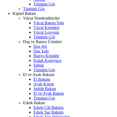
Tümünü Gör
Tümünü Gör
Kişisel Bakım
Vücut Nemlendiriciler
Vücut Bakım Yağı
Vücut Kremleri
Vücut Losyonu
Tümünü Gör
Duş ve Banyo Ürünleri
Duş Jeli
Duş Yağı
Banyo Köpüğü
Kulak Koruyucu
Sabun
Tümünü Gör
El ve Ayak Bakımı
El Bakımı
Ayak Kremi
Selülit Bakım
El ve Ayak Bakım
Tümünü Gör
Erkek Bakım
Erkek Cilt Bakımı
Erkek Saç Bakımı
Erkek Tüy Dökücüler