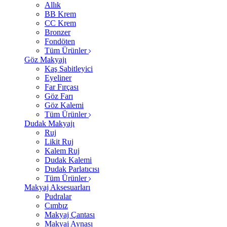
Allık
BB Krem
CC Krem
Bronzer
Fondöten
Tüm Ürünler
Göz Makyajı
Kaş Sabitleyici
Eyeliner
Far Fırçası
Göz Farı
Göz Kalemi
Tüm Ürünler
Dudak Makyajı
Ruj
Likit Ruj
Kalem Ruj
Dudak Kalemi
Dudak Parlatıcısı
Tüm Ürünler
Makyaj Aksesuarları
Pudralar
Cımbız
Makyaj Çantası
Makyaj Aynası