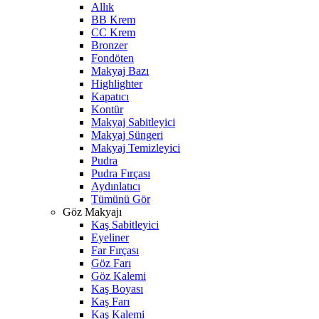
Allık
BB Krem
CC Krem
Bronzer
Fondöten
Makyaj Bazı
Highlighter
Kapatıcı
Kontür
Makyaj Sabitleyici
Makyaj Süngeri
Makyaj Temizleyici
Pudra
Pudra Fırçası
Aydınlatıcı
Tümünü Gör
Göz Makyajı
Kaş Sabitleyici
Eyeliner
Far Fırçası
Göz Farı
Göz Kalemi
Kaş Boyası
Kaş Farı
Kaş Kalemi