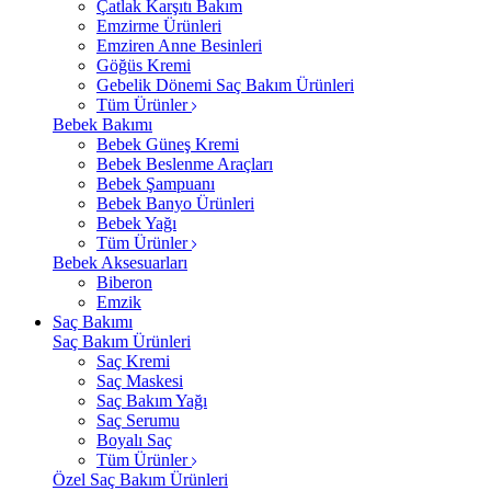
Çatlak Karşıtı Bakım
Emzirme Ürünleri
Emziren Anne Besinleri
Göğüs Kremi
Gebelik Dönemi Saç Bakım Ürünleri
Tüm Ürünler
Bebek Bakımı
Bebek Güneş Kremi
Bebek Beslenme Araçları
Bebek Şampuanı
Bebek Banyo Ürünleri
Bebek Yağı
Tüm Ürünler
Bebek Aksesuarları
Biberon
Emzik
Saç Bakımı
Saç Bakım Ürünleri
Saç Kremi
Saç Maskesi
Saç Bakım Yağı
Saç Serumu
Boyalı Saç
Tüm Ürünler
Özel Saç Bakım Ürünleri