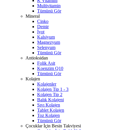
K Vitamini
Multivitamin
Tümünü Gör
Mineral
Çinko
Demir
İyot
Kalsiyum
Magnezyum
Selenyum
Tümünü Gör
Antioksidan
Folik Asit
Koenzim Q10
Tümünü Gör
Kolajen
Kolajenler
Kolajen Tip 1 - 3
Kolajen Tip 2
Balık Kolajeni
Sıvı Kolajen
Tablet Kolajen
Toz Kolajen
Tümünü Gör
Çocuklar İçin Besin Takviyesi