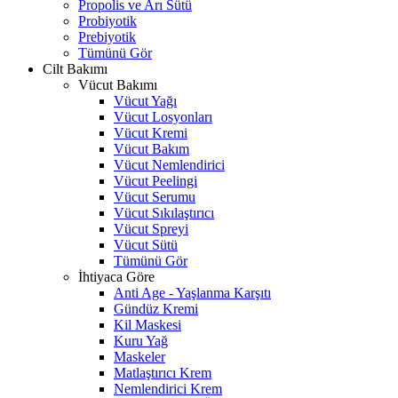
Propolis ve Arı Sütü
Probiyotik
Prebiyotik
Tümünü Gör
Cilt Bakımı
Vücut Bakımı
Vücut Yağı
Vücut Losyonları
Vücut Kremi
Vücut Bakım
Vücut Nemlendirici
Vücut Peelingi
Vücut Serumu
Vücut Sıkılaştırıcı
Vücut Spreyi
Vücut Sütü
Tümünü Gör
İhtiyaca Göre
Anti Age - Yaşlanma Karşıtı
Gündüz Kremi
Kil Maskesi
Kuru Yağ
Maskeler
Matlaştırıcı Krem
Nemlendirici Krem