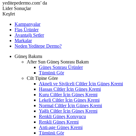
yeditepedermo.com’ da
Lider Sonuçlar
Keşfet
Kampanyalar
Flaş Ürünler
Avantajlı Setler
Markalar
Neden
Yeditepe
Dermo?
Güneş Bakımı
After Sun Güneş Sonrası Bakım
Güneş Sonrası Ürünler
Tümünü Gör
Cilt Tipine Göre
Akneli ve Sivilceli Ciltler İçin Güneş Kremi
Hassas Ciltler İçin Güneş Kremi
Kuru Ciltler İçin Güneş Kremi
Lekeli Ciltler İçin Güneş Kremi
Normal Ciltler İçin Güneş Kremi
Yağlı Ciltler İçin Güneş Kremi
Renkli Güneş Koruyucu
Renkli Güneş Kremi
Anti-age Güneş Kremi
Tümünü Gör