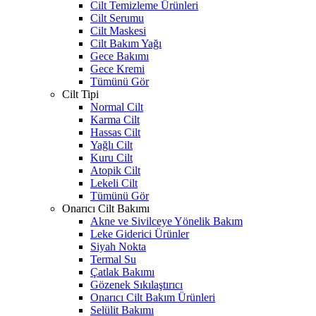
Cilt Temizleme Ürünleri
Cilt Serumu
Cilt Maskesi
Cilt Bakım Yağı
Gece Bakımı
Gece Kremi
Tümünü Gör
Cilt Tipi
Normal Cilt
Karma Cilt
Hassas Cilt
Yağlı Cilt
Kuru Cilt
Atopik Cilt
Lekeli Cilt
Tümünü Gör
Onarıcı Cilt Bakımı
Akne ve Sivilceye Yönelik Bakım
Leke Giderici Ürünler
Siyah Nokta
Termal Su
Çatlak Bakımı
Gözenek Sıkılaştırıcı
Onarıcı Cilt Bakım Ürünleri
Selülit Bakımı