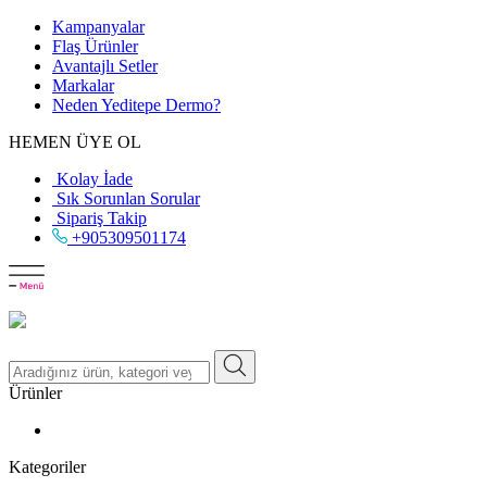
Kampanyalar
Flaş Ürünler
Avantajlı Setler
Markalar
Neden
Yeditepe
Dermo?
HEMEN ÜYE OL
Kolay İade
Sık Sorunlan Sorular
Sipariş Takip
+905309501174
Ürünler
Kategoriler