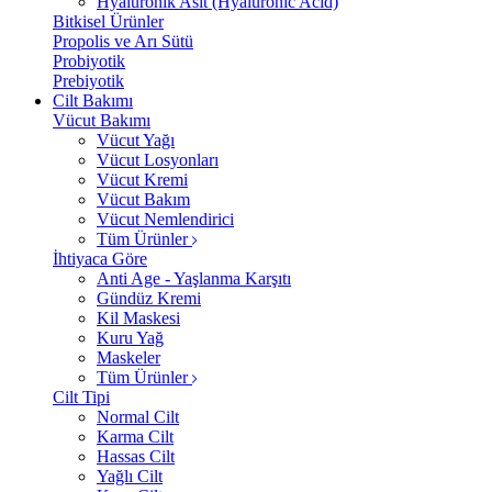
Hyalüronik Asit (Hyaluronic Acid)
Bitkisel Ürünler
Propolis ve Arı Sütü
Probiyotik
Prebiyotik
Cilt Bakımı
Vücut Bakımı
Vücut Yağı
Vücut Losyonları
Vücut Kremi
Vücut Bakım
Vücut Nemlendirici
Tüm Ürünler
İhtiyaca Göre
Anti Age - Yaşlanma Karşıtı
Gündüz Kremi
Kil Maskesi
Kuru Yağ
Maskeler
Tüm Ürünler
Cilt Tipi
Normal Cilt
Karma Cilt
Hassas Cilt
Yağlı Cilt