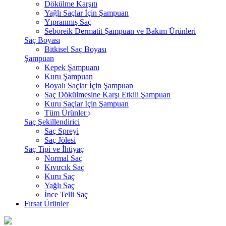
Dökülme Karşıtı
Yağlı Saçlar İçin Şampuan
Yıpranmış Saç
Seboreik Dermatit Şampuan ve Bakım Ürünleri
Saç Boyası
Bitkisel Saç Boyası
Şampuan
Kepek Şampuanı
Kuru Şampuan
Boyalı Saçlar İçin Şampuan
Saç Dökülmesine Karşı Etkili Şampuan
Kuru Saçlar İçin Şampuan
Tüm Ürünler
Saç Şekillendirici
Saç Spreyi
Saç Jölesi
Saç Tipi ve İhtiyaç
Normal Saç
Kıvırcık Saç
Kuru Saç
Yağlı Saç
İnce Telli Saç
Fırsat Ürünler