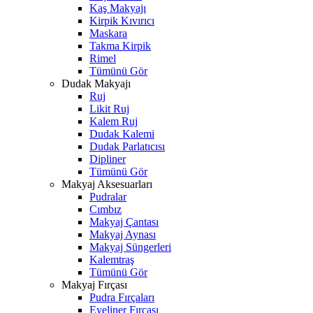
Kaş Makyajı
Kirpik Kıvırıcı
Maskara
Takma Kirpik
Rimel
Tümünü Gör
Dudak Makyajı
Ruj
Likit Ruj
Kalem Ruj
Dudak Kalemi
Dudak Parlatıcısı
Dipliner
Tümünü Gör
Makyaj Aksesuarları
Pudralar
Cımbız
Makyaj Çantası
Makyaj Aynası
Makyaj Süngerleri
Kalemtraş
Tümünü Gör
Makyaj Fırçası
Pudra Fırçaları
Eyeliner Fırçası