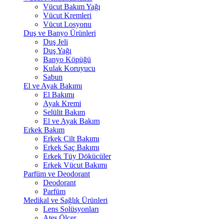
Vücut Bakım Yağı
Vücut Kremleri
Vücut Losyonu
Duş ve Banyo Ürünleri
Duş Jeli
Duş Yağı
Banyo Köpüğü
Kulak Koruyucu
Sabun
El ve Ayak Bakımı
El Bakımı
Ayak Kremi
Selülit Bakım
El ve Ayak Bakım
Erkek Bakım
Erkek Cilt Bakımı
Erkek Saç Bakımı
Erkek Tüy Dökücüler
Erkek Vücut Bakımı
Parfüm ve Deodorant
Deodorant
Parfüm
Medikal ve Sağlık Ürünleri
Lens Solüsyonları
Ateş Ölçer