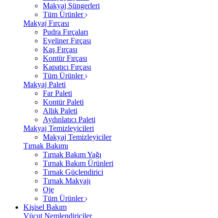
Makyaj Süngerleri
Tüm Ürünler
Makyaj Fırçası
Pudra Fırçaları
Eyeliner Fırçası
Kaş Fırçası
Kontür Fırçası
Kapatıcı Fırçası
Tüm Ürünler
Makyaj Paleti
Far Paleti
Kontür Paleti
Allık Paleti
Aydınlatıcı Paleti
Makyaj Temizleyicileri
Makyaj Temizleyiciler
Tırnak Bakımı
Tırnak Bakım Yağı
Tırnak Bakım Ürünleri
Tırnak Güçlendirici
Tırnak Makyajı
Oje
Tüm Ürünler
Kişisel Bakım
Vücut Nemlendiriciler