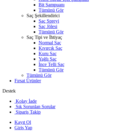
Bit Şampuanı
Tümünü Gör
Saç Şekillendirici
Saç Spreyi
Saç Jölesi
Tümünü Gör
Saç Tipi ve İhtiyaç
Normal Saç
Kıvırcık Saç
Kuru Saç
Yağlı Saç
İnce Telli Saç
Tümünü Gör
Tümünü Gör
Fırsat Ürünler
Destek
Kolay İade
Sık Sorunlan Sorular
Sipariş Takip
Kayıt Ol
Giriş Yap