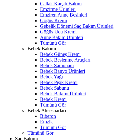
Çatlak Karşıtı Bakım
Emzirme Ürünleri
Emziren Anne Besinleri
Göğüs Kremi
Gebelik Dönemi Saç Bakım Ürünleri
Göğüs Ucu Kremi
Anne Bakım Ürünleri
Tümünü Gör
Bebek Bakımı
Bebek Güneş Kremi
Bebek Beslenme Araçları
Bebek Şampuanı
Bebek Banyo Ürünleri
Bebek Yağı
Bebek Pişik Kremi
Bebek Sabunu
Bebek Bakımı Ürünleri
Bebek Kremi
Tümünü Gör
Bebek Aksesuarları
Biberon
Emzik
Tümünü Gör
Tümünü Gör
Saç Bakımı