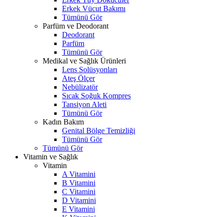
Erkek Vücut Bakımı
Tümünü Gör
Parfüm ve Deodorant
Deodorant
Parfüm
Tümünü Gör
Medikal ve Sağlık Ürünleri
Lens Solüsyonları
Ateş Ölçer
Nebülizatör
Sıcak Soğuk Kompres
Tansiyon Aleti
Tümünü Gör
Kadın Bakım
Genital Bölge Temizliği
Tümünü Gör
Tümünü Gör
Vitamin ve Sağlık
Vitamin
A Vitamini
B Vitamini
C Vitamini
D Vitamini
E Vitamini