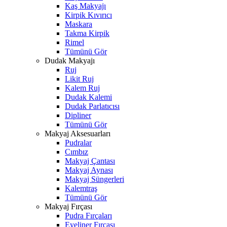
Kaş Makyajı
Kirpik Kıvırıcı
Maskara
Takma Kirpik
Rimel
Tümünü Gör
Dudak Makyajı
Ruj
Likit Ruj
Kalem Ruj
Dudak Kalemi
Dudak Parlatıcısı
Dipliner
Tümünü Gör
Makyaj Aksesuarları
Pudralar
Cımbız
Makyaj Çantası
Makyaj Aynası
Makyaj Süngerleri
Kalemtraş
Tümünü Gör
Makyaj Fırçası
Pudra Fırçaları
Eyeliner Fırçası