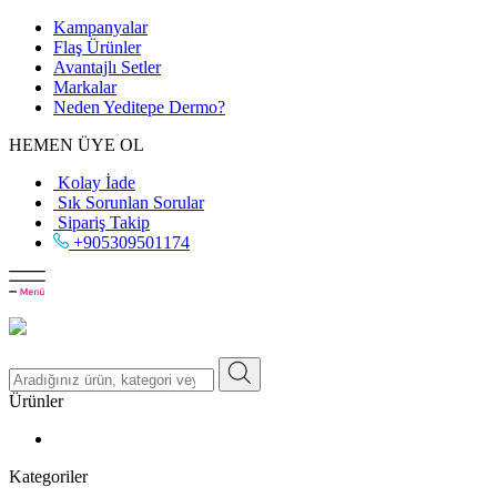
Kampanyalar
Flaş Ürünler
Avantajlı Setler
Markalar
Neden
Yeditepe
Dermo?
HEMEN ÜYE OL
Kolay İade
Sık Sorunlan Sorular
Sipariş Takip
+905309501174
Ürünler
Kategoriler