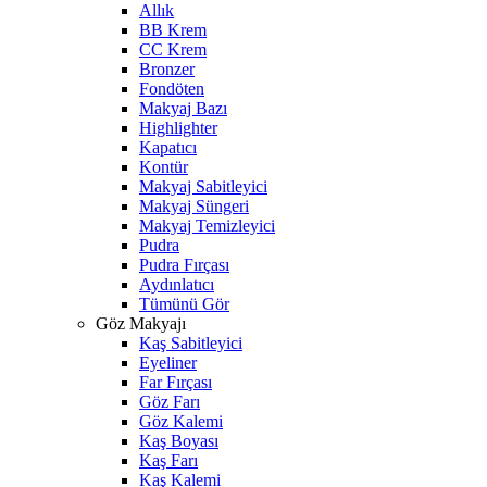
Allık
BB Krem
CC Krem
Bronzer
Fondöten
Makyaj Bazı
Highlighter
Kapatıcı
Kontür
Makyaj Sabitleyici
Makyaj Süngeri
Makyaj Temizleyici
Pudra
Pudra Fırçası
Aydınlatıcı
Tümünü Gör
Göz Makyajı
Kaş Sabitleyici
Eyeliner
Far Fırçası
Göz Farı
Göz Kalemi
Kaş Boyası
Kaş Farı
Kaş Kalemi