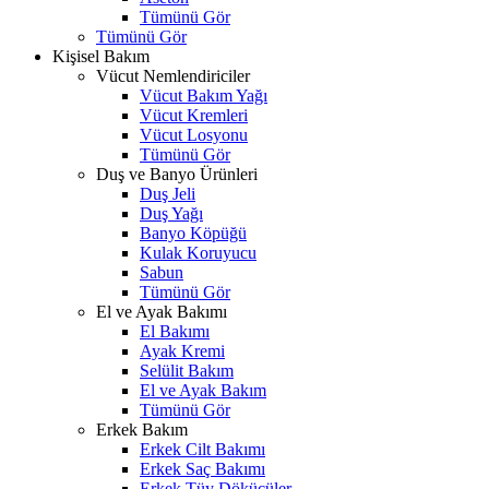
Tümünü Gör
Tümünü Gör
Kişisel Bakım
Vücut Nemlendiriciler
Vücut Bakım Yağı
Vücut Kremleri
Vücut Losyonu
Tümünü Gör
Duş ve Banyo Ürünleri
Duş Jeli
Duş Yağı
Banyo Köpüğü
Kulak Koruyucu
Sabun
Tümünü Gör
El ve Ayak Bakımı
El Bakımı
Ayak Kremi
Selülit Bakım
El ve Ayak Bakım
Tümünü Gör
Erkek Bakım
Erkek Cilt Bakımı
Erkek Saç Bakımı
Erkek Tüy Dökücüler