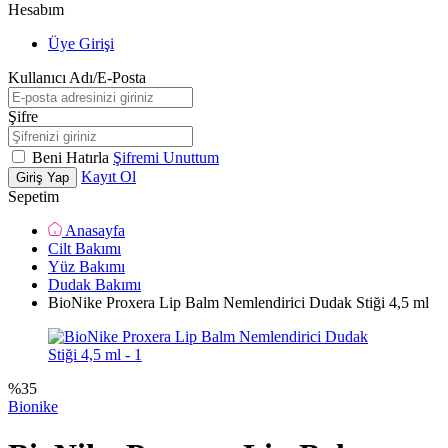
Hesabım
Üye Girişi
Kullanıcı Adı/E-Posta
Şifre
Beni Hatırla
Şifremi Unuttum
Kayıt Ol
Giriş Yap
Sepetim
Anasayfa
Cilt Bakımı
Yüz Bakımı
Dudak Bakımı
BioNike Proxera Lip Balm Nemlendirici Dudak Stiği 4,5 ml
%
35
Bionike