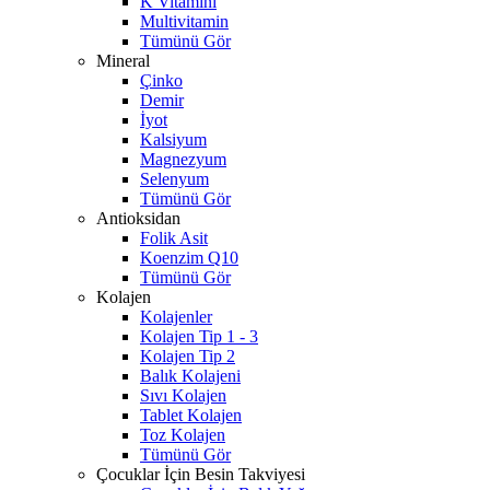
K Vitamini
Multivitamin
Tümünü Gör
Mineral
Çinko
Demir
İyot
Kalsiyum
Magnezyum
Selenyum
Tümünü Gör
Antioksidan
Folik Asit
Koenzim Q10
Tümünü Gör
Kolajen
Kolajenler
Kolajen Tip 1 - 3
Kolajen Tip 2
Balık Kolajeni
Sıvı Kolajen
Tablet Kolajen
Toz Kolajen
Tümünü Gör
Çocuklar İçin Besin Takviyesi