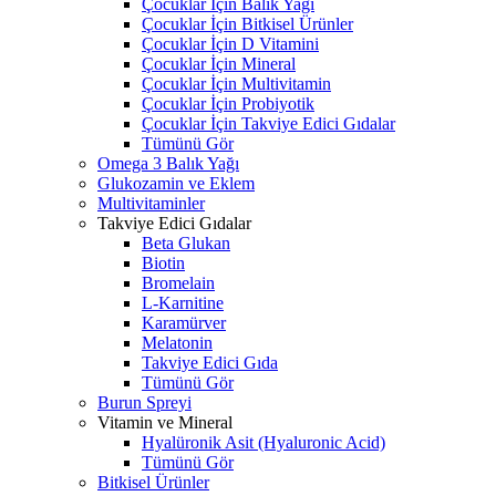
Çocuklar İçin Balık Yağı
Çocuklar İçin Bitkisel Ürünler
Çocuklar İçin D Vitamini
Çocuklar İçin Mineral
Çocuklar İçin Multivitamin
Çocuklar İçin Probiyotik
Çocuklar İçin Takviye Edici Gıdalar
Tümünü Gör
Omega 3 Balık Yağı
Glukozamin ve Eklem
Multivitaminler
Takviye Edici Gıdalar
Beta Glukan
Biotin
Bromelain
L-Karnitine
Karamürver
Melatonin
Takviye Edici Gıda
Tümünü Gör
Burun Spreyi
Vitamin ve Mineral
Hyalüronik Asit (Hyaluronic Acid)
Tümünü Gör
Bitkisel Ürünler