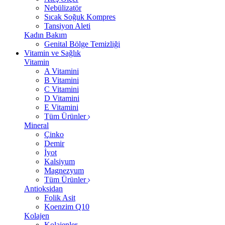
Nebülizatör
Sıcak Soğuk Kompres
Tansiyon Aleti
Kadın Bakım
Genital Bölge Temizliği
Vitamin ve Sağlık
Vitamin
A Vitamini
B Vitamini
C Vitamini
D Vitamini
E Vitamini
Tüm Ürünler
Mineral
Çinko
Demir
İyot
Kalsiyum
Magnezyum
Tüm Ürünler
Antioksidan
Folik Asit
Koenzim Q10
Kolajen
Kolajenler