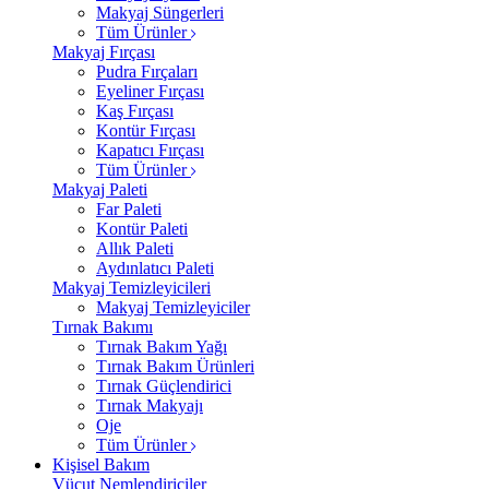
Makyaj Süngerleri
Tüm Ürünler
Makyaj Fırçası
Pudra Fırçaları
Eyeliner Fırçası
Kaş Fırçası
Kontür Fırçası
Kapatıcı Fırçası
Tüm Ürünler
Makyaj Paleti
Far Paleti
Kontür Paleti
Allık Paleti
Aydınlatıcı Paleti
Makyaj Temizleyicileri
Makyaj Temizleyiciler
Tırnak Bakımı
Tırnak Bakım Yağı
Tırnak Bakım Ürünleri
Tırnak Güçlendirici
Tırnak Makyajı
Oje
Tüm Ürünler
Kişisel Bakım
Vücut Nemlendiriciler