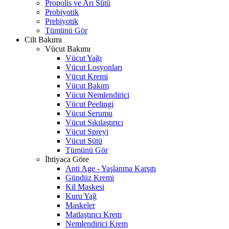
Propolis ve Arı Sütü
Probiyotik
Prebiyotik
Tümünü Gör
Cilt Bakımı
Vücut Bakımı
Vücut Yağı
Vücut Losyonları
Vücut Kremi
Vücut Bakım
Vücut Nemlendirici
Vücut Peelingi
Vücut Serumu
Vücut Sıkılaştırıcı
Vücut Spreyi
Vücut Sütü
Tümünü Gör
İhtiyaca Göre
Anti Age - Yaşlanma Karşıtı
Gündüz Kremi
Kil Maskesi
Kuru Yağ
Maskeler
Matlaştırıcı Krem
Nemlendirici Krem