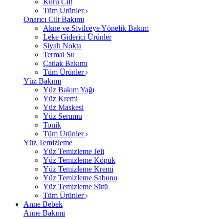
Kuru Cilt
Tüm Ürünler
Onarıcı Cilt Bakımı
Akne ve Sivilceye Yönelik Bakım
Leke Giderici Ürünler
Siyah Nokta
Termal Su
Çatlak Bakımı
Tüm Ürünler
Yüz Bakımı
Yüz Bakım Yağı
Yüz Kremi
Yüz Maskesi
Yüz Serumu
Tonik
Tüm Ürünler
Yüz Temizleme
Yüz Temizleme Jeli
Yüz Temizleme Köpük
Yüz Temizleme Kremi
Yüz Temizleme Sabunu
Yüz Temizleme Sütü
Tüm Ürünler
Anne Bebek
Anne Bakımı