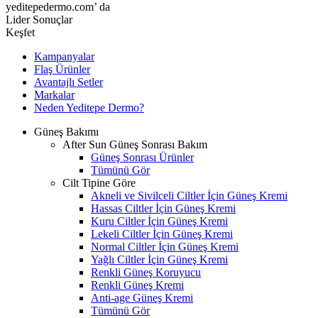
yeditepedermo.com’ da
Lider Sonuçlar
Keşfet
Kampanyalar
Flaş Ürünler
Avantajlı Setler
Markalar
Neden
Yeditepe
Dermo?
Güneş Bakımı
After Sun Güneş Sonrası Bakım
Güneş Sonrası Ürünler
Tümünü Gör
Cilt Tipine Göre
Akneli ve Sivilceli Ciltler İçin Güneş Kremi
Hassas Ciltler İçin Güneş Kremi
Kuru Ciltler İçin Güneş Kremi
Lekeli Ciltler İçin Güneş Kremi
Normal Ciltler İçin Güneş Kremi
Yağlı Ciltler İçin Güneş Kremi
Renkli Güneş Koruyucu
Renkli Güneş Kremi
Anti-age Güneş Kremi
Tümünü Gör