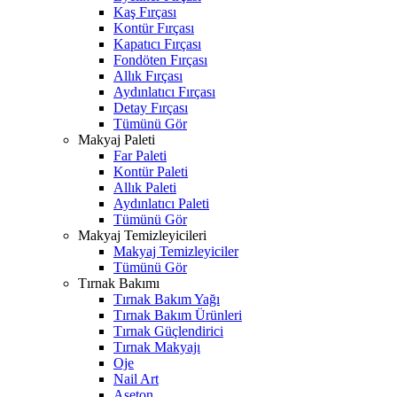
Kaş Fırçası
Kontür Fırçası
Kapatıcı Fırçası
Fondöten Fırçası
Allık Fırçası
Aydınlatıcı Fırçası
Detay Fırçası
Tümünü Gör
Makyaj Paleti
Far Paleti
Kontür Paleti
Allık Paleti
Aydınlatıcı Paleti
Tümünü Gör
Makyaj Temizleyicileri
Makyaj Temizleyiciler
Tümünü Gör
Tırnak Bakımı
Tırnak Bakım Yağı
Tırnak Bakım Ürünleri
Tırnak Güçlendirici
Tırnak Makyajı
Oje
Nail Art
Aseton