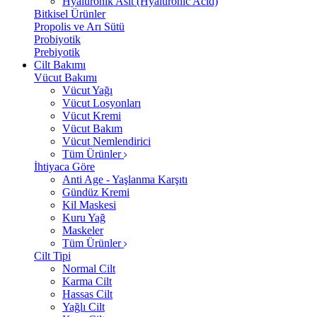
Hyalüronik Asit (Hyaluronic Acid)
Bitkisel Ürünler
Propolis ve Arı Sütü
Probiyotik
Prebiyotik
Cilt Bakımı
Vücut Bakımı
Vücut Yağı
Vücut Losyonları
Vücut Kremi
Vücut Bakım
Vücut Nemlendirici
Tüm Ürünler
İhtiyaca Göre
Anti Age - Yaşlanma Karşıtı
Gündüz Kremi
Kil Maskesi
Kuru Yağ
Maskeler
Tüm Ürünler
Cilt Tipi
Normal Cilt
Karma Cilt
Hassas Cilt
Yağlı Cilt