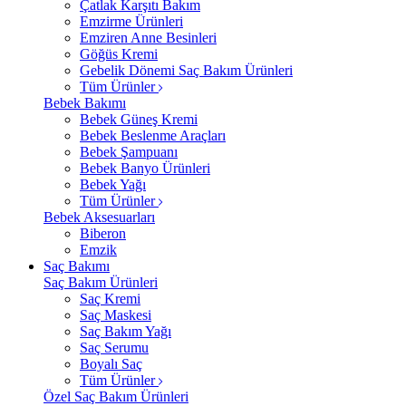
Çatlak Karşıtı Bakım
Emzirme Ürünleri
Emziren Anne Besinleri
Göğüs Kremi
Gebelik Dönemi Saç Bakım Ürünleri
Tüm Ürünler
Bebek Bakımı
Bebek Güneş Kremi
Bebek Beslenme Araçları
Bebek Şampuanı
Bebek Banyo Ürünleri
Bebek Yağı
Tüm Ürünler
Bebek Aksesuarları
Biberon
Emzik
Saç Bakımı
Saç Bakım Ürünleri
Saç Kremi
Saç Maskesi
Saç Bakım Yağı
Saç Serumu
Boyalı Saç
Tüm Ürünler
Özel Saç Bakım Ürünleri