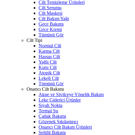
Cilt Temizleme Ürünleri
Cilt Serumu
Cilt Maskesi
Cilt Bakım Yağı
Gece Bakımı
Gece Kremi
Tümünü Gör
Cilt Tipi
Normal Cilt
Karma Cilt
Hassas Cilt
Yağlı Cilt
Kuru Cilt
Atopik Cilt
Lekeli Cilt
Tümünü Gör
Onarıcı Cilt Bakımı
Akne ve Sivilceye Yönelik Bakım
Leke Giderici Ürünler
Siyah Nokta
Termal Su
Çatlak Bakımı
Gözenek Sıkılaştırıcı
Onarıcı Cilt Bakım Ürünleri
Selülit Bakımı