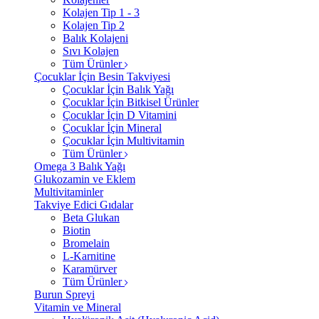
Kolajen Tip 1 - 3
Kolajen Tip 2
Balık Kolajeni
Sıvı Kolajen
Tüm Ürünler
Çocuklar İçin Besin Takviyesi
Çocuklar İçin Balık Yağı
Çocuklar İçin Bitkisel Ürünler
Çocuklar İçin D Vitamini
Çocuklar İçin Mineral
Çocuklar İçin Multivitamin
Tüm Ürünler
Omega 3 Balık Yağı
Glukozamin ve Eklem
Multivitaminler
Takviye Edici Gıdalar
Beta Glukan
Biotin
Bromelain
L-Karnitine
Karamürver
Tüm Ürünler
Burun Spreyi
Vitamin ve Mineral