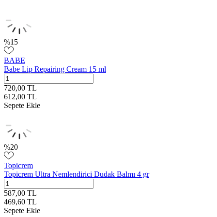
%
15
BABE
Babe Lip Repairing Cream 15 ml
720,00
TL
612,00
TL
Sepete Ekle
%
20
Topicrem
Topicrem Ultra Nemlendirici Dudak Balmı 4 gr
587,00
TL
469,60
TL
Sepete Ekle