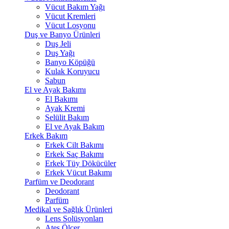
Vücut Bakım Yağı
Vücut Kremleri
Vücut Losyonu
Duş ve Banyo Ürünleri
Duş Jeli
Duş Yağı
Banyo Köpüğü
Kulak Koruyucu
Sabun
El ve Ayak Bakımı
El Bakımı
Ayak Kremi
Selülit Bakım
El ve Ayak Bakım
Erkek Bakım
Erkek Cilt Bakımı
Erkek Saç Bakımı
Erkek Tüy Dökücüler
Erkek Vücut Bakımı
Parfüm ve Deodorant
Deodorant
Parfüm
Medikal ve Sağlık Ürünleri
Lens Solüsyonları
Ateş Ölçer