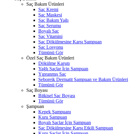
Saç Bakım Ürünleri
Saç Kremi
Saç Maskesi
Saç Bakım Yağı
Saç Serumu
Boyalı Saç
Saç Vitamini
Saç Dökülmesine Karşı Şampuan
Saç Losyonu
Tümünü Gör
Özel Saç Bakım Ürünleri
Dökülme Karşıtı
Yağlı Saçlar İçin Şampuan
Yıpranmış Saç
Seboreik Dermatit Şampuan ve Bakım Ürünleri
Tümünü Gör
Saç Boyası
Bitkisel Saç Boyası
Tümünü Gör
Şampuan
Kepek Şampuanı
Kuru Şampuan
Boyalı Saçlar İçin Şampuan
Saç Dökülmesine Karşı Etkili Şampuan
Kuru Saçlar İçin Şampuan