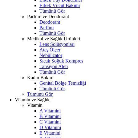
Erkek Vücut Bakımı
Tümünü Gör
Parfüm ve Deodorant
Deodorant
Parfüm
Tümünü Gör
Medikal ve Sağlık Ürünleri
Lens Solüsyonları
Ateş Ölçer
Nebülizatör
Sıcak Soğuk Kompres
Tansiyon Aleti
Tümünü Gör
Kadın Bakım
Genital Bölge Temizliği
Tümünü Gör
Tümünü Gör
Vitamin ve Sağlık
Vitamin
A Vitamini
B Vitamini
C Vitamini
D Vitamini
E Vitamini