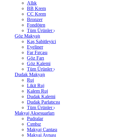
Allık
BB Krem
CC Krem
Bronzer
Fondöten
Tüm Ürünler
Göz Makyajı
Kaş Sabitleyici
Eyeliner
Far Fırçası
Göz Farı
Göz Kalemi
Tüm Ürünler
Dudak Makyajı
Ruj
Likit Ruj
Kalem Ruj
Dudak Kalemi
Dudak Parlatıcısı
Tüm Ürünler
Makyaj Aksesuarları
Pudralar
Cımbız
Makyaj Çantası
Makyaj Aynası