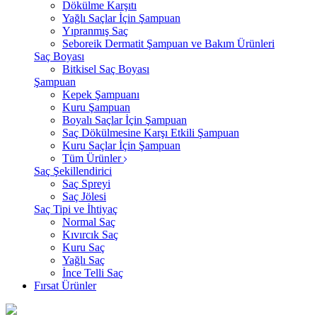
Dökülme Karşıtı
Yağlı Saçlar İçin Şampuan
Yıpranmış Saç
Seboreik Dermatit Şampuan ve Bakım Ürünleri
Saç Boyası
Bitkisel Saç Boyası
Şampuan
Kepek Şampuanı
Kuru Şampuan
Boyalı Saçlar İçin Şampuan
Saç Dökülmesine Karşı Etkili Şampuan
Kuru Saçlar İçin Şampuan
Tüm Ürünler
Saç Şekillendirici
Saç Spreyi
Saç Jölesi
Saç Tipi ve İhtiyaç
Normal Saç
Kıvırcık Saç
Kuru Saç
Yağlı Saç
İnce Telli Saç
Fırsat Ürünler