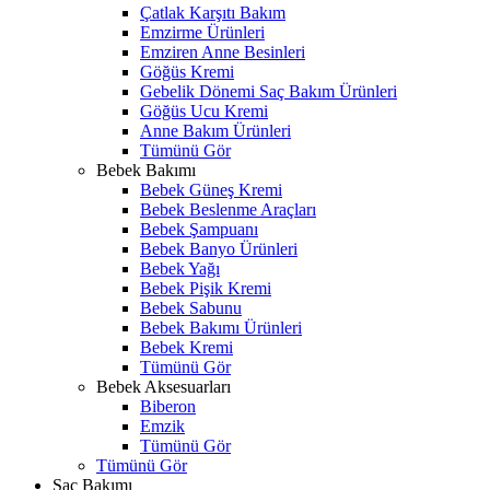
Çatlak Karşıtı Bakım
Emzirme Ürünleri
Emziren Anne Besinleri
Göğüs Kremi
Gebelik Dönemi Saç Bakım Ürünleri
Göğüs Ucu Kremi
Anne Bakım Ürünleri
Tümünü Gör
Bebek Bakımı
Bebek Güneş Kremi
Bebek Beslenme Araçları
Bebek Şampuanı
Bebek Banyo Ürünleri
Bebek Yağı
Bebek Pişik Kremi
Bebek Sabunu
Bebek Bakımı Ürünleri
Bebek Kremi
Tümünü Gör
Bebek Aksesuarları
Biberon
Emzik
Tümünü Gör
Tümünü Gör
Saç Bakımı