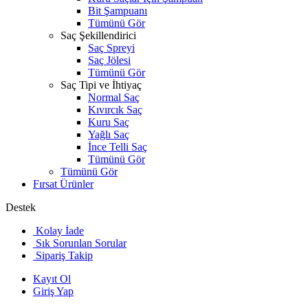
Bit Şampuanı
Tümünü Gör
Saç Şekillendirici
Saç Spreyi
Saç Jölesi
Tümünü Gör
Saç Tipi ve İhtiyaç
Normal Saç
Kıvırcık Saç
Kuru Saç
Yağlı Saç
İnce Telli Saç
Tümünü Gör
Tümünü Gör
Fırsat Ürünler
Destek
Kolay İade
Sık Sorunlan Sorular
Sipariş Takip
Kayıt Ol
Giriş Yap