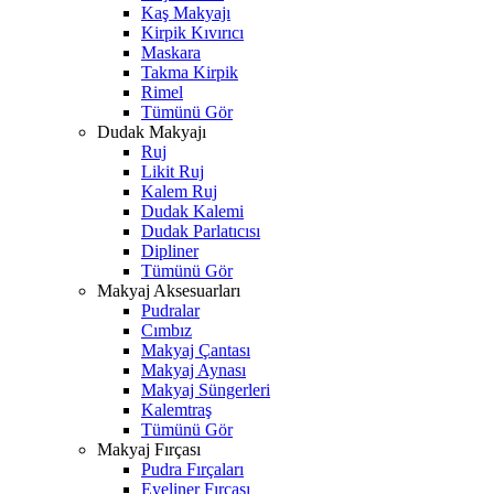
Kaş Makyajı
Kirpik Kıvırıcı
Maskara
Takma Kirpik
Rimel
Tümünü Gör
Dudak Makyajı
Ruj
Likit Ruj
Kalem Ruj
Dudak Kalemi
Dudak Parlatıcısı
Dipliner
Tümünü Gör
Makyaj Aksesuarları
Pudralar
Cımbız
Makyaj Çantası
Makyaj Aynası
Makyaj Süngerleri
Kalemtraş
Tümünü Gör
Makyaj Fırçası
Pudra Fırçaları
Eyeliner Fırçası