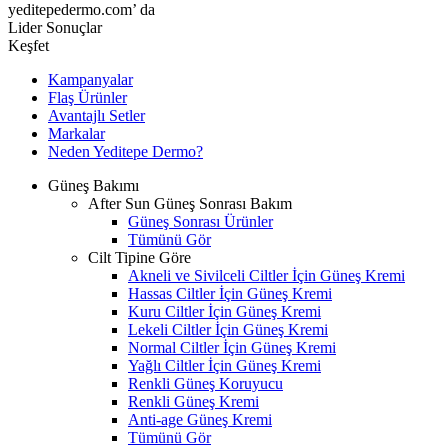
yeditepedermo.com’ da
Lider Sonuçlar
Keşfet
Kampanyalar
Flaş Ürünler
Avantajlı Setler
Markalar
Neden
Yeditepe
Dermo?
Güneş Bakımı
After Sun Güneş Sonrası Bakım
Güneş Sonrası Ürünler
Tümünü Gör
Cilt Tipine Göre
Akneli ve Sivilceli Ciltler İçin Güneş Kremi
Hassas Ciltler İçin Güneş Kremi
Kuru Ciltler İçin Güneş Kremi
Lekeli Ciltler İçin Güneş Kremi
Normal Ciltler İçin Güneş Kremi
Yağlı Ciltler İçin Güneş Kremi
Renkli Güneş Koruyucu
Renkli Güneş Kremi
Anti-age Güneş Kremi
Tümünü Gör