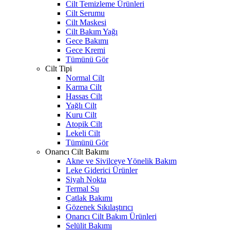
Cilt Temizleme Ürünleri
Cilt Serumu
Cilt Maskesi
Cilt Bakım Yağı
Gece Bakımı
Gece Kremi
Tümünü Gör
Cilt Tipi
Normal Cilt
Karma Cilt
Hassas Cilt
Yağlı Cilt
Kuru Cilt
Atopik Cilt
Lekeli Cilt
Tümünü Gör
Onarıcı Cilt Bakımı
Akne ve Sivilceye Yönelik Bakım
Leke Giderici Ürünler
Siyah Nokta
Termal Su
Çatlak Bakımı
Gözenek Sıkılaştırıcı
Onarıcı Cilt Bakım Ürünleri
Selülit Bakımı