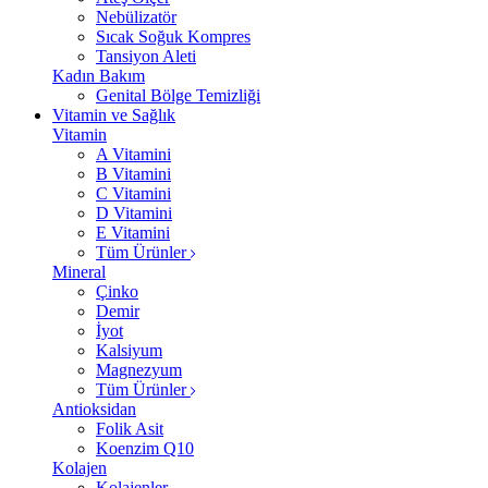
Nebülizatör
Sıcak Soğuk Kompres
Tansiyon Aleti
Kadın Bakım
Genital Bölge Temizliği
Vitamin ve Sağlık
Vitamin
A Vitamini
B Vitamini
C Vitamini
D Vitamini
E Vitamini
Tüm Ürünler
Mineral
Çinko
Demir
İyot
Kalsiyum
Magnezyum
Tüm Ürünler
Antioksidan
Folik Asit
Koenzim Q10
Kolajen
Kolajenler