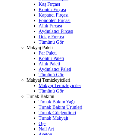
Kaş Fırçası
Kontür Fırçası
Kapatıcı Fırçası
Fondöten Fırçası
Allık Fırçası
Aydınlatıcı Fırçası
Detay Fırçası
Tümünü Gör
Makyaj Paleti
Far Paleti
Kontür Paleti
Allık Paleti
Aydınlatıcı Paleti
Tümünü Gör
Makyaj Temizleyicileri
Makyaj Temizleyiciler
Tümünü Gör
Tırnak Bakımı
Tırnak Bakım Yağı
Tırnak Bakım Ürünleri
Tırnak Güçlendirici
Tırnak Makyajı
Oje
Nail Art
Aseton