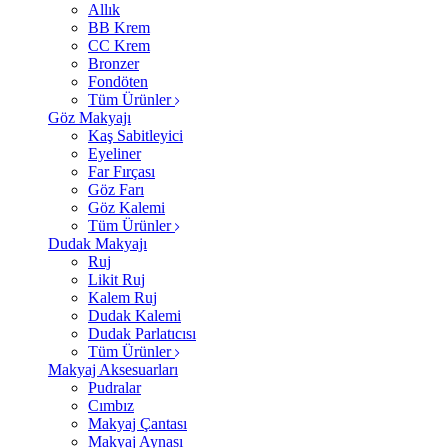
Allık
BB Krem
CC Krem
Bronzer
Fondöten
Tüm Ürünler
Göz Makyajı
Kaş Sabitleyici
Eyeliner
Far Fırçası
Göz Farı
Göz Kalemi
Tüm Ürünler
Dudak Makyajı
Ruj
Likit Ruj
Kalem Ruj
Dudak Kalemi
Dudak Parlatıcısı
Tüm Ürünler
Makyaj Aksesuarları
Pudralar
Cımbız
Makyaj Çantası
Makyaj Aynası