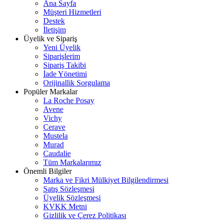
Ana Sayfa
Müşteri Hizmetleri
Destek
İletişim
Üyelik ve Sipariş
Yeni Üyelik
Siparişlerim
Sipariş Takibi
İade Yönetimi
Orijinallik Sorgulama
Popüler Markalar
La Roche Posay
Avene
Vichy
Cerave
Mustela
Murad
Caudalie
Tüm Markalarımız
Önemli Bilgiler
Marka ve Fikri Mülkiyet Bilgilendirmesi
Satış Sözleşmesi
Üyelik Sözleşmesi
KVKK Metni
Gizlilik ve Çerez Politikası