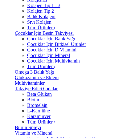
Kolajen Tip 1 - 3
Kolajen Tip 2
Balık Kolajeni
Sıvı Kolajen
Tüm Ürünler
Çocuklar İçin Besin Takviyesi
Çocuklar İçin Balık Yağı
Çocuklar İçin Bitkisel Ürünler
Çocuklar İçin D Vitamini
Çocuklar İçin Mineral
Çocuklar İçin Multivitamin
Tüm Ürünler
Omega 3 Balık Yağı
Glukozamin ve Eklem
Multivitaminler
Takviye Edici Gıdalar
Beta Glukan
Biotin
Bromelain
L-Karnitine
Karamürver
Tüm Ürünler
Burun Spreyi
Vitamin ve Mineral