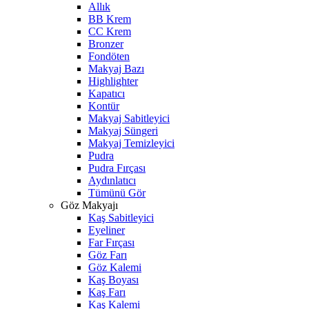
Allık
BB Krem
CC Krem
Bronzer
Fondöten
Makyaj Bazı
Highlighter
Kapatıcı
Kontür
Makyaj Sabitleyici
Makyaj Süngeri
Makyaj Temizleyici
Pudra
Pudra Fırçası
Aydınlatıcı
Tümünü Gör
Göz Makyajı
Kaş Sabitleyici
Eyeliner
Far Fırçası
Göz Farı
Göz Kalemi
Kaş Boyası
Kaş Farı
Kaş Kalemi