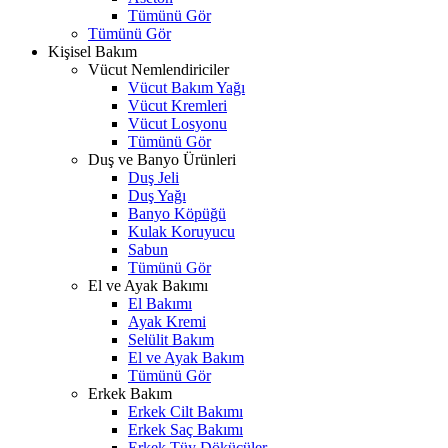
Tümünü Gör
Tümünü Gör
Kişisel Bakım
Vücut Nemlendiriciler
Vücut Bakım Yağı
Vücut Kremleri
Vücut Losyonu
Tümünü Gör
Duş ve Banyo Ürünleri
Duş Jeli
Duş Yağı
Banyo Köpüğü
Kulak Koruyucu
Sabun
Tümünü Gör
El ve Ayak Bakımı
El Bakımı
Ayak Kremi
Selülit Bakım
El ve Ayak Bakım
Tümünü Gör
Erkek Bakım
Erkek Cilt Bakımı
Erkek Saç Bakımı
Erkek Tüy Dökücüler