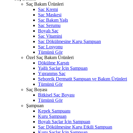
Saç Bakım Ürünleri
Saç Kremi
Saç Maskesi
Saç Bakım Yağı
Saç Serumu
Boyalı Saç
Saç Vitamini
Saç Dökülmesine Karşı Şampuan
Saç Losyonu
Tümünü Gör
Özel Saç Bakım Ürünleri
Dökülme Karşıtı
Yağlı Saçlar İçin Şampuan
Yıpranmış Saç
Seboreik Dermatit Şampuan ve Bakım Ürünleri
Tümünü Gör
Saç Boyası
Bitkisel Saç Boyası
Tümünü Gör
Şampuan
Kepek Şampuanı
Kuru Şampuan
Boyalı Saçlar İçin Şampuan
Saç Dökülmesine Karşı Etkili Şampuan
Kuru Saçlar İçin Şampuan