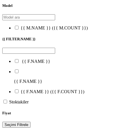
Model
{{ M.NAME }}
({{ M.COUNT }})
{{ FILTER.NAME }}
{{ F.NAME }}
{{ F.NAME }}
{{ F.NAME }}
({{ F.COUNT }})
Stoktakiler
Fiyat
Seçimi Filtrele