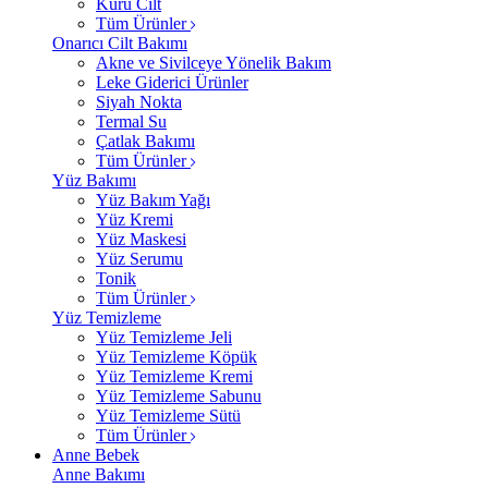
Kuru Cilt
Tüm Ürünler
Onarıcı Cilt Bakımı
Akne ve Sivilceye Yönelik Bakım
Leke Giderici Ürünler
Siyah Nokta
Termal Su
Çatlak Bakımı
Tüm Ürünler
Yüz Bakımı
Yüz Bakım Yağı
Yüz Kremi
Yüz Maskesi
Yüz Serumu
Tonik
Tüm Ürünler
Yüz Temizleme
Yüz Temizleme Jeli
Yüz Temizleme Köpük
Yüz Temizleme Kremi
Yüz Temizleme Sabunu
Yüz Temizleme Sütü
Tüm Ürünler
Anne Bebek
Anne Bakımı