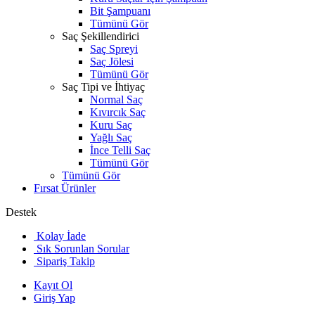
Bit Şampuanı
Tümünü Gör
Saç Şekillendirici
Saç Spreyi
Saç Jölesi
Tümünü Gör
Saç Tipi ve İhtiyaç
Normal Saç
Kıvırcık Saç
Kuru Saç
Yağlı Saç
İnce Telli Saç
Tümünü Gör
Tümünü Gör
Fırsat Ürünler
Destek
Kolay İade
Sık Sorunlan Sorular
Sipariş Takip
Kayıt Ol
Giriş Yap