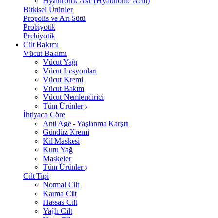
Hyalüronik Asit (Hyaluronic Acid)
Bitkisel Ürünler
Propolis ve Arı Sütü
Probiyotik
Prebiyotik
Cilt Bakımı
Vücut Bakımı
Vücut Yağı
Vücut Losyonları
Vücut Kremi
Vücut Bakım
Vücut Nemlendirici
Tüm Ürünler
İhtiyaca Göre
Anti Age - Yaşlanma Karşıtı
Gündüz Kremi
Kil Maskesi
Kuru Yağ
Maskeler
Tüm Ürünler
Cilt Tipi
Normal Cilt
Karma Cilt
Hassas Cilt
Yağlı Cilt