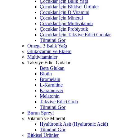
Çocuklar İçin Balık Yağı
Çocuklar İçin Bitkisel Ürünler
Çocuklar İçin D Vitamini
Çocuklar İçin Mineral
Çocuklar İçin Multivitamin
Çocuklar İçin Probiyotik
Çocuklar İçin Takviye Edici Gıdalar
Tümünü Gör
Omega 3 Balık Yağı
Glukozamin ve Eklem
Multivitaminler
Takviye Edici Gıdalar
Beta Glukan
Biotin
Bromelain
L-Karnitine
Karamürver
Melatonin
Takviye Edici Gıda
Tümünü Gör
Burun Spreyi
Vitamin ve Mineral
Hyalüronik Asit (Hyaluronic Acid)
Tümünü Gör
Bitkisel Ürünler