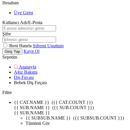
Hesabım
Üye Girişi
Kullanıcı Adı/E-Posta
Şifre
Beni Hatırla
Şifremi Unuttum
Kayıt Ol
Giriş Yap
Sepetim
Anasayfa
Ağız Bakımı
Diş Fırçası
Bebek Diş Fırçası
Filtre
{{ CAT.NAME }}
({{ CAT.COUNT }})
{{ SUB.NAME }}
({{ SUB.COUNT }})
{{ SUB.NAME }}
{{ SUBSUB.NAME }}
({{ SUBSUB.COUNT }})
Tümünü Gör