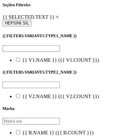
Seçilen Filtreler
{{ SELECTED.TEXT }} ×
HEPSİNİ SİL
{{ FILTERS.VARIANTS.TYPE1_NAME }}
{{ V1.NAME }}
({{ V1.COUNT }})
{{ FILTERS.VARIANTS.TYPE2_NAME }}
{{ V2.NAME }}
({{ V2.COUNT }})
Marka
{{ B.NAME }}
({{ B.COUNT }})