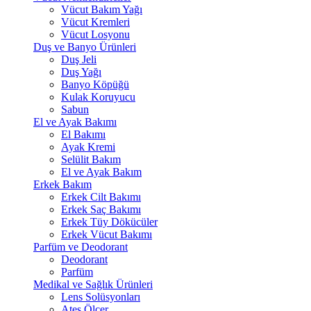
Vücut Bakım Yağı
Vücut Kremleri
Vücut Losyonu
Duş ve Banyo Ürünleri
Duş Jeli
Duş Yağı
Banyo Köpüğü
Kulak Koruyucu
Sabun
El ve Ayak Bakımı
El Bakımı
Ayak Kremi
Selülit Bakım
El ve Ayak Bakım
Erkek Bakım
Erkek Cilt Bakımı
Erkek Saç Bakımı
Erkek Tüy Dökücüler
Erkek Vücut Bakımı
Parfüm ve Deodorant
Deodorant
Parfüm
Medikal ve Sağlık Ürünleri
Lens Solüsyonları
Ateş Ölçer