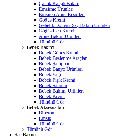
Çatlak Karşıtı Bakım
Emzirme Ürünleri
Emziren Anne Besinleri
Göğüs Kremi
Gebelik Dönemi Saç Bakım Ürünleri
Göğüs Ucu Kremi
Anne Bakım Ürünleri
Tümünü Gör
Bebek Bakımı
Bebek Güneş Kremi
Bebek Beslenme Araçları
Bebek Şampuanı
Bebek Banyo Ürünleri
Bebek Yağı
Bebek Pişik Kremi
Bebek Sabunu
Bebek Bakımı Ürünleri
Bebek Kremi
Tümünü Gör
Bebek Aksesuarları
Biberon
Emzik
Tümünü Gör
Tümünü Gör
Saç Bakımı