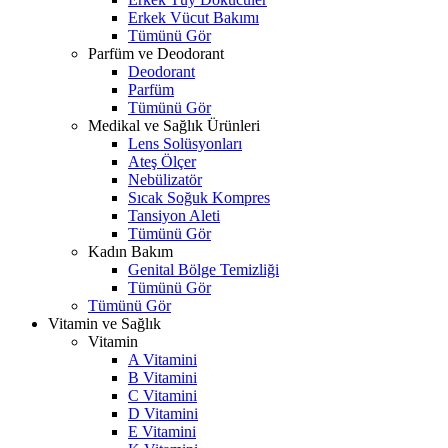
Erkek Vücut Bakımı
Tümünü Gör
Parfüm ve Deodorant
Deodorant
Parfüm
Tümünü Gör
Medikal ve Sağlık Ürünleri
Lens Solüsyonları
Ateş Ölçer
Nebülizatör
Sıcak Soğuk Kompres
Tansiyon Aleti
Tümünü Gör
Kadın Bakım
Genital Bölge Temizliği
Tümünü Gör
Tümünü Gör
Vitamin ve Sağlık
Vitamin
A Vitamini
B Vitamini
C Vitamini
D Vitamini
E Vitamini