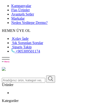
Kampanyalar
Flaş Ürünler
Avantajlı Setler
Markalar
Neden
Yeditepe
Dermo?
HEMEN ÜYE OL
Kolay İade
Sık Sorunlan Sorular
Sipariş Takip
+905309501174
Ürünler
Kategoriler