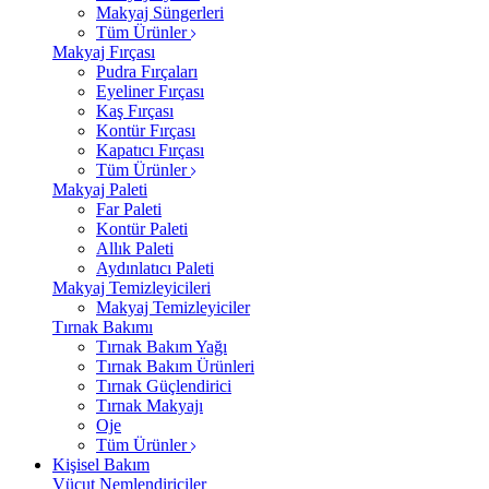
Makyaj Süngerleri
Tüm Ürünler
Makyaj Fırçası
Pudra Fırçaları
Eyeliner Fırçası
Kaş Fırçası
Kontür Fırçası
Kapatıcı Fırçası
Tüm Ürünler
Makyaj Paleti
Far Paleti
Kontür Paleti
Allık Paleti
Aydınlatıcı Paleti
Makyaj Temizleyicileri
Makyaj Temizleyiciler
Tırnak Bakımı
Tırnak Bakım Yağı
Tırnak Bakım Ürünleri
Tırnak Güçlendirici
Tırnak Makyajı
Oje
Tüm Ürünler
Kişisel Bakım
Vücut Nemlendiriciler