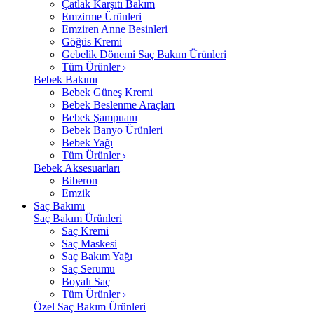
Çatlak Karşıtı Bakım
Emzirme Ürünleri
Emziren Anne Besinleri
Göğüs Kremi
Gebelik Dönemi Saç Bakım Ürünleri
Tüm Ürünler
Bebek Bakımı
Bebek Güneş Kremi
Bebek Beslenme Araçları
Bebek Şampuanı
Bebek Banyo Ürünleri
Bebek Yağı
Tüm Ürünler
Bebek Aksesuarları
Biberon
Emzik
Saç Bakımı
Saç Bakım Ürünleri
Saç Kremi
Saç Maskesi
Saç Bakım Yağı
Saç Serumu
Boyalı Saç
Tüm Ürünler
Özel Saç Bakım Ürünleri