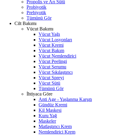
Propolis ve Arı Sütü
Probiyotik
Prebiyotik
Tümünü Gör
Cilt Bakımı
Vücut Bakımı
Vücut Yağı
Vücut Losyonları
Vücut Kremi
Vücut Bakım
Vücut Nemlendirici
Vücut Peelingi
Vücut Serumu
Vücut Sıkılaştırıcı
Vücut Spreyi
Vücut Sütü
Tümünü Gör
İhtiyaca Göre
Anti Age - Yaşlanma Karşıtı
Gündüz Kremi
Kil Maskesi
Kuru Yağ
Maskeler
Matlaştırıcı Krem
Nemlendirici Krem