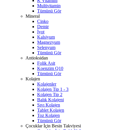
K Vitamini
Multivitamin
Tümünü Gör
Mineral
Çinko
Demir
İyot
Kalsiyum
Magnezyum
Selenyum
Tümünü Gör
Antioksidan
Folik Asit
Koenzim Q10
Tümünü Gör
Kolajen
Kolajenler
Kolajen Tip 1 - 3
Kolajen Tip 2
Balık Kolajeni
Sıvı Kolajen
Tablet Kolajen
Toz Kolajen
Tümünü Gör
Çocuklar İçin Besin Takviyesi