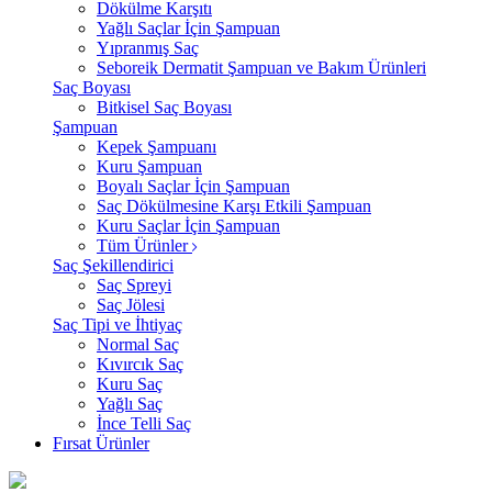
Dökülme Karşıtı
Yağlı Saçlar İçin Şampuan
Yıpranmış Saç
Seboreik Dermatit Şampuan ve Bakım Ürünleri
Saç Boyası
Bitkisel Saç Boyası
Şampuan
Kepek Şampuanı
Kuru Şampuan
Boyalı Saçlar İçin Şampuan
Saç Dökülmesine Karşı Etkili Şampuan
Kuru Saçlar İçin Şampuan
Tüm Ürünler
Saç Şekillendirici
Saç Spreyi
Saç Jölesi
Saç Tipi ve İhtiyaç
Normal Saç
Kıvırcık Saç
Kuru Saç
Yağlı Saç
İnce Telli Saç
Fırsat Ürünler