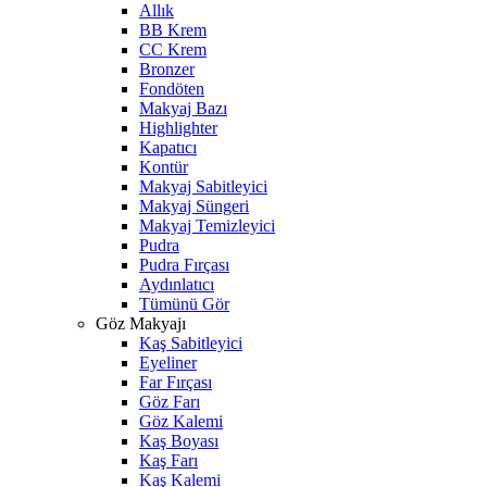
Allık
BB Krem
CC Krem
Bronzer
Fondöten
Makyaj Bazı
Highlighter
Kapatıcı
Kontür
Makyaj Sabitleyici
Makyaj Süngeri
Makyaj Temizleyici
Pudra
Pudra Fırçası
Aydınlatıcı
Tümünü Gör
Göz Makyajı
Kaş Sabitleyici
Eyeliner
Far Fırçası
Göz Farı
Göz Kalemi
Kaş Boyası
Kaş Farı
Kaş Kalemi