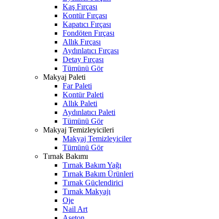
Kaş Fırçası
Kontür Fırçası
Kapatıcı Fırçası
Fondöten Fırçası
Allık Fırçası
Aydınlatıcı Fırçası
Detay Fırçası
Tümünü Gör
Makyaj Paleti
Far Paleti
Kontür Paleti
Allık Paleti
Aydınlatıcı Paleti
Tümünü Gör
Makyaj Temizleyicileri
Makyaj Temizleyiciler
Tümünü Gör
Tırnak Bakımı
Tırnak Bakım Yağı
Tırnak Bakım Ürünleri
Tırnak Güçlendirici
Tırnak Makyajı
Oje
Nail Art
Aseton