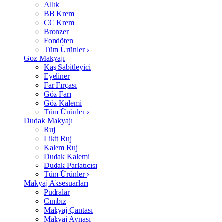
Allık
BB Krem
CC Krem
Bronzer
Fondöten
Tüm Ürünler
Göz Makyajı
Kaş Sabitleyici
Eyeliner
Far Fırçası
Göz Farı
Göz Kalemi
Tüm Ürünler
Dudak Makyajı
Ruj
Likit Ruj
Kalem Ruj
Dudak Kalemi
Dudak Parlatıcısı
Tüm Ürünler
Makyaj Aksesuarları
Pudralar
Cımbız
Makyaj Çantası
Makyaj Aynası