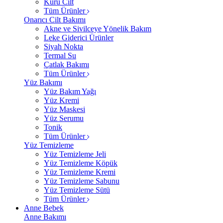
Kuru Cilt
Tüm Ürünler
Onarıcı Cilt Bakımı
Akne ve Sivilceye Yönelik Bakım
Leke Giderici Ürünler
Siyah Nokta
Termal Su
Çatlak Bakımı
Tüm Ürünler
Yüz Bakımı
Yüz Bakım Yağı
Yüz Kremi
Yüz Maskesi
Yüz Serumu
Tonik
Tüm Ürünler
Yüz Temizleme
Yüz Temizleme Jeli
Yüz Temizleme Köpük
Yüz Temizleme Kremi
Yüz Temizleme Sabunu
Yüz Temizleme Sütü
Tüm Ürünler
Anne Bebek
Anne Bakımı