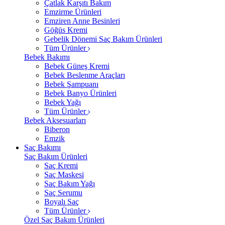
Çatlak Karşıtı Bakım
Emzirme Ürünleri
Emziren Anne Besinleri
Göğüs Kremi
Gebelik Dönemi Saç Bakım Ürünleri
Tüm Ürünler
Bebek Bakımı
Bebek Güneş Kremi
Bebek Beslenme Araçları
Bebek Şampuanı
Bebek Banyo Ürünleri
Bebek Yağı
Tüm Ürünler
Bebek Aksesuarları
Biberon
Emzik
Saç Bakımı
Saç Bakım Ürünleri
Saç Kremi
Saç Maskesi
Saç Bakım Yağı
Saç Serumu
Boyalı Saç
Tüm Ürünler
Özel Saç Bakım Ürünleri