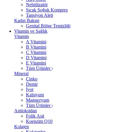
Nebülizatör
Sıcak Soğuk Kompres
Tansiyon Aleti
Kadın Bakım
Genital Bölge Temizliği
Vitamin ve Sağlık
Vitamin
A Vitamini
B Vitamini
C Vitamini
D Vitamini
E Vitamini
Tüm Ürünler
Mineral
Çinko
Demir
İyot
Kalsiyum
Magnezyum
Tüm Ürünler
Antioksidan
Folik Asit
Koenzim Q10
Kolajen
Kolajenler