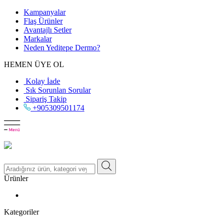
Kampanyalar
Flaş Ürünler
Avantajlı Setler
Markalar
Neden
Yeditepe
Dermo?
HEMEN ÜYE OL
Kolay İade
Sık Sorunlan Sorular
Sipariş Takip
+905309501174
Ürünler
Kategoriler