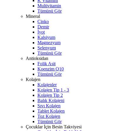
K Vitamini
Multivitamin
Tümünü Gör
Mineral
Çinko
Demir
İyot
Kalsiyum
Magnezyum
Selenyum
Tümünü Gör
Antioksidan
Folik Asit
Koenzim Q10
Tümünü Gör
Kolajen
Kolajenler
Kolajen Tip 1 - 3
Kolajen Tip 2
Balık Kolajeni
Sıvı Kolajen
Tablet Kolajen
Toz Kolajen
Tümünü Gör
Çocuklar İçin Besin Takviyesi