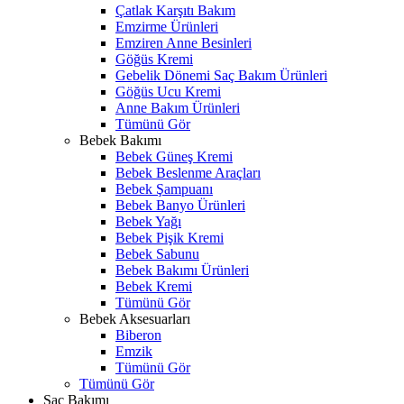
Çatlak Karşıtı Bakım
Emzirme Ürünleri
Emziren Anne Besinleri
Göğüs Kremi
Gebelik Dönemi Saç Bakım Ürünleri
Göğüs Ucu Kremi
Anne Bakım Ürünleri
Tümünü Gör
Bebek Bakımı
Bebek Güneş Kremi
Bebek Beslenme Araçları
Bebek Şampuanı
Bebek Banyo Ürünleri
Bebek Yağı
Bebek Pişik Kremi
Bebek Sabunu
Bebek Bakımı Ürünleri
Bebek Kremi
Tümünü Gör
Bebek Aksesuarları
Biberon
Emzik
Tümünü Gör
Tümünü Gör
Saç Bakımı