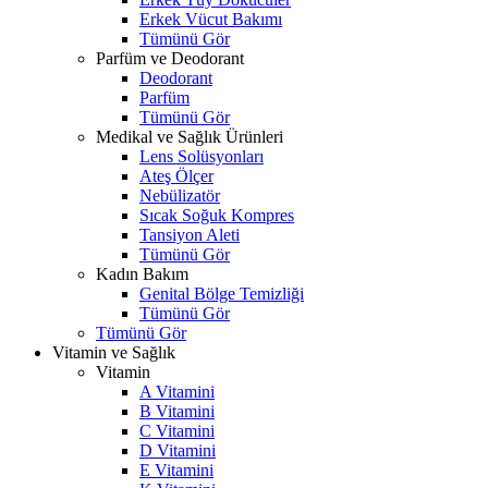
Erkek Vücut Bakımı
Tümünü Gör
Parfüm ve Deodorant
Deodorant
Parfüm
Tümünü Gör
Medikal ve Sağlık Ürünleri
Lens Solüsyonları
Ateş Ölçer
Nebülizatör
Sıcak Soğuk Kompres
Tansiyon Aleti
Tümünü Gör
Kadın Bakım
Genital Bölge Temizliği
Tümünü Gör
Tümünü Gör
Vitamin ve Sağlık
Vitamin
A Vitamini
B Vitamini
C Vitamini
D Vitamini
E Vitamini