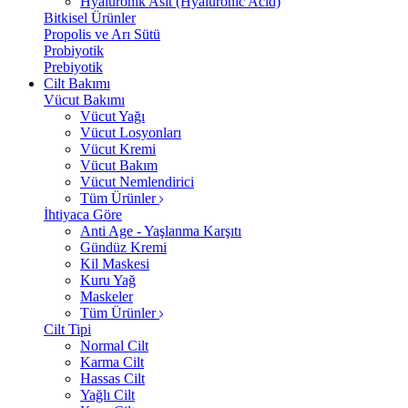
Hyalüronik Asit (Hyaluronic Acid)
Bitkisel Ürünler
Propolis ve Arı Sütü
Probiyotik
Prebiyotik
Cilt Bakımı
Vücut Bakımı
Vücut Yağı
Vücut Losyonları
Vücut Kremi
Vücut Bakım
Vücut Nemlendirici
Tüm Ürünler
İhtiyaca Göre
Anti Age - Yaşlanma Karşıtı
Gündüz Kremi
Kil Maskesi
Kuru Yağ
Maskeler
Tüm Ürünler
Cilt Tipi
Normal Cilt
Karma Cilt
Hassas Cilt
Yağlı Cilt