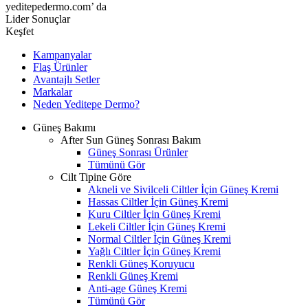
yeditepedermo.com’ da
Lider Sonuçlar
Keşfet
Kampanyalar
Flaş Ürünler
Avantajlı Setler
Markalar
Neden
Yeditepe
Dermo?
Güneş Bakımı
After Sun Güneş Sonrası Bakım
Güneş Sonrası Ürünler
Tümünü Gör
Cilt Tipine Göre
Akneli ve Sivilceli Ciltler İçin Güneş Kremi
Hassas Ciltler İçin Güneş Kremi
Kuru Ciltler İçin Güneş Kremi
Lekeli Ciltler İçin Güneş Kremi
Normal Ciltler İçin Güneş Kremi
Yağlı Ciltler İçin Güneş Kremi
Renkli Güneş Koruyucu
Renkli Güneş Kremi
Anti-age Güneş Kremi
Tümünü Gör