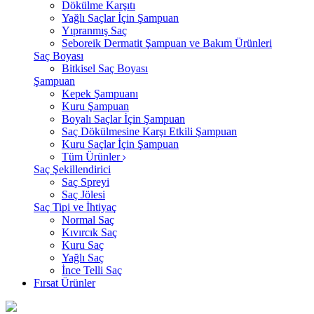
Dökülme Karşıtı
Yağlı Saçlar İçin Şampuan
Yıpranmış Saç
Seboreik Dermatit Şampuan ve Bakım Ürünleri
Saç Boyası
Bitkisel Saç Boyası
Şampuan
Kepek Şampuanı
Kuru Şampuan
Boyalı Saçlar İçin Şampuan
Saç Dökülmesine Karşı Etkili Şampuan
Kuru Saçlar İçin Şampuan
Tüm Ürünler
Saç Şekillendirici
Saç Spreyi
Saç Jölesi
Saç Tipi ve İhtiyaç
Normal Saç
Kıvırcık Saç
Kuru Saç
Yağlı Saç
İnce Telli Saç
Fırsat Ürünler