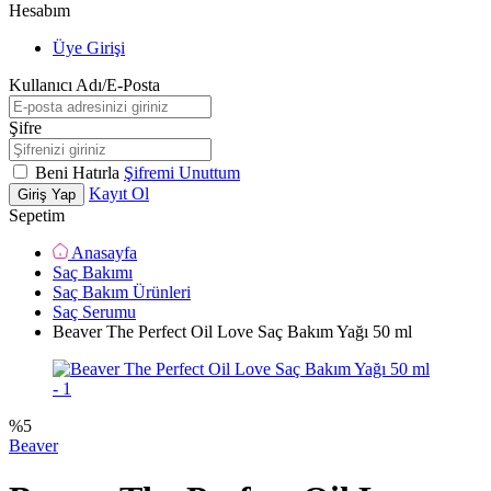
Hesabım
Üye Girişi
Kullanıcı Adı/E-Posta
Şifre
Beni Hatırla
Şifremi Unuttum
Kayıt Ol
Giriş Yap
Sepetim
Anasayfa
Saç Bakımı
Saç Bakım Ürünleri
Saç Serumu
Beaver The Perfect Oil Love Saç Bakım Yağı 50 ml
%
5
Beaver