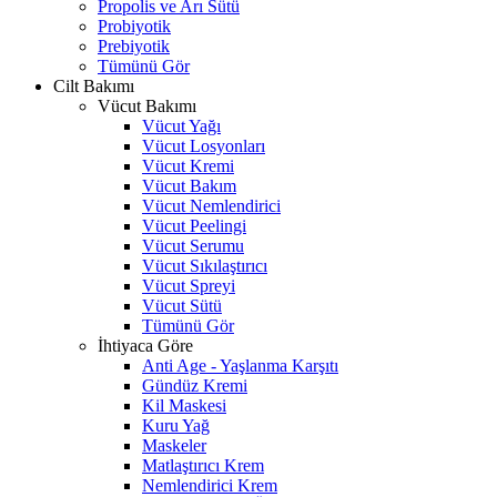
Propolis ve Arı Sütü
Probiyotik
Prebiyotik
Tümünü Gör
Cilt Bakımı
Vücut Bakımı
Vücut Yağı
Vücut Losyonları
Vücut Kremi
Vücut Bakım
Vücut Nemlendirici
Vücut Peelingi
Vücut Serumu
Vücut Sıkılaştırıcı
Vücut Spreyi
Vücut Sütü
Tümünü Gör
İhtiyaca Göre
Anti Age - Yaşlanma Karşıtı
Gündüz Kremi
Kil Maskesi
Kuru Yağ
Maskeler
Matlaştırıcı Krem
Nemlendirici Krem