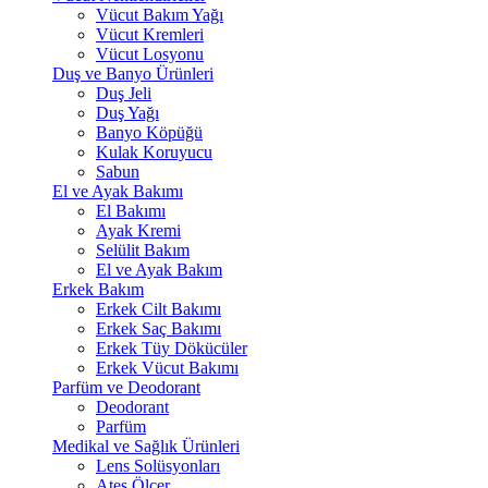
Vücut Bakım Yağı
Vücut Kremleri
Vücut Losyonu
Duş ve Banyo Ürünleri
Duş Jeli
Duş Yağı
Banyo Köpüğü
Kulak Koruyucu
Sabun
El ve Ayak Bakımı
El Bakımı
Ayak Kremi
Selülit Bakım
El ve Ayak Bakım
Erkek Bakım
Erkek Cilt Bakımı
Erkek Saç Bakımı
Erkek Tüy Dökücüler
Erkek Vücut Bakımı
Parfüm ve Deodorant
Deodorant
Parfüm
Medikal ve Sağlık Ürünleri
Lens Solüsyonları
Ateş Ölçer