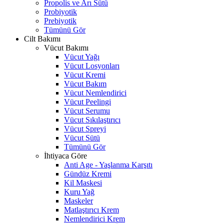
Propolis ve Arı Sütü
Probiyotik
Prebiyotik
Tümünü Gör
Cilt Bakımı
Vücut Bakımı
Vücut Yağı
Vücut Losyonları
Vücut Kremi
Vücut Bakım
Vücut Nemlendirici
Vücut Peelingi
Vücut Serumu
Vücut Sıkılaştırıcı
Vücut Spreyi
Vücut Sütü
Tümünü Gör
İhtiyaca Göre
Anti Age - Yaşlanma Karşıtı
Gündüz Kremi
Kil Maskesi
Kuru Yağ
Maskeler
Matlaştırıcı Krem
Nemlendirici Krem