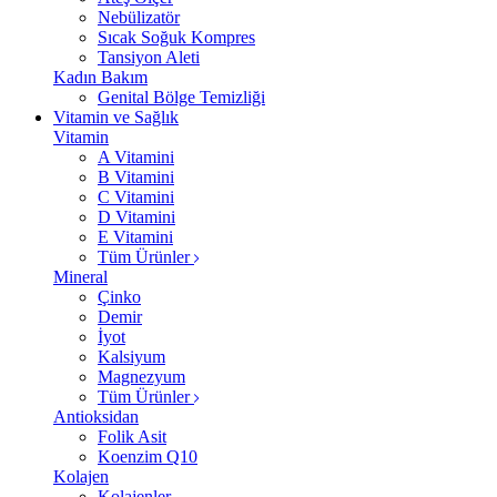
Nebülizatör
Sıcak Soğuk Kompres
Tansiyon Aleti
Kadın Bakım
Genital Bölge Temizliği
Vitamin ve Sağlık
Vitamin
A Vitamini
B Vitamini
C Vitamini
D Vitamini
E Vitamini
Tüm Ürünler
Mineral
Çinko
Demir
İyot
Kalsiyum
Magnezyum
Tüm Ürünler
Antioksidan
Folik Asit
Koenzim Q10
Kolajen
Kolajenler