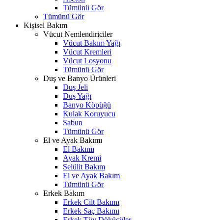
Tümünü Gör
Tümünü Gör
Kişisel Bakım
Vücut Nemlendiriciler
Vücut Bakım Yağı
Vücut Kremleri
Vücut Losyonu
Tümünü Gör
Duş ve Banyo Ürünleri
Duş Jeli
Duş Yağı
Banyo Köpüğü
Kulak Koruyucu
Sabun
Tümünü Gör
El ve Ayak Bakımı
El Bakımı
Ayak Kremi
Selülit Bakım
El ve Ayak Bakım
Tümünü Gör
Erkek Bakım
Erkek Cilt Bakımı
Erkek Saç Bakımı
Erkek Tüy Dökücüler