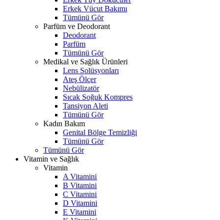
Erkek Vücut Bakımı
Tümünü Gör
Parfüm ve Deodorant
Deodorant
Parfüm
Tümünü Gör
Medikal ve Sağlık Ürünleri
Lens Solüsyonları
Ateş Ölçer
Nebülizatör
Sıcak Soğuk Kompres
Tansiyon Aleti
Tümünü Gör
Kadın Bakım
Genital Bölge Temizliği
Tümünü Gör
Tümünü Gör
Vitamin ve Sağlık
Vitamin
A Vitamini
B Vitamini
C Vitamini
D Vitamini
E Vitamini