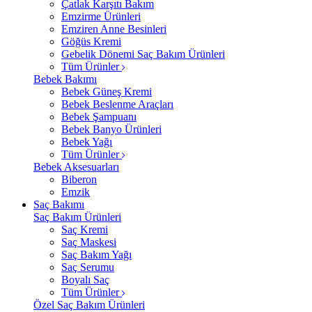
Çatlak Karşıtı Bakım
Emzirme Ürünleri
Emziren Anne Besinleri
Göğüs Kremi
Gebelik Dönemi Saç Bakım Ürünleri
Tüm Ürünler
Bebek Bakımı
Bebek Güneş Kremi
Bebek Beslenme Araçları
Bebek Şampuanı
Bebek Banyo Ürünleri
Bebek Yağı
Tüm Ürünler
Bebek Aksesuarları
Biberon
Emzik
Saç Bakımı
Saç Bakım Ürünleri
Saç Kremi
Saç Maskesi
Saç Bakım Yağı
Saç Serumu
Boyalı Saç
Tüm Ürünler
Özel Saç Bakım Ürünleri