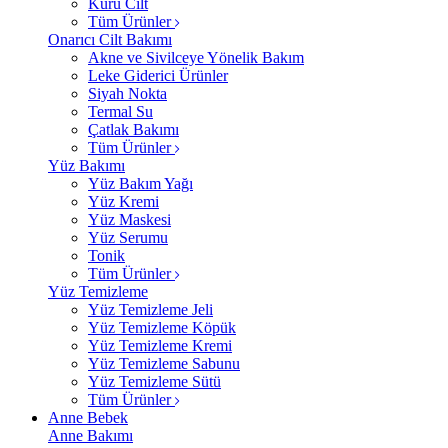
Kuru Cilt
Tüm Ürünler
Onarıcı Cilt Bakımı
Akne ve Sivilceye Yönelik Bakım
Leke Giderici Ürünler
Siyah Nokta
Termal Su
Çatlak Bakımı
Tüm Ürünler
Yüz Bakımı
Yüz Bakım Yağı
Yüz Kremi
Yüz Maskesi
Yüz Serumu
Tonik
Tüm Ürünler
Yüz Temizleme
Yüz Temizleme Jeli
Yüz Temizleme Köpük
Yüz Temizleme Kremi
Yüz Temizleme Sabunu
Yüz Temizleme Sütü
Tüm Ürünler
Anne Bebek
Anne Bakımı