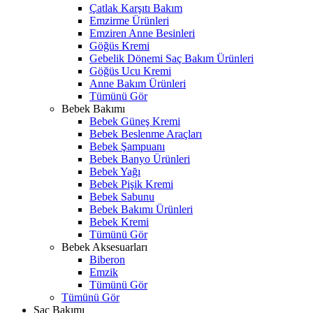
Çatlak Karşıtı Bakım
Emzirme Ürünleri
Emziren Anne Besinleri
Göğüs Kremi
Gebelik Dönemi Saç Bakım Ürünleri
Göğüs Ucu Kremi
Anne Bakım Ürünleri
Tümünü Gör
Bebek Bakımı
Bebek Güneş Kremi
Bebek Beslenme Araçları
Bebek Şampuanı
Bebek Banyo Ürünleri
Bebek Yağı
Bebek Pişik Kremi
Bebek Sabunu
Bebek Bakımı Ürünleri
Bebek Kremi
Tümünü Gör
Bebek Aksesuarları
Biberon
Emzik
Tümünü Gör
Tümünü Gör
Saç Bakımı