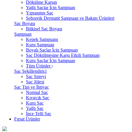
Dökülme Karşıtı
Yağlı Saçlar İçin Şampuan
Yıpranmış Saç
Seboreik Dermatit Şampuan ve Bakım Ürünleri
Saç Boyası
Bitkisel Saç Boyası
Şampuan
Kepek Şampuanı
Kuru Şampuan
Boyalı Saçlar İçin Şampuan
Saç Dökülmesine Karşı Etkili Şampuan
Kuru Saçlar İçin Şampuan
Tüm Ürünler
Saç Şekillendirici
Saç Spreyi
Saç Jölesi
Saç Tipi ve İhtiyaç
Normal Saç
Kıvırcık Saç
Kuru Saç
Yağlı Saç
İnce Telli Saç
Fırsat Ürünler