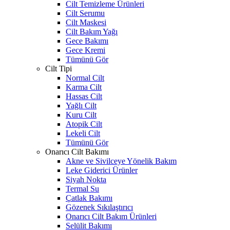
Cilt Temizleme Ürünleri
Cilt Serumu
Cilt Maskesi
Cilt Bakım Yağı
Gece Bakımı
Gece Kremi
Tümünü Gör
Cilt Tipi
Normal Cilt
Karma Cilt
Hassas Cilt
Yağlı Cilt
Kuru Cilt
Atopik Cilt
Lekeli Cilt
Tümünü Gör
Onarıcı Cilt Bakımı
Akne ve Sivilceye Yönelik Bakım
Leke Giderici Ürünler
Siyah Nokta
Termal Su
Çatlak Bakımı
Gözenek Sıkılaştırıcı
Onarıcı Cilt Bakım Ürünleri
Selülit Bakımı