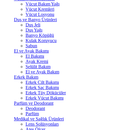
Vücut Bakım Yağı
Vücut Kremleri
Vücut Losyonu
Duş ve Banyo Ürünleri
Duş Jeli
Duş Yağı
Banyo Köpüğü
Kulak Koruyucu
Sabun
El ve Ayak Bakımı
El Bakımı
Ayak Kremi
Selülit Bakım
El ve Ayak Bakım
Erkek Bakım
Erkek Cilt Bakımı
Erkek Saç Bakımı
Erkek Tüy Dökücüler
Erkek Vücut Bakımı
Parfüm ve Deodorant
Deodorant
Parfüm
Medikal ve Sağlık Ürünleri
Lens Solüsyonları
Ateş Ölçer