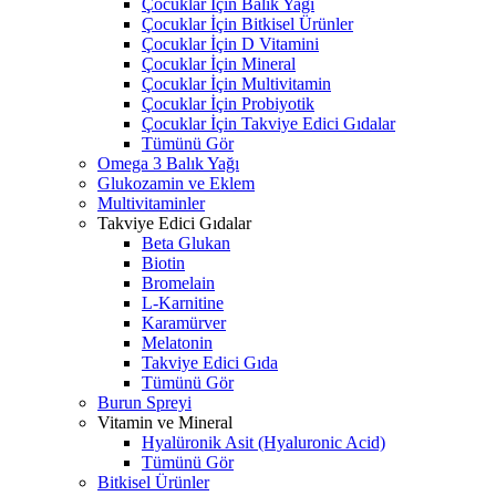
Çocuklar İçin Balık Yağı
Çocuklar İçin Bitkisel Ürünler
Çocuklar İçin D Vitamini
Çocuklar İçin Mineral
Çocuklar İçin Multivitamin
Çocuklar İçin Probiyotik
Çocuklar İçin Takviye Edici Gıdalar
Tümünü Gör
Omega 3 Balık Yağı
Glukozamin ve Eklem
Multivitaminler
Takviye Edici Gıdalar
Beta Glukan
Biotin
Bromelain
L-Karnitine
Karamürver
Melatonin
Takviye Edici Gıda
Tümünü Gör
Burun Spreyi
Vitamin ve Mineral
Hyalüronik Asit (Hyaluronic Acid)
Tümünü Gör
Bitkisel Ürünler