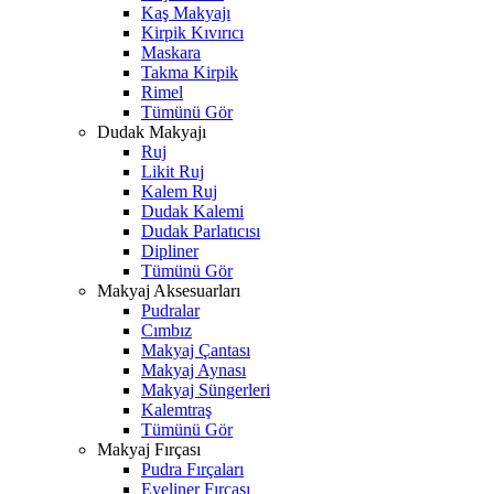
Kaş Makyajı
Kirpik Kıvırıcı
Maskara
Takma Kirpik
Rimel
Tümünü Gör
Dudak Makyajı
Ruj
Likit Ruj
Kalem Ruj
Dudak Kalemi
Dudak Parlatıcısı
Dipliner
Tümünü Gör
Makyaj Aksesuarları
Pudralar
Cımbız
Makyaj Çantası
Makyaj Aynası
Makyaj Süngerleri
Kalemtraş
Tümünü Gör
Makyaj Fırçası
Pudra Fırçaları
Eyeliner Fırçası