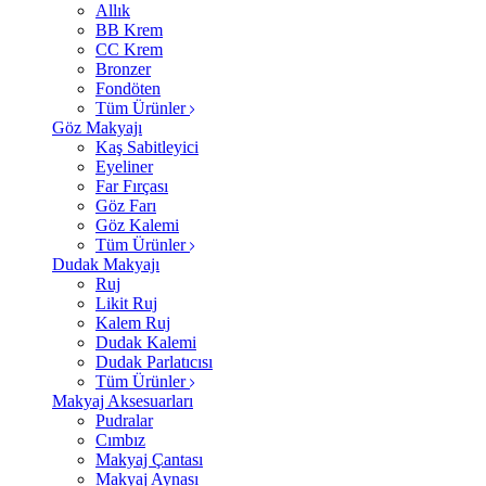
Allık
BB Krem
CC Krem
Bronzer
Fondöten
Tüm Ürünler
Göz Makyajı
Kaş Sabitleyici
Eyeliner
Far Fırçası
Göz Farı
Göz Kalemi
Tüm Ürünler
Dudak Makyajı
Ruj
Likit Ruj
Kalem Ruj
Dudak Kalemi
Dudak Parlatıcısı
Tüm Ürünler
Makyaj Aksesuarları
Pudralar
Cımbız
Makyaj Çantası
Makyaj Aynası