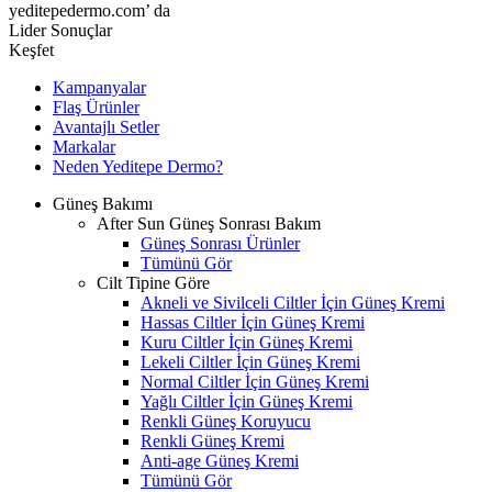
yeditepedermo.com’ da
Lider Sonuçlar
Keşfet
Kampanyalar
Flaş Ürünler
Avantajlı Setler
Markalar
Neden
Yeditepe
Dermo?
Güneş Bakımı
After Sun Güneş Sonrası Bakım
Güneş Sonrası Ürünler
Tümünü Gör
Cilt Tipine Göre
Akneli ve Sivilceli Ciltler İçin Güneş Kremi
Hassas Ciltler İçin Güneş Kremi
Kuru Ciltler İçin Güneş Kremi
Lekeli Ciltler İçin Güneş Kremi
Normal Ciltler İçin Güneş Kremi
Yağlı Ciltler İçin Güneş Kremi
Renkli Güneş Koruyucu
Renkli Güneş Kremi
Anti-age Güneş Kremi
Tümünü Gör