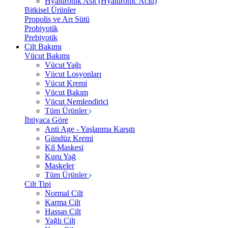
Hyalüronik Asit (Hyaluronic Acid)
Bitkisel Ürünler
Propolis ve Arı Sütü
Probiyotik
Prebiyotik
Cilt Bakımı
Vücut Bakımı
Vücut Yağı
Vücut Losyonları
Vücut Kremi
Vücut Bakım
Vücut Nemlendirici
Tüm Ürünler
İhtiyaca Göre
Anti Age - Yaşlanma Karşıtı
Gündüz Kremi
Kil Maskesi
Kuru Yağ
Maskeler
Tüm Ürünler
Cilt Tipi
Normal Cilt
Karma Cilt
Hassas Cilt
Yağlı Cilt