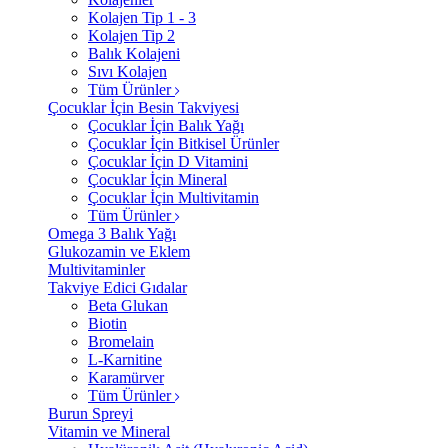
Kolajen Tip 1 - 3
Kolajen Tip 2
Balık Kolajeni
Sıvı Kolajen
Tüm Ürünler
Çocuklar İçin Besin Takviyesi
Çocuklar İçin Balık Yağı
Çocuklar İçin Bitkisel Ürünler
Çocuklar İçin D Vitamini
Çocuklar İçin Mineral
Çocuklar İçin Multivitamin
Tüm Ürünler
Omega 3 Balık Yağı
Glukozamin ve Eklem
Multivitaminler
Takviye Edici Gıdalar
Beta Glukan
Biotin
Bromelain
L-Karnitine
Karamürver
Tüm Ürünler
Burun Spreyi
Vitamin ve Mineral