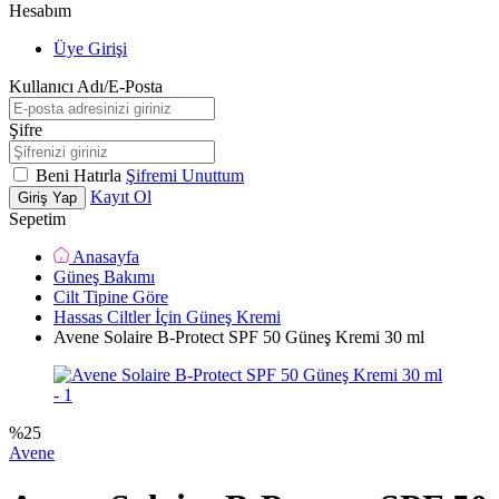
Hesabım
Üye Girişi
Kullanıcı Adı/E-Posta
Şifre
Beni Hatırla
Şifremi Unuttum
Kayıt Ol
Giriş Yap
Sepetim
Anasayfa
Güneş Bakımı
Cilt Tipine Göre
Hassas Ciltler İçin Güneş Kremi
Avene Solaire B-Protect SPF 50 Güneş Kremi 30 ml
%
25
Avene