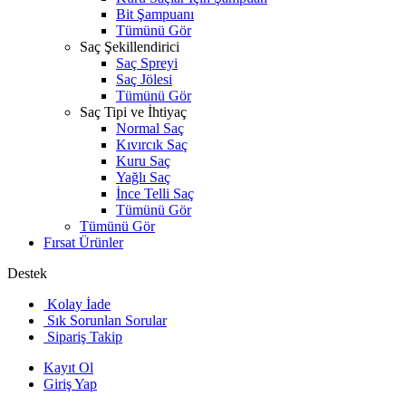
Bit Şampuanı
Tümünü Gör
Saç Şekillendirici
Saç Spreyi
Saç Jölesi
Tümünü Gör
Saç Tipi ve İhtiyaç
Normal Saç
Kıvırcık Saç
Kuru Saç
Yağlı Saç
İnce Telli Saç
Tümünü Gör
Tümünü Gör
Fırsat Ürünler
Destek
Kolay İade
Sık Sorunlan Sorular
Sipariş Takip
Kayıt Ol
Giriş Yap