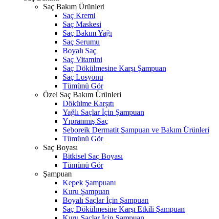
Saç Bakım Ürünleri
Saç Kremi
Saç Maskesi
Saç Bakım Yağı
Saç Serumu
Boyalı Saç
Saç Vitamini
Saç Dökülmesine Karşı Şampuan
Saç Losyonu
Tümünü Gör
Özel Saç Bakım Ürünleri
Dökülme Karşıtı
Yağlı Saçlar İçin Şampuan
Yıpranmış Saç
Seboreik Dermatit Şampuan ve Bakım Ürünleri
Tümünü Gör
Saç Boyası
Bitkisel Saç Boyası
Tümünü Gör
Şampuan
Kepek Şampuanı
Kuru Şampuan
Boyalı Saçlar İçin Şampuan
Saç Dökülmesine Karşı Etkili Şampuan
Kuru Saçlar İçin Şampuan