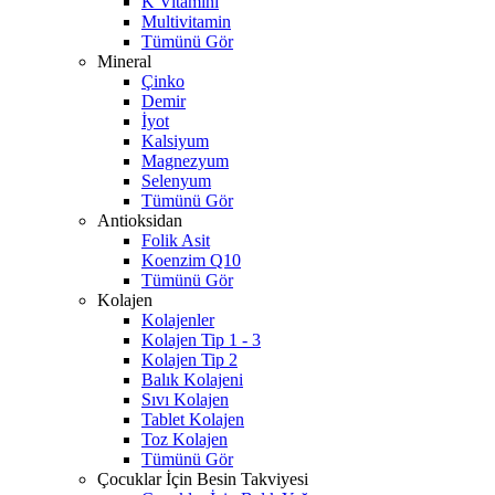
K Vitamini
Multivitamin
Tümünü Gör
Mineral
Çinko
Demir
İyot
Kalsiyum
Magnezyum
Selenyum
Tümünü Gör
Antioksidan
Folik Asit
Koenzim Q10
Tümünü Gör
Kolajen
Kolajenler
Kolajen Tip 1 - 3
Kolajen Tip 2
Balık Kolajeni
Sıvı Kolajen
Tablet Kolajen
Toz Kolajen
Tümünü Gör
Çocuklar İçin Besin Takviyesi