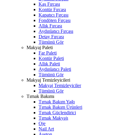
Kaş Fırçası
Kontür Fırçası
Kapatıcı Fırçası
Fondöten Fırçası
Allık Fırçası
Aydınlatıcı Fırçası
Detay Fırçası
Tümünü Gör
Makyaj Paleti
Far Paleti
Kontür Paleti
Allık Paleti
Aydınlatıcı Paleti
Tümünü Gör
Makyaj Temizleyicileri
Makyaj Temizleyiciler
Tümünü Gör
Tırnak Bakımı
Tırnak Bakım Yağı
Tırnak Bakım Ürünleri
Tırnak Güçlendirici
Tırnak Makyajı
Oje
Nail Art
Aseton