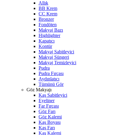
Allık
BB Krem
CC Krem
Bronzer
Fondöten
Makyaj Bazı
Highlighter
Kapatıcı
Kontür
Makyaj Sabitleyici
Makyaj Süngeri
Makyaj Temizleyici
Pudra
Pudra Fırçası
Aydınlatıcı
Tümünü Gör
Göz Makyajı
Kaş Sabitleyici
Eyeliner
Far Fırçası
Göz Farı
Göz Kalemi
Kaş Boyası
Kaş Farı
Kaş Kalemi