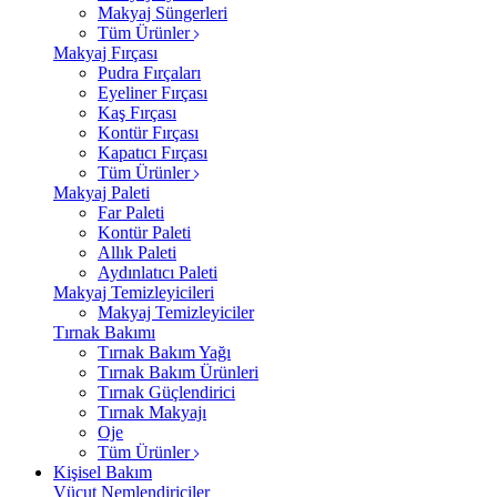
Makyaj Süngerleri
Tüm Ürünler
Makyaj Fırçası
Pudra Fırçaları
Eyeliner Fırçası
Kaş Fırçası
Kontür Fırçası
Kapatıcı Fırçası
Tüm Ürünler
Makyaj Paleti
Far Paleti
Kontür Paleti
Allık Paleti
Aydınlatıcı Paleti
Makyaj Temizleyicileri
Makyaj Temizleyiciler
Tırnak Bakımı
Tırnak Bakım Yağı
Tırnak Bakım Ürünleri
Tırnak Güçlendirici
Tırnak Makyajı
Oje
Tüm Ürünler
Kişisel Bakım
Vücut Nemlendiriciler