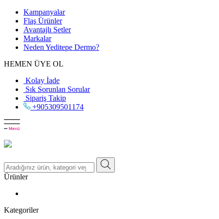
Kampanyalar
Flaş Ürünler
Avantajlı Setler
Markalar
Neden
Yeditepe
Dermo?
HEMEN ÜYE OL
Kolay İade
Sık Sorunlan Sorular
Sipariş Takip
+905309501174
Ürünler
Kategoriler